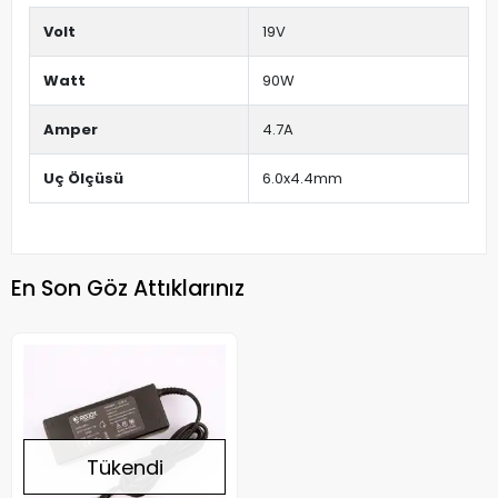
Volt
19V
Watt
90W
Amper
4.7A
Uç Ölçüsü
6.0x4.4mm
En Son Göz Attıklarınız
Tükendi