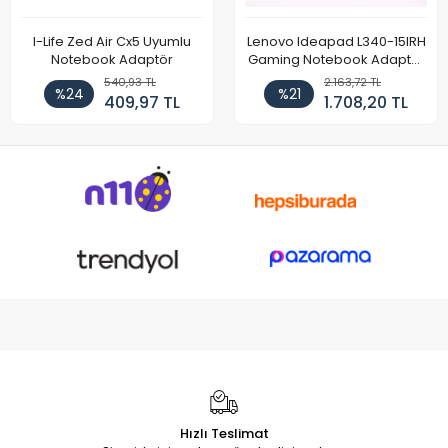
I-Life Zed Air Cx5 Uyumlu
Lenovo Ideapad L340-15IRH
Notebook Adaptör
Gaming Notebook Adaptör
Cihazı Şarj Aleti (150W)
540,93 TL
2.163,72 TL
%24
%21
409,97 TL
1.708,20 TL
Hızlı Teslimat