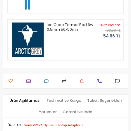
Ice Cube Termal Pad 6w
%72 indirim
0.5mm 50x50mm
198,38 TL
54,66 TL
Ürün Açıklaması
Teslimat ve Kargo
Taksit Seçenekleri
Yorumlar
Garanti ve İade
Ürün Adı :
Sony VPCZ1 Uyumlu Laptop Adaptörü