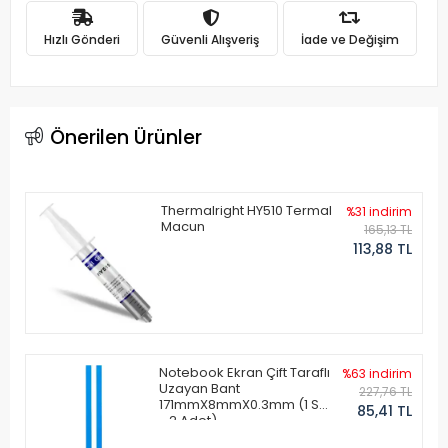
Hızlı Gönderi
Güvenli Alışveriş
İade ve Değişim
Önerilen Ürünler
Thermalright HY510 Termal
%31 indirim
Macun
165,13 TL
113,88 TL
Notebook Ekran Çift Taraflı
%63 indirim
Uzayan Bant
227,76 TL
171mmX8mmX0.3mm (1 Set
85,41 TL
- 2 Adet)