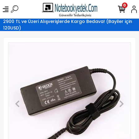
0
2900 TL ve Üzeri Alışverişlerde Kargo Bedava! (Bayiler için
120USD)