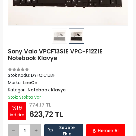
Sony Vaio VPCF13S1E VPC-F12Z1E
Notebook Klavye
Stok Kodu: DYFQICIUBH
Marka:
LineOn
Kategori:
Notebook Klavye
Stok: Stokta Var
774,17 TL
%19
623,72 TL
indirim
Sepete
Hemen Al
Ekle