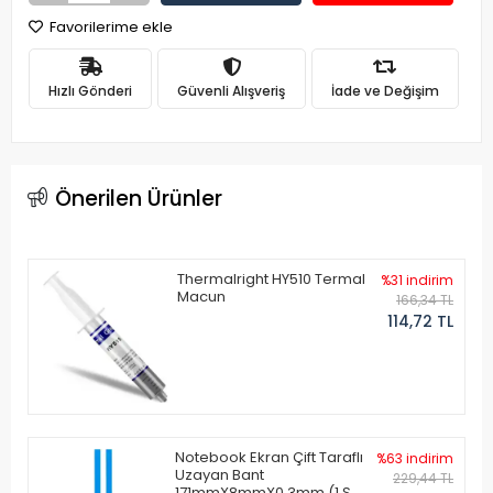
Favorilerime ekle
Hızlı Gönderi
Güvenli Alışveriş
İade ve Değişim
Önerilen Ürünler
Thermalright HY510 Termal
%31 indirim
Macun
166,34 TL
114,72 TL
Notebook Ekran Çift Taraflı
%63 indirim
Uzayan Bant
229,44 TL
171mmX8mmX0.3mm (1 Set