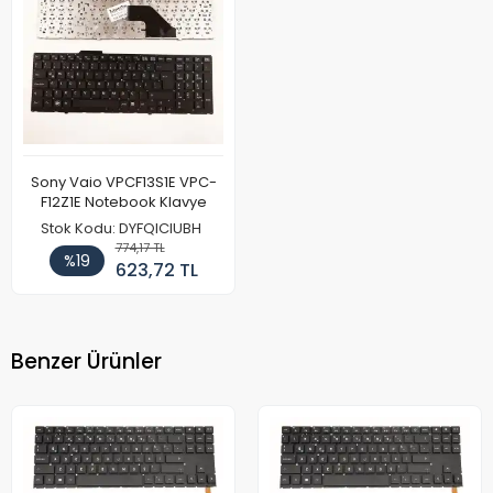
Sony Vaio VPCF13S1E VPC-
F12Z1E Notebook Klavye
Stok Kodu: DYFQICIUBH
774,17 TL
%19
623,72 TL
Benzer Ürünler