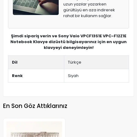
uzun yazılar yazarken
gürültüyü en aza indirerek
rahat bir kullanım sağlar.
Şimdi sipariş verin ve Sony Vaio VPCF13S1E VPC-F12Z1E
Notebook Klavye dizüstü bilgisayarınız için en uygun
klavyeyi deneyimleyin!
Dil
Türkçe
Renk
Siyah
En Son Göz Attıklarınız