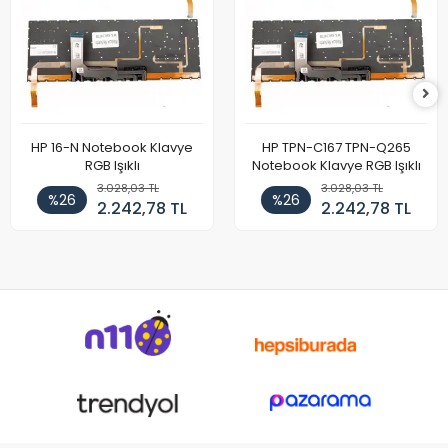
HP 16-N Notebook Klavye
HP TPN-C167 TPN-Q265
RGB Işıklı
Notebook Klavye RGB Işıklı
3.028,03 TL
3.028,03 TL
%26
%26
2.242,78 TL
2.242,78 TL