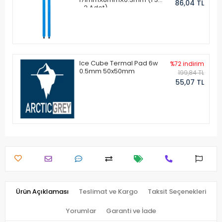
86,04 TL
- 2 Adet)
Ice Cube Termal Pad 6w
%72 indirim
0.5mm 50x50mm
199,84 TL
55,07 TL
Ürün Açıklaması
Teslimat ve Kargo
Taksit Seçenekleri
Yorumlar
Garanti ve İade