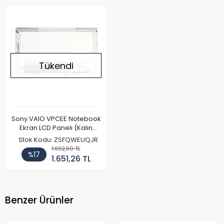
Tükendi
Sony VAIO VPCEE Notebook
Ekran LCD Paneli (Kalın
Kasa)
Stok Kodu: ZSFQWEUQJR
1.992,90 TL
%17
1.651,26 TL
Benzer Ürünler