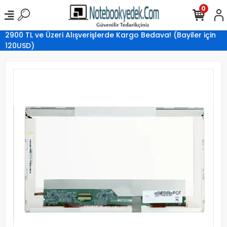
0
2900 TL ve Üzeri Alışverişlerde Kargo Bedava! (Bayiler için
120USD)