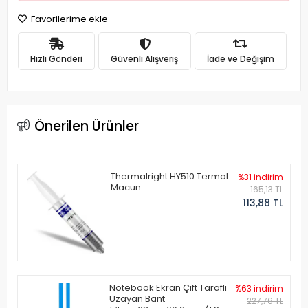
Favorilerime ekle
Hızlı Gönderi
Güvenli Alışveriş
İade ve Değişim
Önerilen Ürünler
Thermalright HY510 Termal
%31 indirim
Macun
165,13 TL
113,88 TL
Notebook Ekran Çift Taraflı
%63 indirim
Uzayan Bant
227,76 TL