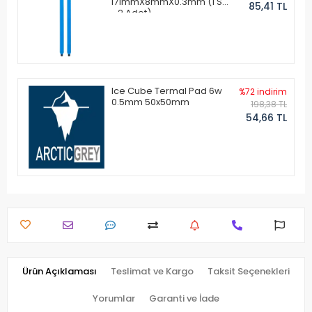
171mmX8mmX0.3mm (1 Set
85,41 TL
- 2 Adet)
Ice Cube Termal Pad 6w
%72 indirim
0.5mm 50x50mm
198,38 TL
54,66 TL
Ürün Açıklaması
Teslimat ve Kargo
Taksit Seçenekleri
Yorumlar
Garanti ve İade