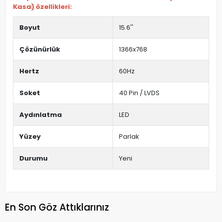
Kasa) özellikleri:
Boyut
15.6''
Çözünürlük
1366x768
Hertz
60Hz
Soket
40 Pin / LVDS
Aydınlatma
LED
Yüzey
Parlak
Durumu
Yeni
En Son Göz Attıklarınız