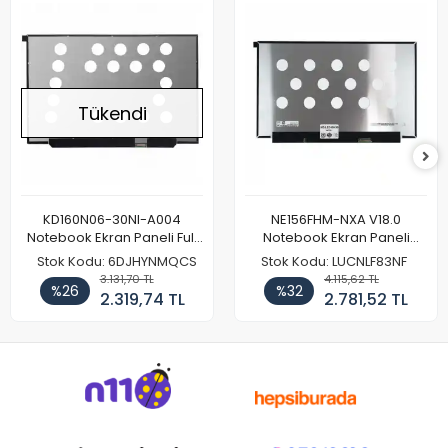
Tükendi
KD160N06-30NI-A004
NE156FHM-NXA V18.0
Notebook Ekran Paneli Full
Notebook Ekran Paneli
HD
144Hz
Stok Kodu: 6DJHYNMQCS
Stok Kodu: LUCNLF83NF
3.131,70 TL
4.115,62 TL
%26
%32
2.319,74 TL
2.781,52 TL