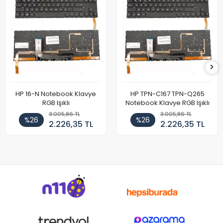
HP 16-N Notebook Klavye
HP TPN-C167 TPN-Q265
RGB Işıklı
Notebook Klavye RGB Işıklı
3.005,86 TL
3.005,86 TL
%26
%26
2.226,35 TL
2.226,35 TL