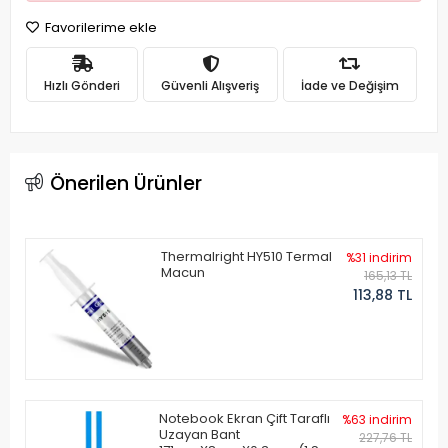
Favorilerime ekle
Hızlı Gönderi
Güvenli Alışveriş
İade ve Değişim
Önerilen Ürünler
Thermalright HY510 Termal
%31 indirim
Macun
165,13 TL
113,88 TL
Notebook Ekran Çift Taraflı
%63 indirim
Uzayan Bant
227,76 TL