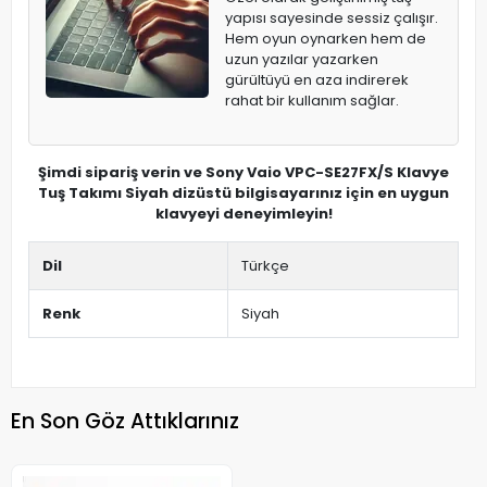
yapısı sayesinde sessiz çalışır.
Hem oyun oynarken hem de
uzun yazılar yazarken
gürültüyü en aza indirerek
rahat bir kullanım sağlar.
Şimdi sipariş verin ve Sony Vaio VPC-SE27FX/S Klavye
Tuş Takımı Siyah dizüstü bilgisayarınız için en uygun
klavyeyi deneyimleyin!
Dil
Türkçe
Renk
Siyah
En Son Göz Attıklarınız