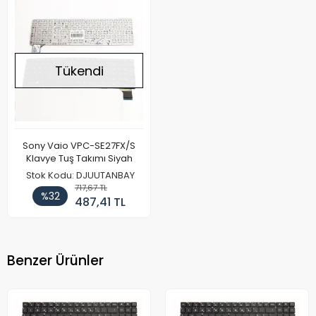
Tükendi
Sony Vaio VPC-SE27FX/S
Klavye Tuş Takımı Siyah
Stok Kodu: DJUUTANBAY
717,67 TL
%32
487,41 TL
Benzer Ürünler