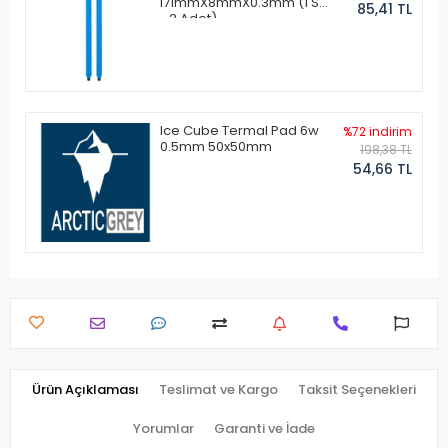
171mmX8mmX0.3mm (1 Set
85,41 TL
- 2 Adet)
Ice Cube Termal Pad 6w
%72 indirim
0.5mm 50x50mm
198,38 TL
54,66 TL
Ürün Açıklaması
Teslimat ve Kargo
Taksit Seçenekleri
Yorumlar
Garanti ve İade