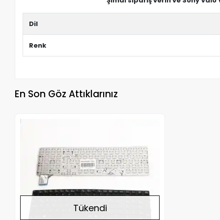
Şimdi sipariş verin ve Sony Vaio
Dil
Renk
En Son Göz Attıklarınız
Stokta Yok
Tükendi