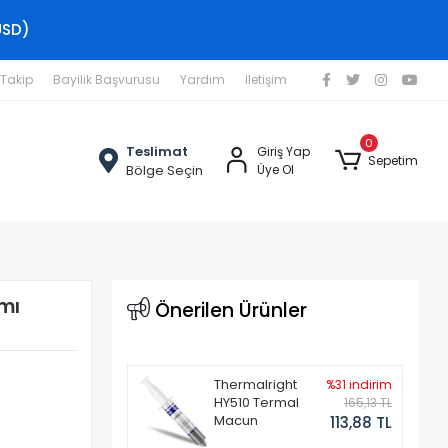
USD)
 Takip
Bayilik Başvurusu
Yardım
İletişim
0
Teslimat
Giriş Yap
Sepetim
Bölge Seçin
Üye Ol
mı
Önerilen Ürünler
Thermalright
%31 indirim
HY510 Termal
165,13 TL
Macun
113,88 TL