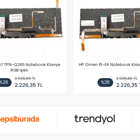
67 TPN-Q265 Notebook Klavye
HP Omen 15-EK Notebook Klavye
RGB Işıklı
3.005,86 TL
3.005,86 TL
%26
%26
2.226,35 TL
2.226,35 