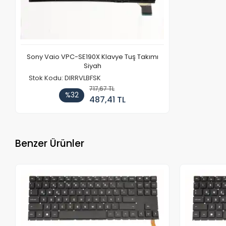
Sony Vaio VPC-SE190X Klavye Tuş Takımı
Siyah
Stok Kodu: DIRRVLBFSK
717,67 TL
%32
487,41 TL
Benzer Ürünler