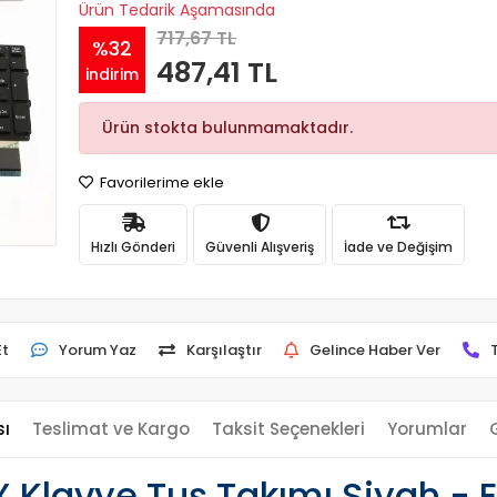
Ürün Tedarik Aşamasında
717,67 TL
%32
487,41 TL
indirim
Ürün stokta bulunmamaktadır.
Favorilerime ekle
Hızlı Gönderi
Güvenli Alışveriş
İade ve Değişim
Et
Yorum Yaz
Karşılaştır
Gelince Haber Ver
sı
Teslimat ve Kargo
Taksit Seçenekleri
Yorumlar
Klavye Tuş Takımı Siyah - 