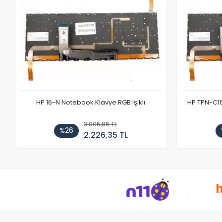
HP 16-N Notebook Klavye RGB Işıklı
HP TPN-C1
3.005,86 TL
%26
2.226,35 TL