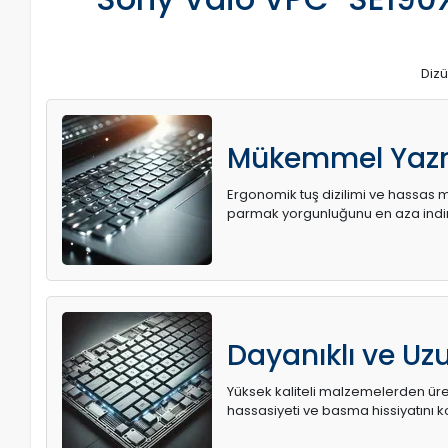
Dizü
Mükemmel Yaz
Ergonomik tuş dizilimi ve hassas me
parmak yorgunluğunu en aza indir
Dayanıklı ve U
Yüksek kaliteli malzemelerden üret
hassasiyeti ve basma hissiyatını k