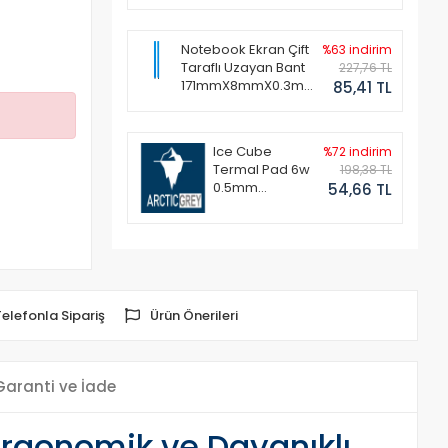
Notebook Ekran Çift
%63 indirim
Taraflı Uzayan Bant
227,76 TL
171mmX8mmX0.3mm
85,41 TL
(1 Set - 2 Adet)
Ice Cube
%72 indirim
Termal Pad 6w
198,38 TL
0.5mm
54,66 TL
50x50mm
Telefonla Sipariş
Ürün Önerileri
Garanti ve İade
Ergonomik ve Dayanıklı