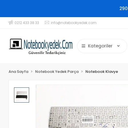
290
0212 433 38 33
info@notebookyedek.com
Kategoriler
Ana Sayfa
Notebook Yedek Parça
Notebook Klavye