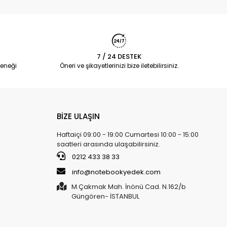
7 / 24 DESTEK
eneği
Öneri ve şikayetlerinizi bize iletebilirsiniz.
BİZE ULAŞIN
Haftaiçi 09:00 - 19:00 Cumartesi 10:00 - 15:00
saatleri arasında ulaşabilirsiniz.
0212 433 38 33
info@notebookyedek.com
M.Çakmak Mah. İnönü Cad. N.162/b
Güngören- İSTANBUL