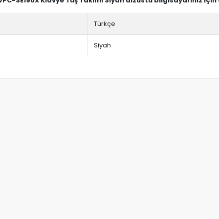
 VPC-SE190X Klavye Tuş Takımı Siyah dizüstü bilgisayarınız içi
Türkçe
Siyah