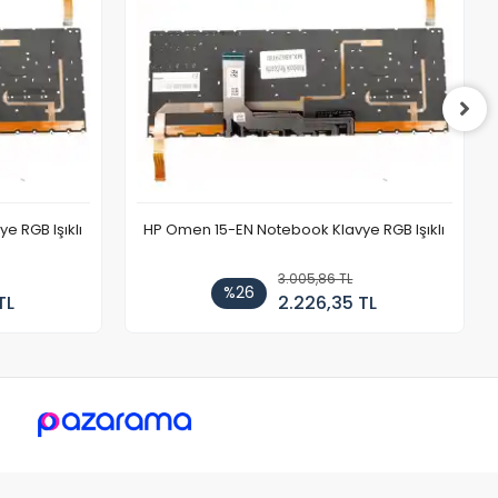
 RGB Işıklı
HP Omen 15-EN Notebook Klavye RGB Işıklı
3.005,86 TL
%26
TL
2.226,35 TL