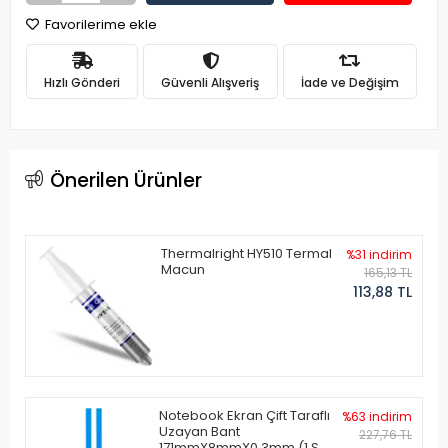
Favorilerime ekle
Hızlı Gönderi
Güvenli Alışveriş
İade ve Değişim
Önerilen Ürünler
Thermalright HY510 Termal
%31 indirim
Macun
165,13 TL
113,88 TL
Notebook Ekran Çift Taraflı
%63 indirim
Uzayan Bant
227,76 TL
171mmX8mmX0.3mm (1 Set