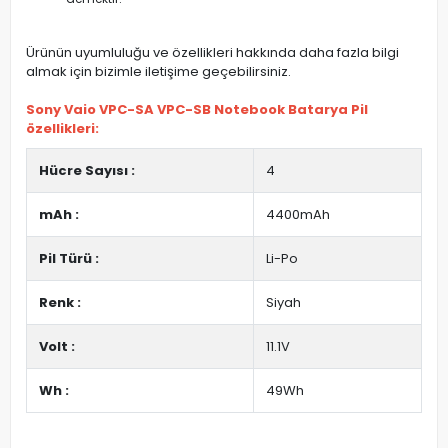
Ürünün uyumluluğu ve özellikleri hakkında daha fazla bilgi
almak için bizimle iletişime geçebilirsiniz.
Sony Vaio VPC-SA VPC-SB Notebook Batarya Pil
özellikleri:
Hücre Sayısı :
4
mAh :
4400mAh
Pil Türü :
Li-Po
Renk :
Siyah
Volt :
11.1V
Wh :
49Wh