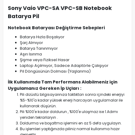
Sony Vaio VPC-SA VPC-SB Notebook
Batarya Pil
Notebook Bataryası Değiştirme Sebepleri
Batarya Hızla Boşalıyor
Şarj Almıyor
Batarya Tanınmıyor
Aşırı Isınma
Şişme veya Fiziksel Hasar
Laptop Açılmıyor, Sadece Adaptörle Çalışıyor
Pil Döngüsünün Dolması (Yaşlanma)
İlk Kullanımda Tam Performans Alabilmeniz için
Uygulamanız Gereken İp Uçları :
Pili dizüstü bilgisayarınıza taktıktan sonra içindeki enerjiyi
%5-%10'a kadar yüksek enerji harcayan uygulamalar ile
kullanarak düşürün.
Pili %100'e kadar doldurun , %100'e ulaşmaz ise 1.Adımı
yeniden tekrarlaryın .
Doldurma ve boşaltma işlemini en az 5 defa uygulayın.
Bu işlemleri yaptığınızda piliniz normal kullanıma hazır
demektir.