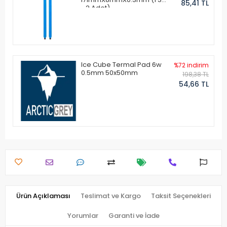
85,41 TL
- 2 Adet)
Ice Cube Termal Pad 6w
%72 indirim
0.5mm 50x50mm
198,38 TL
54,66 TL
Ürün Açıklaması
Teslimat ve Kargo
Taksit Seçenekleri
Yorumlar
Garanti ve İade