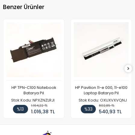
Benzer Ürünler
HP TPN-C100 Notebook
HP Pavilion 11-e 000, 11-e100
Batarya Pil
Laptop Batarya Pil
Stok Kodu: NPXZNZLRJI
Stok Kodu: OXUXVXVQNJ
1.164,22 TL
802,85 TL
%13
%33
1.016,38 TL
540,93 TL