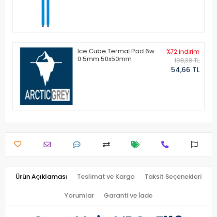
Ice Cube Termal Pad 6w
%72 indirim
0.5mm 50x50mm
198,38 TL
54,66 TL
Ürün Açıklaması
Teslimat ve Kargo
Taksit Seçenekleri
Yorumlar
Garanti ve İade