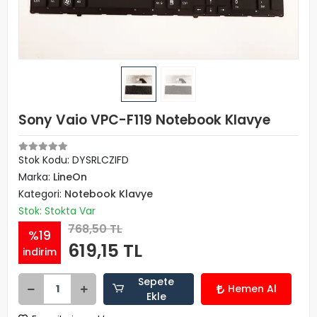
Sony Vaio VPC-F119 Notebook Klavye
Stok Kodu: DYSRLCZIFD
Marka:
LineOn
Kategori:
Notebook Klavye
Stok: Stokta Var
768,50 TL
%19
619,15 TL
indirim
Sepete
Hemen Al
Ekle