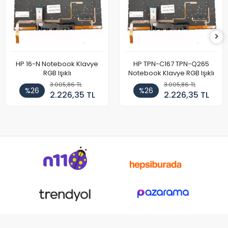
HP 16-N Notebook Klavye
HP TPN-C167 TPN-Q265
RGB Işıklı
Notebook Klavye RGB Işıklı
3.005,86 TL
3.005,86 TL
%26
%26
2.226,35 TL
2.226,35 TL