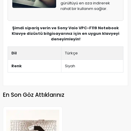
gürültüyü en aza indirerek
rahat bir kullanım sağlar.
Şimdi sipariş verin ve Sony Vaio VPC-F119 Notebook
Klavye dizüstü bilgisayarınız için en uygun klavyeyi
deneyimleyin!
Dil
Türkçe
Renk
Siyah
En Son Göz Attıklarınız