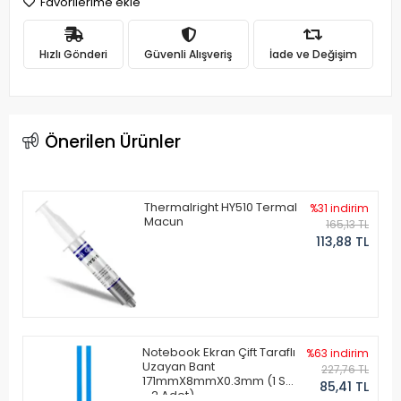
Favorilerime ekle
Hızlı Gönderi
Güvenli Alışveriş
İade ve Değişim
Önerilen Ürünler
Thermalright HY510 Termal
%31 indirim
Macun
165,13 TL
113,88 TL
Notebook Ekran Çift Taraflı
%63 indirim
Uzayan Bant
227,76 TL
171mmX8mmX0.3mm (1 Set
85,41 TL
- 2 Adet)