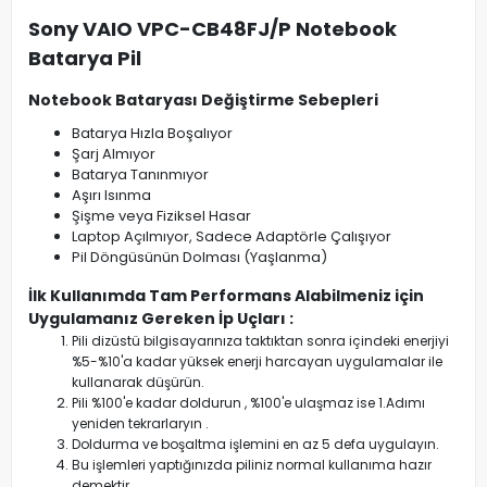
Sony VAIO VPC-CB48FJ/P Notebook
Batarya Pil
Notebook Bataryası Değiştirme Sebepleri
Batarya Hızla Boşalıyor
Şarj Almıyor
Batarya Tanınmıyor
Aşırı Isınma
Şişme veya Fiziksel Hasar
Laptop Açılmıyor, Sadece Adaptörle Çalışıyor
Pil Döngüsünün Dolması (Yaşlanma)
İlk Kullanımda Tam Performans Alabilmeniz için
Uygulamanız Gereken İp Uçları :
Pili dizüstü bilgisayarınıza taktıktan sonra içindeki enerjiyi
%5-%10'a kadar yüksek enerji harcayan uygulamalar ile
kullanarak düşürün.
Pili %100'e kadar doldurun , %100'e ulaşmaz ise 1.Adımı
yeniden tekrarlaryın .
Doldurma ve boşaltma işlemini en az 5 defa uygulayın.
Bu işlemleri yaptığınızda piliniz normal kullanıma hazır
demektir.