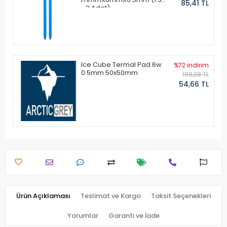
85,41 TL
- 2 Adet)
Ice Cube Termal Pad 6w
%72 indirim
0.5mm 50x50mm
198,38 TL
54,66 TL
Ürün Açıklaması
Teslimat ve Kargo
Taksit Seçenekleri
Yorumlar
Garanti ve İade