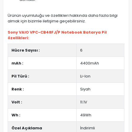
Ürünün uyumluluğu ve özellikleri hakkında daha fazla bilgi
almak için bizimle iletişime geçebilirsiniz.
Sony VAIO VPC-CB48FJ/P Notebook Batarya Pil
özellikleri:
Hücre Sayısı :
6
mAh :
4400mAh
Pil Türü :
Li-Ion
Renk :
Siyah
Volt :
11.1V
Wh :
49Wh
Özel Açıklama
İndirimli