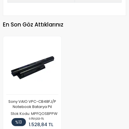
En Son Göz Attıklarınız
Sony VAIO VPC-CB48FJ/P
Notebook Batarya Pil
Stok Kodu: MPFQOSBPPW
1.751,22 TL
%13
1.528,84 TL