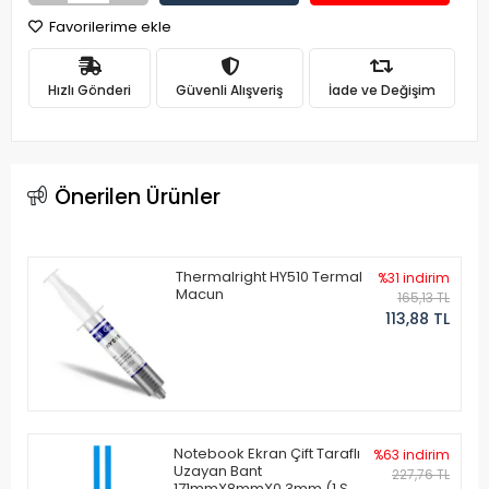
Favorilerime ekle
Hızlı Gönderi
Güvenli Alışveriş
İade ve Değişim
Önerilen Ürünler
Thermalright HY510 Termal
%31 indirim
Macun
165,13 TL
113,88 TL
Notebook Ekran Çift Taraflı
%63 indirim
Uzayan Bant
227,76 TL
171mmX8mmX0.3mm (1 Set