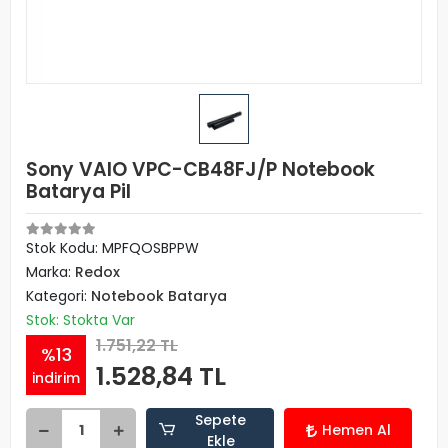
Sony VAIO VPC-CB48FJ/P Notebook
Batarya Pil
Stok Kodu: MPFQOSBPPW
Marka:
Redox
Kategori:
Notebook Batarya
Stok: Stokta Var
1.751,22 TL
%13
1.528,84 TL
indirim
Sepete
Hemen Al
Ekle