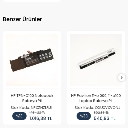
Benzer Ürünler
HP TPN-C100 Notebook
HP Pavilion 11-e 000, 11-e100
Batarya Pil
Laptop Batarya Pil
Stok Kodu: NPXZNZLRJI
Stok Kodu: OXUXVXVQNJ
1.164,22 TL
802,85 TL
%13
%33
1.016,38 TL
540,93 TL