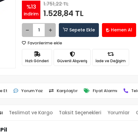
1.751,22 TL
%13
1.528,84 TL
indirim
Sepete Ekle
Hemen Al
Favorilerime ekle
Hızlı Gönderi
Güvenli Alışveriş
İade ve Değişim
e Et
Yorum Yaz
Karşılaştır
Fiyat Alarmı
Tel
sı
Teslimat ve Kargo
Taksit Seçenekleri
Yorumlar
Pil