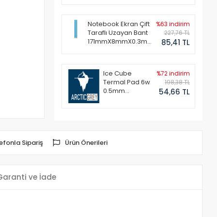
Notebook Ekran Çift
%63 indirim
Taraflı Uzayan Bant
227,76 TL
171mmX8mmX0.3mm
85,41 TL
(1 Set - 2 Adet)
Ice Cube
%72 indirim
Termal Pad 6w
198,38 TL
0.5mm
54,66 TL
50x50mm
efonla Sipariş
Ürün Önerileri
Garanti ve İade