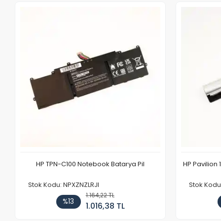
HP TPN-C100 Notebook Batarya Pil
HP Pavilion 
Stok Kodu: NPXZNZLRJI
Stok Kod
1.164,22 TL
%13
1.016,38 TL