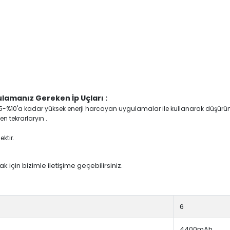
lamanız Gereken İp Uçları :
yi %5-%10'a kadar yüksek enerji harcayan uygulamalar ile kullanarak düşürü
n tekrarlaryın .
ktir.
 için bizimle iletişime geçebilirsiniz.
6
4400mAh