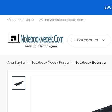
290
0212 433 38 33
info@notebookyedek.com
Kategoriler
Ana Sayfa
Notebook Yedek Parça
Notebook Batarya