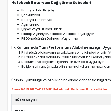
Notebook Bataryası Değiştirme Sebepleri
Batarya Hızla Boşalıyor
Şarj Almıyor
Batarya Tanınmıyor
Aşırı Isınma
Şişme veya Fiziksel Hasar
Laptop Açılmıyor, Sadece Adaptörle Çalışıyor
Pil Döngüsünün Dolması (Yaşlanma)
İlk Kullanımda Tam Performans Alabilmeniz için Uygu
Pili dizüstü bilgisayarınıza taktıktan sonra içindeki enerji
Pili %100'e kadar doldurun , %100'e ulaşmaz ise 1.Adımı yenide
Doldurma ve boşaltma işlemini en az 5 defa uygulayın.
Bu işlemleri yaptığınızda piliniz normal kullanıma hazır deme
Ürünün uyumluluğu ve özellikleri hakkında daha fazla bilgi almak
Sony VAIO VPC-CB2M1E Notebook Batarya Pil özellikleri:
Hücre Sayısı :
mAh :