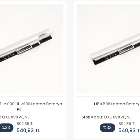
11-e 000, 11-e100 Laptop Batarya
HP KP06 Laptop Batarya
Pil
u: OXUXVXVQNJ
Stok Kodu: OXUXVXVQNJ
802,85 TL
802,85 TL
%33
%33
540,93 TL
540,93 T