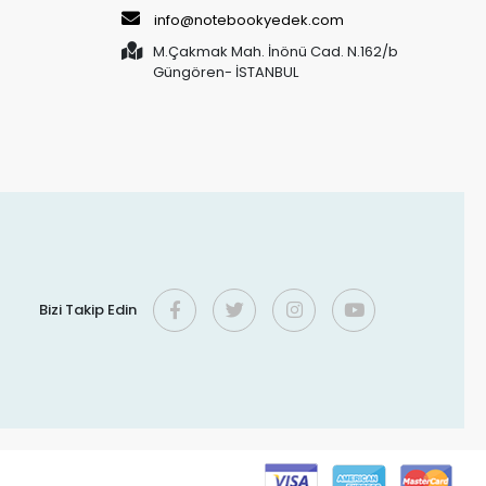
info@notebookyedek.com
M.Çakmak Mah. İnönü Cad. N.162/b
Güngören- İSTANBUL
Bizi Takip Edin