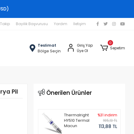
USD)
 Takip
Bayilik Başvurusu
Yardım
İletişim
0
Teslimat
Giriş Yap
Sepetim
Bölge Seçin
Üye Ol
ya Pil
Önerilen Ürünler
Thermalright
%31 indirim
HY510 Termal
165,13 TL
Macun
113,88 TL