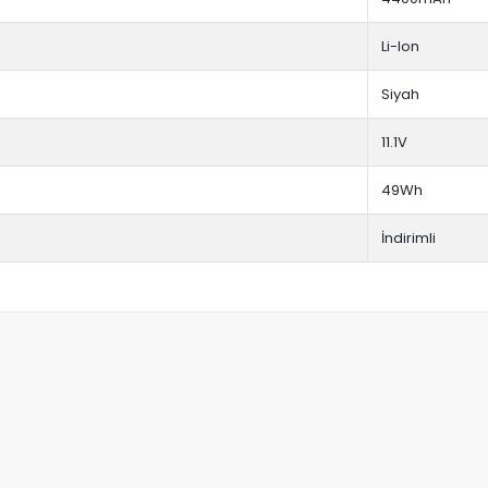
Li-Ion
Siyah
11.1V
49Wh
İndirimli