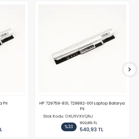
 Pil
HP 729759-831, 729892-001 Laptop Batarya
Pil
Stok Kodu: OXUXVXVQNJ
802,85 TL
%33
L
540,93 TL