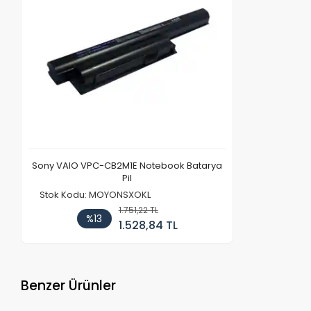
Sony VAIO VPC-CB2M1E Notebook Batarya
Pil
Stok Kodu: MOYONSXOKL
1.751,22 TL
%13
1.528,84 TL
Benzer Ürünler