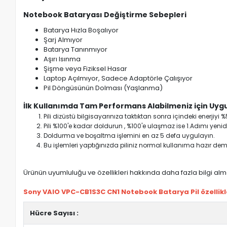
Notebook Bataryası Değiştirme Sebepleri
Batarya Hızla Boşalıyor
Şarj Almıyor
Batarya Tanınmıyor
Aşırı Isınma
Şişme veya Fiziksel Hasar
Laptop Açılmıyor, Sadece Adaptörle Çalışıyor
Pil Döngüsünün Dolması (Yaşlanma)
İlk Kullanımda Tam Performans Alabilmeniz için Uygu
Pili dizüstü bilgisayarınıza taktıktan sonra içindeki enerji
Pili %100'e kadar doldurun , %100'e ulaşmaz ise 1.Adımı yenide
Doldurma ve boşaltma işlemini en az 5 defa uygulayın.
Bu işlemleri yaptığınızda piliniz normal kullanıma hazır deme
Ürünün uyumluluğu ve özellikleri hakkında daha fazla bilgi almak
Sony VAIO VPC-CB1S3C CN1 Notebook Batarya Pil özellikle
Hücre Sayısı :