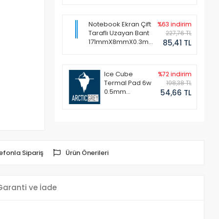
Notebook Ekran Çift
%63 indirim
Taraflı Uzayan Bant
227,76 TL
171mmX8mmX0.3mm
85,41 TL
(1 Set - 2 Adet)
Ice Cube
%72 indirim
Termal Pad 6w
198,38 TL
0.5mm
54,66 TL
50x50mm
efonla Sipariş
Ürün Önerileri
Garanti ve İade