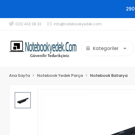
290
0212 433 38 33
info@notebookyedek.com
Kategoriler
Ana Sayfa
Notebook Yedek Parça
Notebook Batarya