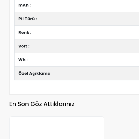
mAh :
Pil Türü :
Renk :
Volt :
Wh :
Özel Açıklama
En Son Göz Attıklarınız