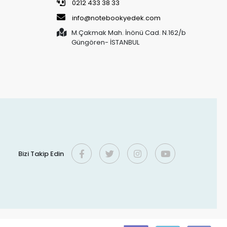
0212 433 38 33
info@notebookyedek.com
M.Çakmak Mah. İnönü Cad. N.162/b
Güngören- İSTANBUL
Bizi Takip Edin