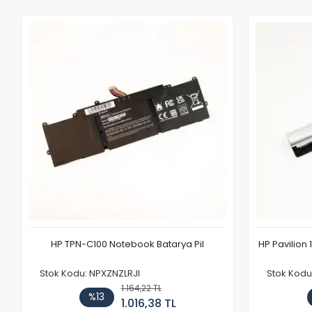
HP TPN-C100 Notebook Batarya Pil
HP Pavilion 
Stok Kodu: NPXZNZLRJI
Stok Kod
1.164,22 TL
%13
1.016,38 TL