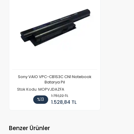
Sony VAIO VPC-CB1S3C CN1 Notebook
Batarya Pil
Stok Kodu: MOPVJDAZFA
1.751,22 TL
%13
1.528,84 TL
Benzer Ürünler