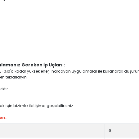
lamanız Gereken İp Uçları :
yi %5-%10'a kadar yüksek enerji harcayan uygulamalar ile kullanarak düşürü
n tekrarlaryın .
ktir.
 için bizimle iletişime geçebilirsiniz.
ri:
6