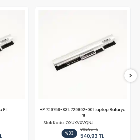
 Pil
HP 729759-831, 729892-001 Laptop Batarya
Pil
Stok Kodu: OXUXVXVQNJ
802,85 TL
%33
L
540,93 TL