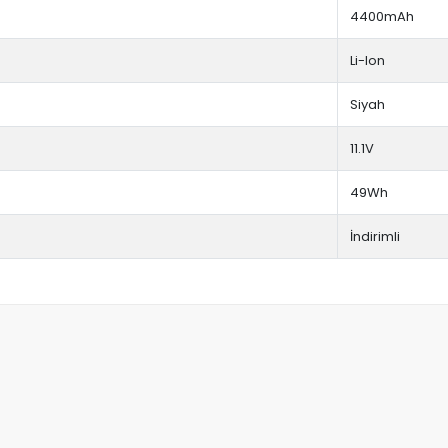
4400mAh
Li-Ion
Siyah
11.1V
49Wh
İndirimli