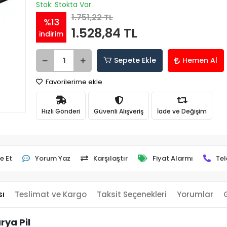
Stok: Stokta Var
1.751,22 TL
%13
1.528,84 TL
indirim
Sepete Ekle
Hemen Al
Favorilerime ekle
Hızlı Gönderi
Güvenli Alışveriş
İade ve Değişim
e Et
Yorum Yaz
Karşılaştır
Fiyat Alarmı
Tel
sı
Teslimat ve Kargo
Taksit Seçenekleri
Yorumlar
ya Pil