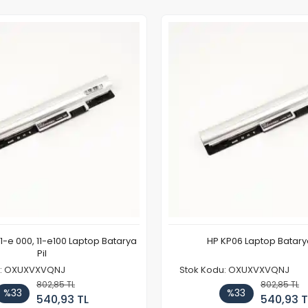
11-e 000, 11-e100 Laptop Batarya
HP KP06 Laptop Batarya
Pil
u: OXUXVXVQNJ
Stok Kodu: OXUXVXVQNJ
802,85 TL
802,85 TL
%33
%33
540,93 TL
540,93 T