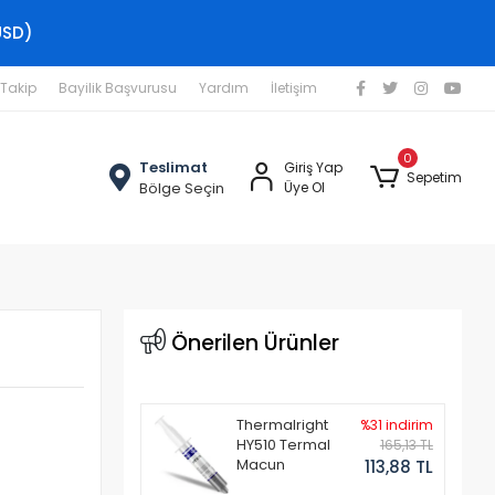
USD)
 Takip
Bayilik Başvurusu
Yardım
İletişim
0
Teslimat
Giriş Yap
Sepetim
Bölge Seçin
Üye Ol
Önerilen Ürünler
Thermalright
%31 indirim
HY510 Termal
165,13 TL
Macun
113,88 TL