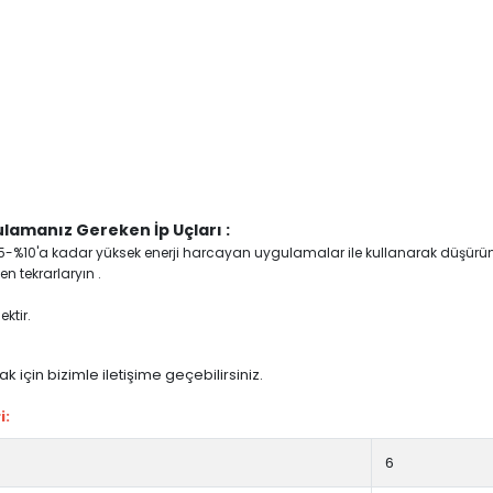
lamanız Gereken İp Uçları :
yi %5-%10'a kadar yüksek enerji harcayan uygulamalar ile kullanarak düşürü
n tekrarlaryın .
ktir.
 için bizimle iletişime geçebilirsiniz.
i:
6