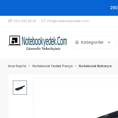
290
0212 433 38 33
info@notebookyedek.com
Kategoriler
Ana Sayfa
Notebook Yedek Parça
Notebook Batarya