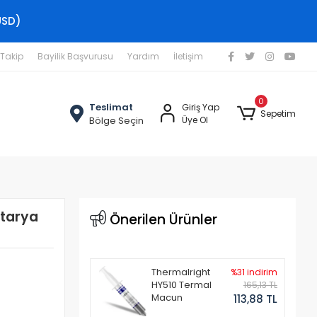
USD)
 Takip
Bayilik Başvurusu
Yardım
İletişim
0
Teslimat
Giriş Yap
Sepetim
Bölge Seçin
Üye Ol
tarya
Önerilen Ürünler
Thermalright
%31 indirim
HY510 Termal
165,13 TL
Macun
113,88 TL