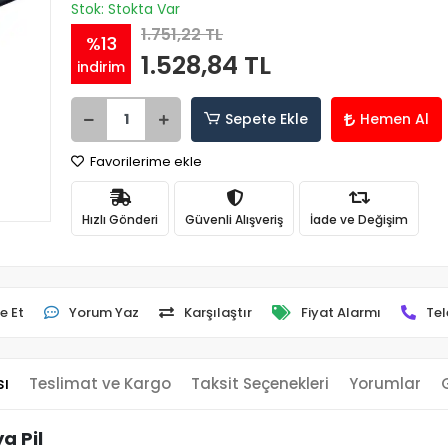
Stok: Stokta Var
1.751,22 TL
%13
1.528,84 TL
indirim
Sepete Ekle
Hemen Al
Favorilerime ekle
Hızlı Gönderi
Güvenli Alışveriş
İade ve Değişim
e Et
Yorum Yaz
Karşılaştır
Fiyat Alarmı
Tel
sı
Teslimat ve Kargo
Taksit Seçenekleri
Yorumlar
a Pil