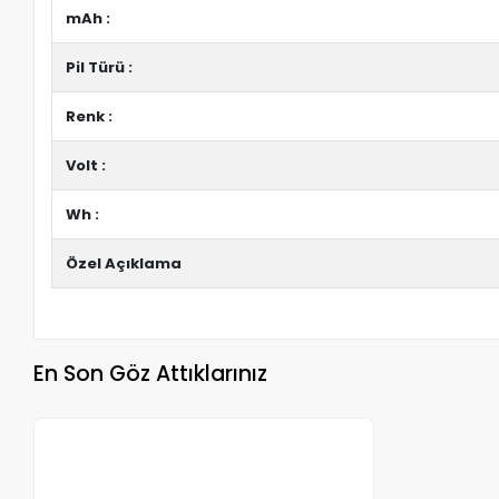
mAh :
Pil Türü :
Renk :
Volt :
Wh :
Özel Açıklama
En Son Göz Attıklarınız