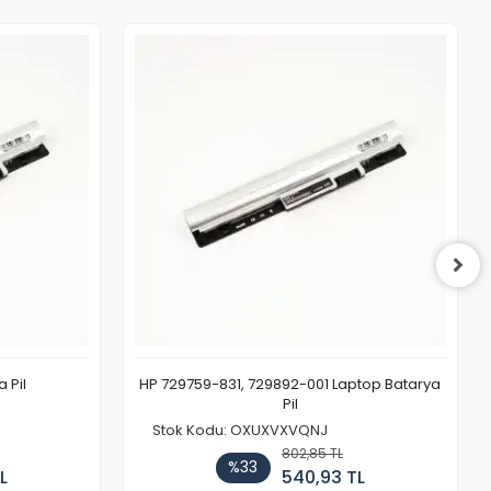
 Pil
HP 729759-831, 729892-001 Laptop Batarya
Pil
Stok Kodu: OXUXVXVQNJ
802,85 TL
%33
L
540,93 TL