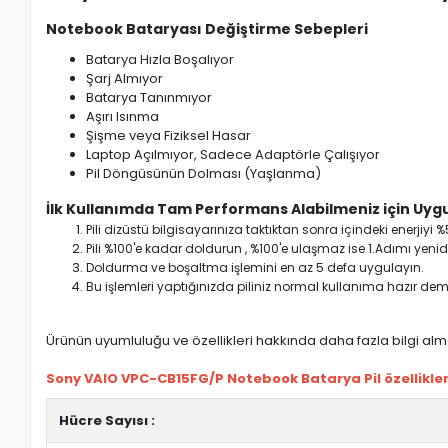
Notebook Bataryası Değiştirme Sebepleri
Batarya Hızla Boşalıyor
Şarj Almıyor
Batarya Tanınmıyor
Aşırı Isınma
Şişme veya Fiziksel Hasar
Laptop Açılmıyor, Sadece Adaptörle Çalışıyor
Pil Döngüsünün Dolması (Yaşlanma)
İlk Kullanımda Tam Performans Alabilmeniz için Uygu
Pili dizüstü bilgisayarınıza taktıktan sonra içindeki enerji
Pili %100'e kadar doldurun , %100'e ulaşmaz ise 1.Adımı yenide
Doldurma ve boşaltma işlemini en az 5 defa uygulayın.
Bu işlemleri yaptığınızda piliniz normal kullanıma hazır deme
Ürünün uyumluluğu ve özellikleri hakkında daha fazla bilgi almak
Sony VAIO VPC-CB15FG/P Notebook Batarya Pil özellikler
Hücre Sayısı :