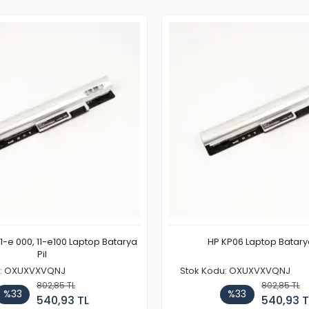
11-e 000, 11-e100 Laptop Batarya
HP KP06 Laptop Batarya
Pil
u: OXUXVXVQNJ
Stok Kodu: OXUXVXVQNJ
802,85 TL
802,85 TL
%33
%33
540,93 TL
540,93 T