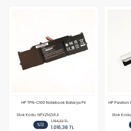
HP TPN-C100 Notebook Batarya Pil
HP Pavilion 
Stok Kodu: NPXZNZLRJI
Stok Kod
1.164,22 TL
%13
1.016,38 TL