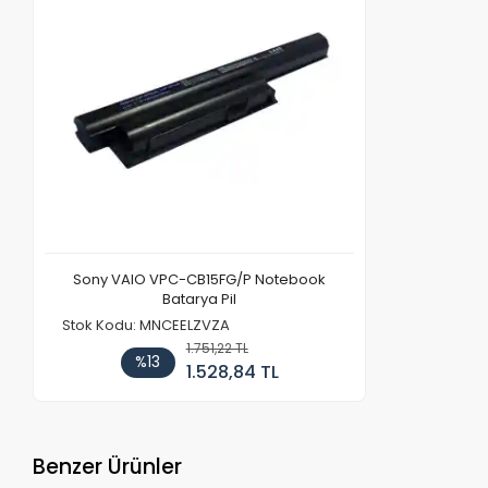
Sony VAIO VPC-CB15FG/P Notebook
Batarya Pil
Stok Kodu: MNCEELZVZA
1.751,22 TL
%13
1.528,84 TL
Benzer Ürünler