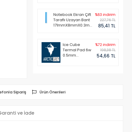
Notebook Ekran Çift
%63 indirim
Taraflı Uzayan Bant
227,76 TL
171mmX8mmX0.3mm
85,41 TL
(1 Set - 2 Adet)
Ice Cube
%72 indirim
Termal Pad 6w
198,38 TL
0.5mm
54,66 TL
50x50mm
efonla Sipariş
Ürün Önerileri
Garanti ve İade