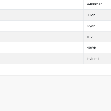
4400mAh
Li-Ion
Siyah
11.1V
49Wh
İndirimli