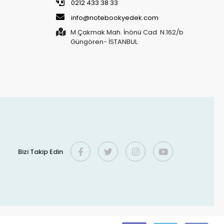
0212 433 38 33
info@notebookyedek.com
M.Çakmak Mah. İnönü Cad. N.162/b
Güngören- İSTANBUL
Bizi Takip Edin