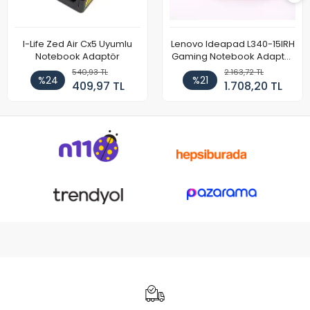
I-Life Zed Air Cx5 Uyumlu
Lenovo Ideapad L340-15IRH
Notebook Adaptör
Gaming Notebook Adaptör
Cihazı Şarj Aleti (150W)
540,93 TL
2.163,72 TL
%24
%21
409,97 TL
1.708,20 TL