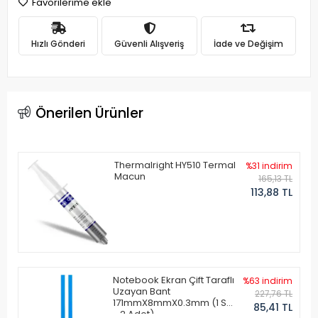
Favorilerime ekle
Hızlı Gönderi
Güvenli Alışveriş
İade ve Değişim
Önerilen Ürünler
Thermalright HY510 Termal
%31 indirim
Macun
165,13 TL
113,88 TL
Notebook Ekran Çift Taraflı
%63 indirim
Uzayan Bant
227,76 TL
171mmX8mmX0.3mm (1 Set
85,41 TL
- 2 Adet)