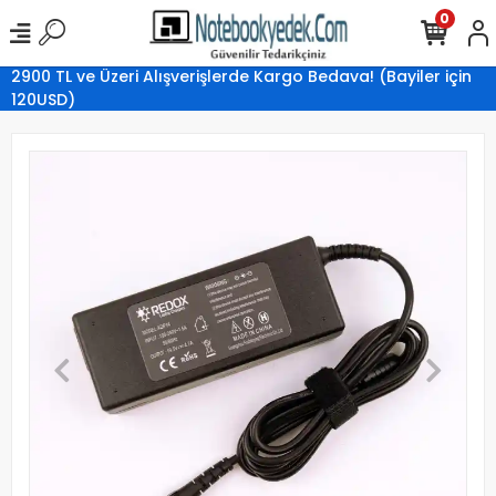
0
2900 TL ve Üzeri Alışverişlerde Kargo Bedava! (Bayiler için
120USD)