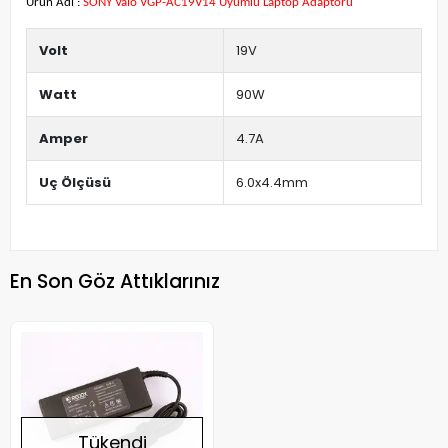
Ürün Adı :
SONY Vaio VGP-AC19V14 Uyumlu Laptop Adaptörü
Volt
19V
Watt
90W
Amper
4.7A
Uç Ölçüsü
6.0x4.4mm
En Son Göz Attıklarınız
Tükendi