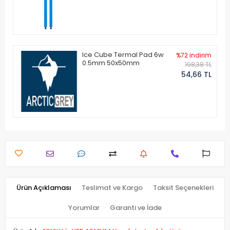
Ice Cube Termal Pad 6w
%72 indirim
0.5mm 50x50mm
198,38 TL
54,66 TL
Ürün Açıklaması
Teslimat ve Kargo
Taksit Seçenekleri
Yorumlar
Garanti ve İade