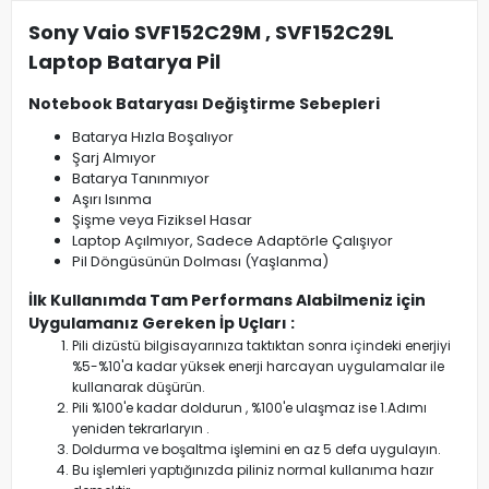
Sony Vaio SVF152C29M , SVF152C29L
Laptop Batarya Pil
Notebook Bataryası Değiştirme Sebepleri
Batarya Hızla Boşalıyor
Şarj Almıyor
Batarya Tanınmıyor
Aşırı Isınma
Şişme veya Fiziksel Hasar
Laptop Açılmıyor, Sadece Adaptörle Çalışıyor
Pil Döngüsünün Dolması (Yaşlanma)
İlk Kullanımda Tam Performans Alabilmeniz için
Uygulamanız Gereken İp Uçları :
Pili dizüstü bilgisayarınıza taktıktan sonra içindeki enerjiyi
%5-%10'a kadar yüksek enerji harcayan uygulamalar ile
kullanarak düşürün.
Pili %100'e kadar doldurun , %100'e ulaşmaz ise 1.Adımı
yeniden tekrarlaryın .
Doldurma ve boşaltma işlemini en az 5 defa uygulayın.
Bu işlemleri yaptığınızda piliniz normal kullanıma hazır