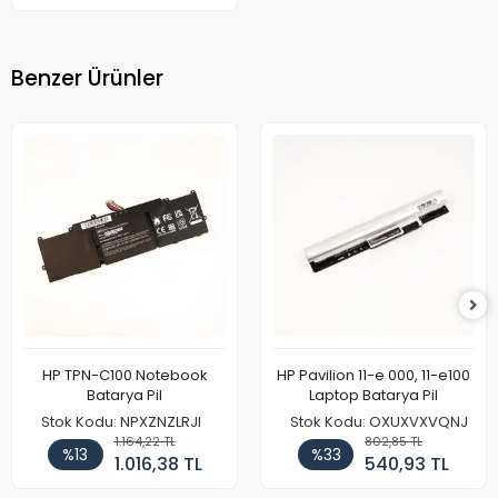
Benzer Ürünler
HP TPN-C100 Notebook
HP Pavilion 11-e 000, 11-e100
Batarya Pil
Laptop Batarya Pil
Stok Kodu: NPXZNZLRJI
Stok Kodu: OXUXVXVQNJ
1.164,22 TL
802,85 TL
%13
%33
1.016,38 TL
540,93 TL