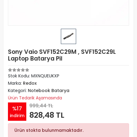
Sony Vaio SVF152C29M , SVF152C29L
Laptop Batarya Pil
Stok Kodu: MXNQUEUKXP
Marka:
Redox
Kategori:
Notebook Batarya
Ürün Tedarik Aşamasında
999,44 TL
%17
828,48 TL
indirim
Ürün stokta bulunmamaktadır.