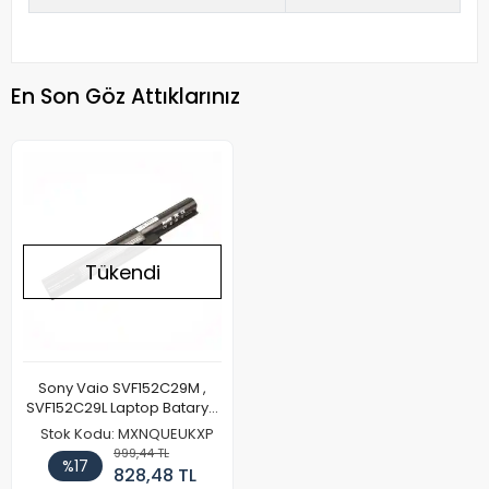
En Son Göz Attıklarınız
Tükendi
Sony Vaio SVF152C29M ,
SVF152C29L Laptop Batarya
Pil
Stok Kodu: MXNQUEUKXP
999,44 TL
%17
828,48 TL