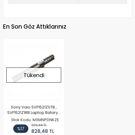
En Son Göz Attıklarınız
Tükendi
Sony Vaio SVF1521ZSTB ,
SVF1521Z1RB Laptop Batarya
Pil
Stok Kodu: MXMNPDNKZE
999,44 TL
%17
828,48 TL