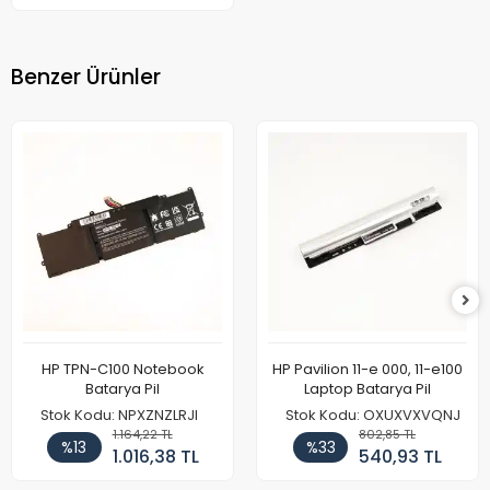
Benzer Ürünler
HP TPN-C100 Notebook
HP Pavilion 11-e 000, 11-e100
Batarya Pil
Laptop Batarya Pil
Stok Kodu: NPXZNZLRJI
Stok Kodu: OXUXVXVQNJ
1.164,22 TL
802,85 TL
%13
%33
1.016,38 TL
540,93 TL