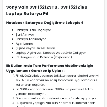
Sony Vaio SVF1521ZSTB , SVF1521Z1RB
Laptop Batarya Pil
Notebook Bataryası Değiştirme Sebepleri
Batarya Hızla Boşalıyor
Şarj Almıyor
Batarya Tanınmıyor
Aşırı Isınma
Şişme veya Fiziksel Hasar
Laptop Açılmıyor, Sadece Adaptörle Çalışıyor
Pil Döngüsünün Dolması (Yaşlanma)
İlk Kullanımda Tam Performans Alabilmeniz için
Uygulamanız Gereken İp Uçları :
Pili dizüstü bilgisayarınıza taktıktan sonra içindeki enerjiyi
%5-%10'a kadar yüksek enerji harcayan uygulamalar ile
kullanarak düşürün.
Pili %100'e kadar doldurun , %100'e ulaşmaz ise 1.Adımı
yeniden tekrarlaryın .
Doldurma ve boşaltma işlemini en az 5 defa uygulayın.
Bu işlemleri yaptığınızda piliniz normal kullanıma hazır