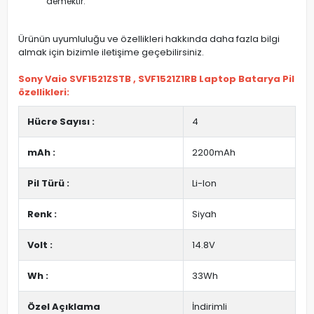
demektir.
Ürünün uyumluluğu ve özellikleri hakkında daha fazla bilgi
almak için bizimle iletişime geçebilirsiniz.
Sony Vaio SVF1521ZSTB , SVF1521Z1RB Laptop Batarya Pil
özellikleri:
Hücre Sayısı :
4
mAh :
2200mAh
Pil Türü :
Li-Ion
Renk :
Siyah
Volt :
14.8V
Wh :
33Wh
Özel Açıklama
İndirimli