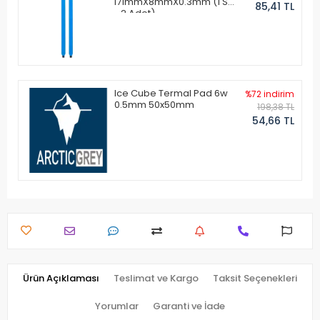
171mmX8mmX0.3mm (1 Set
85,41 TL
- 2 Adet)
Ice Cube Termal Pad 6w
%72 indirim
0.5mm 50x50mm
198,38 TL
54,66 TL
Ürün Açıklaması
Teslimat ve Kargo
Taksit Seçenekleri
Yorumlar
Garanti ve İade