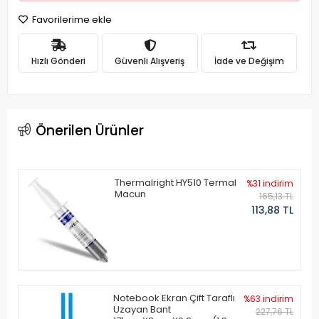
Favorilerime ekle
Hızlı Gönderi
Güvenli Alışveriş
İade ve Değişim
Önerilen Ürünler
Thermalright HY510 Termal
%31 indirim
Macun
165,13 TL
113,88 TL
Notebook Ekran Çift Taraflı
%63 indirim
Uzayan Bant
227,76 TL