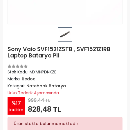
Sony Vaio SVF1521ZSTB , SVF1521Z1RB
Laptop Batarya Pil
Stok Kodu: MXMNPDNKZE
Marka:
Redox
Kategori:
Notebook Batarya
Ürün Tedarik Aşamasında
999,44 TL
%17
828,48 TL
indirim
Ürün stokta bulunmamaktadır.