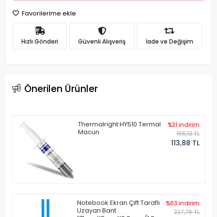
Favorilerime ekle
Hızlı Gönderi
Güvenli Alışveriş
İade ve Değişim
Önerilen Ürünler
Thermalright HY510 Termal
%31 indirim
Macun
165,13 TL
113,88 TL
Notebook Ekran Çift Taraflı
%63 indirim
Uzayan Bant
227,76 TL