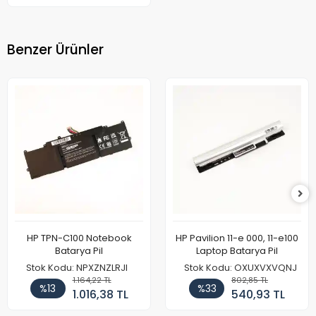
Benzer Ürünler
HP TPN-C100 Notebook
HP Pavilion 11-e 000, 11-e100
Batarya Pil
Laptop Batarya Pil
Stok Kodu: NPXZNZLRJI
Stok Kodu: OXUXVXVQNJ
1.164,22 TL
802,85 TL
%13
%33
1.016,38 TL
540,93 TL