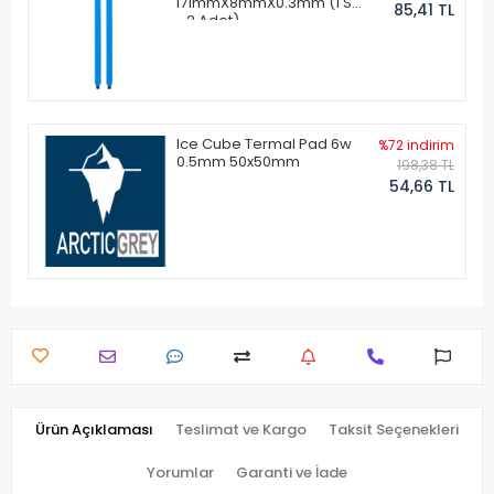
171mmX8mmX0.3mm (1 Set
85,41 TL
- 2 Adet)
Ice Cube Termal Pad 6w
%72 indirim
0.5mm 50x50mm
198,38 TL
54,66 TL
Ürün Açıklaması
Teslimat ve Kargo
Taksit Seçenekleri
Yorumlar
Garanti ve İade