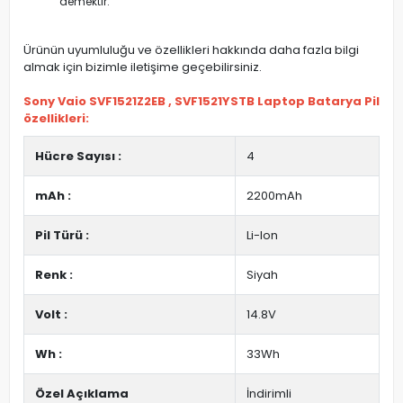
demektir.
Ürünün uyumluluğu ve özellikleri hakkında daha fazla bilgi
almak için bizimle iletişime geçebilirsiniz.
Sony Vaio SVF1521Z2EB , SVF1521YSTB Laptop Batarya Pil
özellikleri:
Hücre Sayısı :
4
mAh :
2200mAh
Pil Türü :
Li-Ion
Renk :
Siyah
Volt :
14.8V
Wh :
33Wh
Özel Açıklama
İndirimli