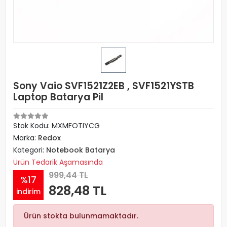
Sony Vaio SVF1521Z2EB , SVF1521YSTB
Laptop Batarya Pil
Stok Kodu: MXMFOTIYCG
Marka:
Redox
Kategori:
Notebook Batarya
Ürün Tedarik Aşamasında
999,44 TL
%17
828,48 TL
indirim
Ürün stokta bulunmamaktadır.