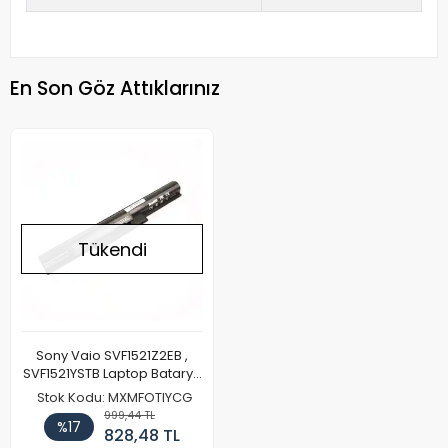
En Son Göz Attıklarınız
Tükendi
Sony Vaio SVF1521Z2EB ,
SVF1521YSTB Laptop Batarya
Pil
Stok Kodu: MXMFOTIYCG
999,44 TL
%17
828,48 TL