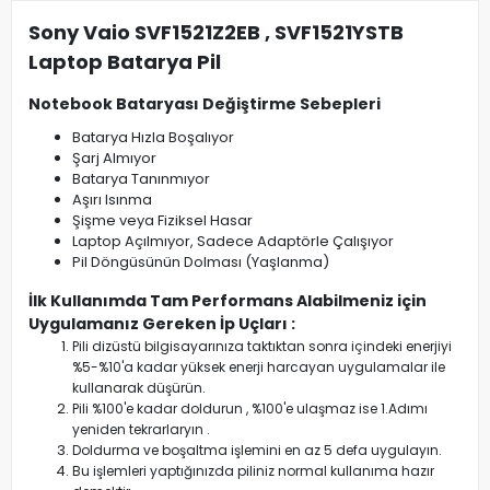
Sony Vaio SVF1521Z2EB , SVF1521YSTB
Laptop Batarya Pil
Notebook Bataryası Değiştirme Sebepleri
Batarya Hızla Boşalıyor
Şarj Almıyor
Batarya Tanınmıyor
Aşırı Isınma
Şişme veya Fiziksel Hasar
Laptop Açılmıyor, Sadece Adaptörle Çalışıyor
Pil Döngüsünün Dolması (Yaşlanma)
İlk Kullanımda Tam Performans Alabilmeniz için
Uygulamanız Gereken İp Uçları :
Pili dizüstü bilgisayarınıza taktıktan sonra içindeki enerjiyi
%5-%10'a kadar yüksek enerji harcayan uygulamalar ile
kullanarak düşürün.
Pili %100'e kadar doldurun , %100'e ulaşmaz ise 1.Adımı
yeniden tekrarlaryın .
Doldurma ve boşaltma işlemini en az 5 defa uygulayın.
Bu işlemleri yaptığınızda piliniz normal kullanıma hazır