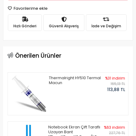
Favorilerime ekle
Hızlı Gönderi
Güvenli Alışveriş
İade ve Değişim
Önerilen Ürünler
Thermalright HY510 Termal
%31 indirim
Macun
165,13 TL
113,88 TL
Notebook Ekran Çift Taraflı
%63 indirim
Uzayan Bant
227,76 TL