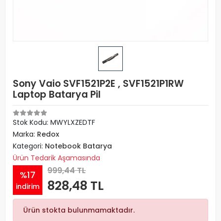
Sony Vaio SVF1521P2E , SVF1521P1RW
Laptop Batarya Pil
Stok Kodu: MWYLXZEDTF
Marka:
Redox
Kategori:
Notebook Batarya
Ürün Tedarik Aşamasında
999,44 TL
%17
828,48 TL
indirim
Ürün stokta bulunmamaktadır.