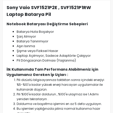
Sony Vaio SVF1521P2E , SVF1521P1RW
Laptop Batarya Pil
Notebook Bataryası Değiştirme Sebepleri
Batarya Hızla Boşalıyor
Şarj Almıyor
Batarya Tanınmıyor
Aşırı Isınma
Şişme veya Fiziksel Hasar
Laptop Açılmıyor, Sadece Adaptörle Çalışıyor
Pil Döngüsünün Dolması (Yaşlanma)
İlk Kullanımda Tam Performans Alabilmeniz için
Uygulamanız Gereken İp Uçları :
Pili dizüstü bilgisayarınıza taktıktan sonra içindeki enerjiyi
%5-%10'a kadar yüksek enerji harcayan uygulamalar ile
kullanarak düşürün.
Pili %100'e kadar doldurun , %100'e ulaşmaz ise 1.Adımı
yeniden tekrarlaryın .
Doldurma ve boşaltma işlemini en az 5 defa uygulayın.
Bu işlemleri yaptığınızda piliniz normal kullanıma hazır