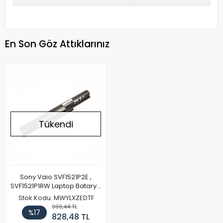
En Son Göz Attıklarınız
Tükendi
Sony Vaio SVF1521P2E ,
SVF1521P1RW Laptop Batarya
Pil
Stok Kodu: MWYLXZEDTF
999,44 TL
%17
828,48 TL