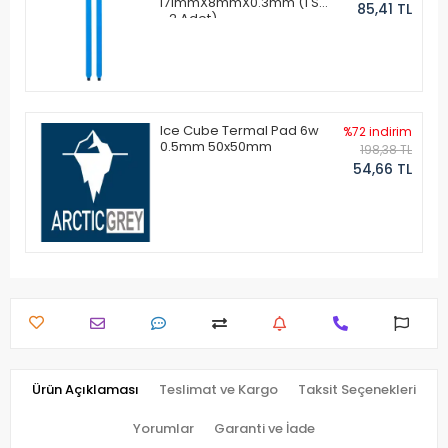
171mmX8mmX0.3mm (1 Set
85,41 TL
- 2 Adet)
Ice Cube Termal Pad 6w
%72 indirim
0.5mm 50x50mm
198,38 TL
54,66 TL
Ürün Açıklaması
Teslimat ve Kargo
Taksit Seçenekleri
Yorumlar
Garanti ve İade