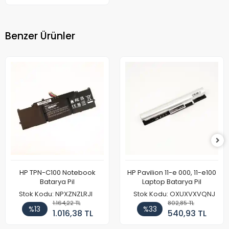
Benzer Ürünler
HP TPN-C100 Notebook
HP Pavilion 11-e 000, 11-e100
Batarya Pil
Laptop Batarya Pil
Stok Kodu: NPXZNZLRJI
Stok Kodu: OXUXVXVQNJ
1.164,22 TL
802,85 TL
%13
%33
1.016,38 TL
540,93 TL