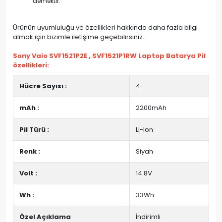
demektir.
Ürünün uyumluluğu ve özellikleri hakkında daha fazla bilgi
almak için bizimle iletişime geçebilirsiniz.
Sony Vaio SVF1521P2E , SVF1521P1RW Laptop Batarya Pil
özellikleri:
Hücre Sayısı :
4
mAh :
2200mAh
Pil Türü :
Li-Ion
Renk :
Siyah
Volt :
14.8V
Wh :
33Wh
Özel Açıklama
İndirimli