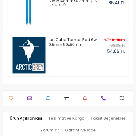
171mmX8mmX0.3mm (1 Set
85,41 TL
- 2 Adet)
Ice Cube Termal Pad 6w
%72 indirim
0.5mm 50x50mm
198,38 TL
54,66 TL
Ürün Açıklaması
Teslimat ve Kargo
Taksit Seçenekleri
Yorumlar
Garanti ve İade