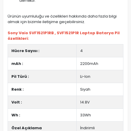
demektir.
Ürünün uyumluluğu ve özellikleri hakkında daha fazla bilgi
almak için bizimle iletişime geçebilirsiniz.
Sony Vaio SVF1521P1RB , SVF1521P1R Laptop Batarya Pil
özellikleri:
Hücre Sayısı :
4
mAh :
2200mAh
Pil Türü :
Li-Ion
Renk :
Siyah
Volt :
14.8V
Wh :
33Wh
Özel Açıklama
İndirimli