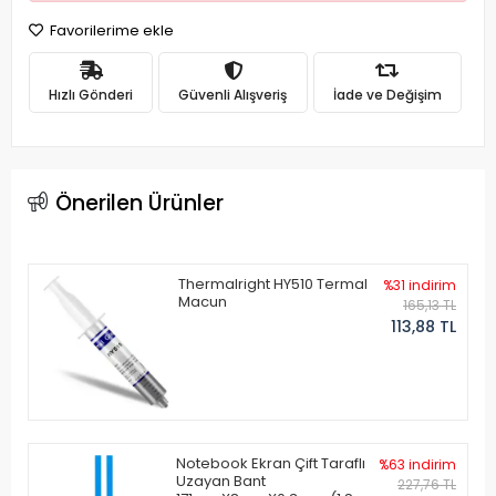
Favorilerime ekle
Hızlı Gönderi
Güvenli Alışveriş
İade ve Değişim
Önerilen Ürünler
Thermalright HY510 Termal
%31 indirim
Macun
165,13 TL
113,88 TL
Notebook Ekran Çift Taraflı
%63 indirim
Uzayan Bant
227,76 TL