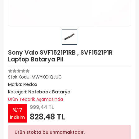
Sony Vaio SVF1521P1RB , SVF1521P1R
Laptop Batarya Pil
Stok Kodu: MWYKOIQJUC
Marka:
Redox
Kategori:
Notebook Batarya
Ürün Tedarik Aşamasında
999,44 TL
%17
828,48 TL
indirim
Ürün stokta bulunmamaktadır.