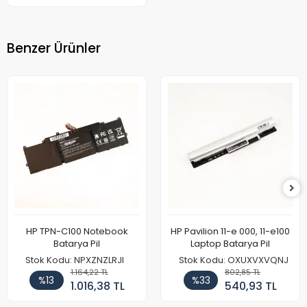
Benzer Ürünler
HP TPN-C100 Notebook
HP Pavilion 11-e 000, 11-e100
Batarya Pil
Laptop Batarya Pil
Stok Kodu: NPXZNZLRJI
Stok Kodu: OXUXVXVQNJ
1.164,22 TL
802,85 TL
%13
%33
1.016,38 TL
540,93 TL