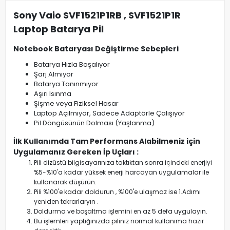
Sony Vaio SVF1521P1RB , SVF1521P1R
Laptop Batarya Pil
Notebook Bataryası Değiştirme Sebepleri
Batarya Hızla Boşalıyor
Şarj Almıyor
Batarya Tanınmıyor
Aşırı Isınma
Şişme veya Fiziksel Hasar
Laptop Açılmıyor, Sadece Adaptörle Çalışıyor
Pil Döngüsünün Dolması (Yaşlanma)
İlk Kullanımda Tam Performans Alabilmeniz için
Uygulamanız Gereken İp Uçları :
Pili dizüstü bilgisayarınıza taktıktan sonra içindeki enerjiyi
%5-%10'a kadar yüksek enerji harcayan uygulamalar ile
kullanarak düşürün.
Pili %100'e kadar doldurun , %100'e ulaşmaz ise 1.Adımı
yeniden tekrarlaryın .
Doldurma ve boşaltma işlemini en az 5 defa uygulayın.
Bu işlemleri yaptığınızda piliniz normal kullanıma hazır