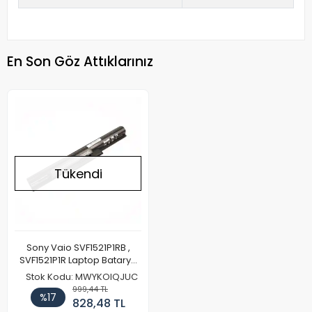
En Son Göz Attıklarınız
Tükendi
Sony Vaio SVF1521P1RB ,
SVF1521P1R Laptop Batarya
Pil
Stok Kodu: MWYKOIQJUC
999,44 TL
%17
828,48 TL