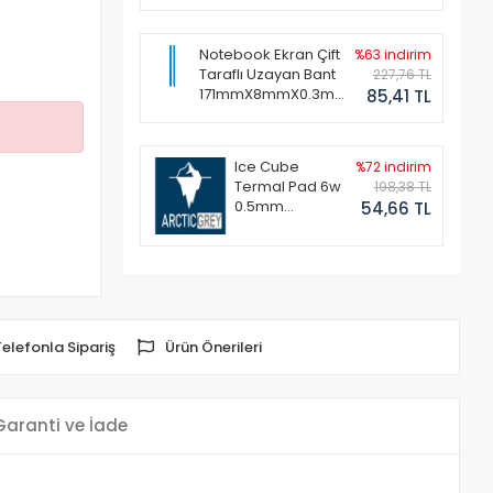
Notebook Ekran Çift
%63 indirim
Taraflı Uzayan Bant
227,76 TL
171mmX8mmX0.3mm
85,41 TL
(1 Set - 2 Adet)
Ice Cube
%72 indirim
Termal Pad 6w
198,38 TL
0.5mm
54,66 TL
50x50mm
Telefonla Sipariş
Ürün Önerileri
Garanti ve İade