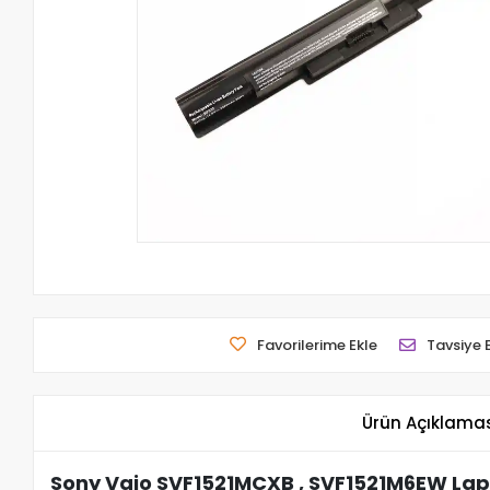
Favorilerime Ekle
Tavsiye 
Ürün Açıklama
Sony Vaio SVF1521MCXB , SVF1521M6EW Lap