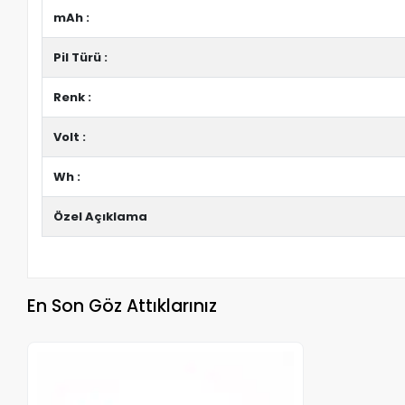
mAh :
Pil Türü :
Renk :
Volt :
Wh :
Özel Açıklama
En Son Göz Attıklarınız
Stokta Yok