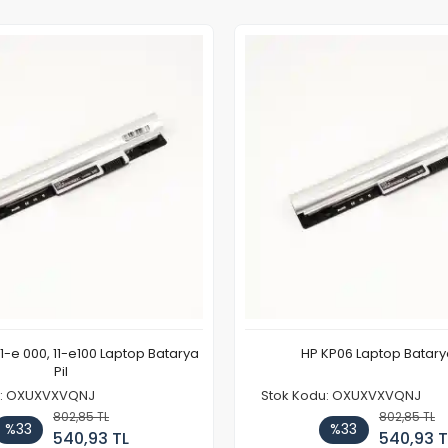
11-e 000, 11-e100 Laptop Batarya
HP KP06 Laptop Batarya
Pil
u: OXUXVXVQNJ
Stok Kodu: OXUXVXVQNJ
802,85 TL
802,85 TL
%33
%33
540,93 TL
540,93 T