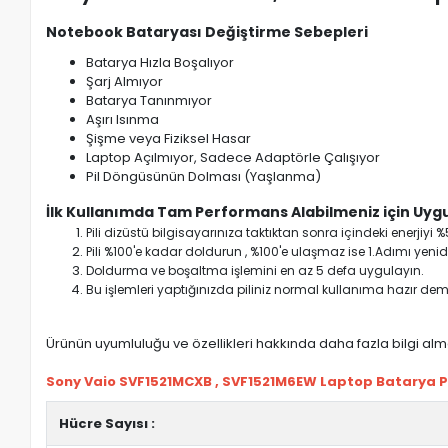
Notebook Bataryası Değiştirme Sebepleri
Batarya Hızla Boşalıyor
Şarj Almıyor
Batarya Tanınmıyor
Aşırı Isınma
Şişme veya Fiziksel Hasar
Laptop Açılmıyor, Sadece Adaptörle Çalışıyor
Pil Döngüsünün Dolması (Yaşlanma)
İlk Kullanımda Tam Performans Alabilmeniz için Uygu
Pili dizüstü bilgisayarınıza taktıktan sonra içindeki enerji
Pili %100'e kadar doldurun , %100'e ulaşmaz ise 1.Adımı yenide
Doldurma ve boşaltma işlemini en az 5 defa uygulayın.
Bu işlemleri yaptığınızda piliniz normal kullanıma hazır deme
Ürünün uyumluluğu ve özellikleri hakkında daha fazla bilgi almak
Sony Vaio SVF1521MCXB , SVF1521M6EW Laptop Batarya Pil 
Hücre Sayısı :