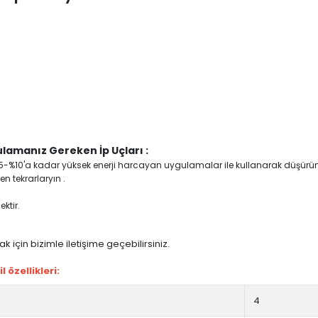
lamanız Gereken İp Uçları :
yi %5-%10'a kadar yüksek enerji harcayan uygulamalar ile kullanarak düşürü
n tekrarlaryın .
ktir.
 için bizimle iletişime geçebilirsiniz.
özellikleri:
4