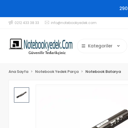
290
0212 433 38 33
info@notebookyedek.com
Kategoriler
Ana Sayfa
Notebook Yedek Parça
Notebook Batarya