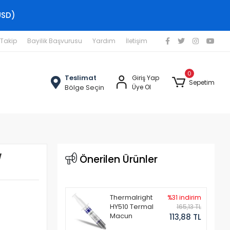
USD)
 Takip
Bayilik Başvurusu
Yardım
İletişim
0
Teslimat
Giriş Yap
Sepetim
Bölge Seçin
Üye Ol
W
Önerilen Ürünler
Thermalright
%31 indirim
HY510 Termal
165,13 TL
Macun
113,88 TL