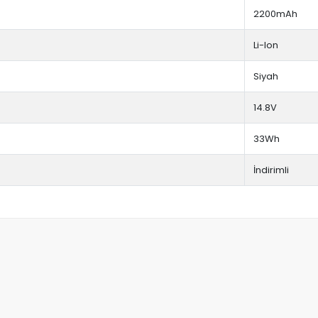
2200mAh
Li-Ion
Siyah
14.8V
33Wh
İndirimli