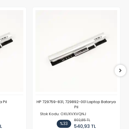
 Pil
HP 729759-831, 729892-001 Laptop Batarya
Pil
Stok Kodu: OXUXVXVQNJ
802,85 TL
%33
L
540,93 TL