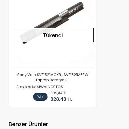
Tükendi
Sony Vaio SVF1521MCXB , SVF1521M6EW
Laptop Batarya Pil
Stok Kodu: MWVLNGBTQS
999,44 TL
%17
828,48 TL
Benzer Ürünler