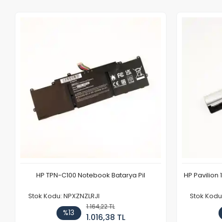
HP TPN-C100 Notebook Batarya Pil
HP Pavilion 
Stok Kodu: NPXZNZLRJI
Stok Kod
1.164,22 TL
%13
1.016,38 TL