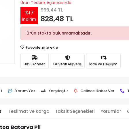
Ürün Tedarik Aşamasında
999,44 TL
%17
828,48 TL
indirim
Ürün stokta bulunmamaktadır.
Favorilerime ekle
Hızlı Gönderi
Güvenli Alışveriş
İade ve Değişim
Et
Yorum Yaz
Karşılaştır
Gelince Haber Ver
sı
Teslimat ve Kargo
Taksit Seçenekleri
Yorumlar
top Batarya Pil