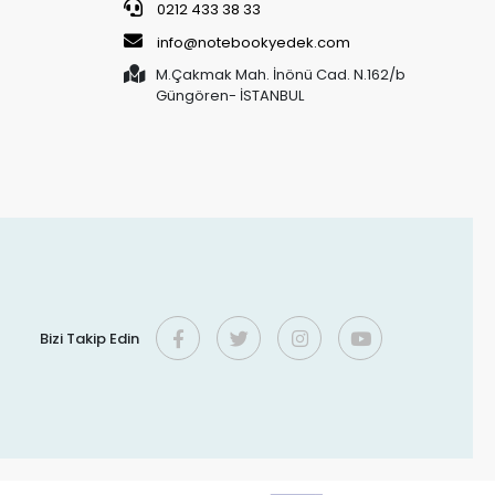
0212 433 38 33
info@notebookyedek.com
M.Çakmak Mah. İnönü Cad. N.162/b
Güngören- İSTANBUL
Bizi Takip Edin