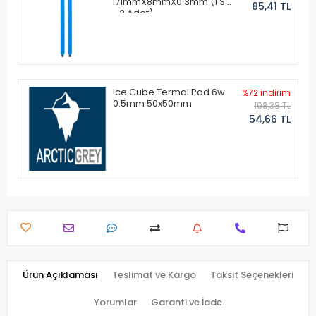
171mmX8mmX0.3mm (1 Set
85,41 TL
- 2 Adet)
Ice Cube Termal Pad 6w
%72 indirim
0.5mm 50x50mm
198,38 TL
54,66 TL
Ürün Açıklaması
Teslimat ve Kargo
Taksit Seçenekleri
Yorumlar
Garanti ve İade