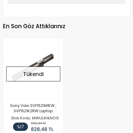
En Son Göz Attıklarınız
Tükendi
Sony Vaio SVF1521M1EW ,
SVF1521K2RW Laptop
Batarya Pil
Stok Kodu: MWULXHLNOG
999,44 TL
%17
828,48 TL