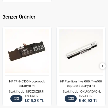
Benzer Ürünler
HP TPN-C100 Notebook
HP Pavilion 11-e 000, 11-e100
Batarya Pil
Laptop Batarya Pil
Stok Kodu: NPXZNZLRJI
Stok Kodu: OXUXVXVQNJ
1.164,22 TL
802,85 TL
%13
%33
1.016,38 TL
540,93 TL