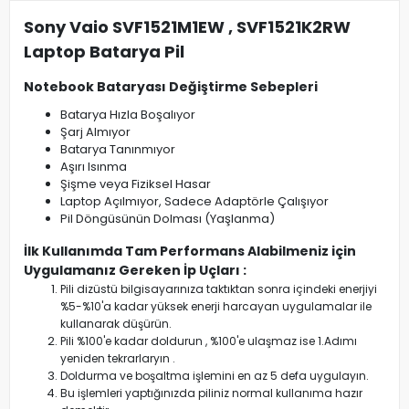
Sony Vaio SVF1521M1EW , SVF1521K2RW
Laptop Batarya Pil
Notebook Bataryası Değiştirme Sebepleri
Batarya Hızla Boşalıyor
Şarj Almıyor
Batarya Tanınmıyor
Aşırı Isınma
Şişme veya Fiziksel Hasar
Laptop Açılmıyor, Sadece Adaptörle Çalışıyor
Pil Döngüsünün Dolması (Yaşlanma)
İlk Kullanımda Tam Performans Alabilmeniz için
Uygulamanız Gereken İp Uçları :
Pili dizüstü bilgisayarınıza taktıktan sonra içindeki enerjiyi
%5-%10'a kadar yüksek enerji harcayan uygulamalar ile
kullanarak düşürün.
Pili %100'e kadar doldurun , %100'e ulaşmaz ise 1.Adımı
yeniden tekrarlaryın .
Doldurma ve boşaltma işlemini en az 5 defa uygulayın.
Bu işlemleri yaptığınızda piliniz normal kullanıma hazır