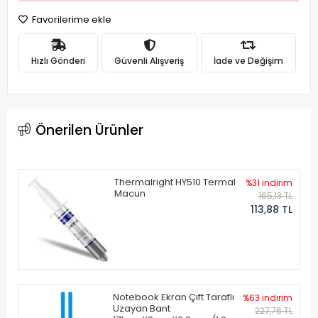
Favorilerime ekle
Hızlı Gönderi
Güvenli Alışveriş
İade ve Değişim
Önerilen Ürünler
Thermalright HY510 Termal
%31 indirim
Macun
165,13 TL
113,88 TL
Notebook Ekran Çift Taraflı
%63 indirim
Uzayan Bant
227,76 TL