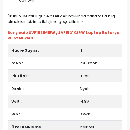
demektir.
Ürünün uyumluluğu ve özellikleri hakkında daha fazla bilgi
almak için bizimle iletişime geçebilirsiniz.
Sony Vaio SVF1521M1EW , SVF1521K2RW Laptop Batarya
Pil özellikleri:
Hücre Sayısı :
4
mAh :
2200mAh
Pil Türü :
Li-Ion
Renk :
Siyah
Volt :
14.8V
Wh :
33Wh
Özel Açıklama
İndirimli