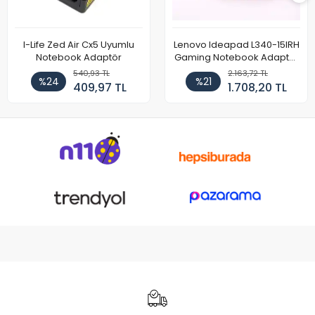
I-Life Zed Air Cx5 Uyumlu
Lenovo Ideapad L340-15IRH
Notebook Adaptör
Gaming Notebook Adaptör
Cihazı Şarj Aleti (150W)
540,93 TL
2.163,72 TL
%24
%21
409,97 TL
1.708,20 TL