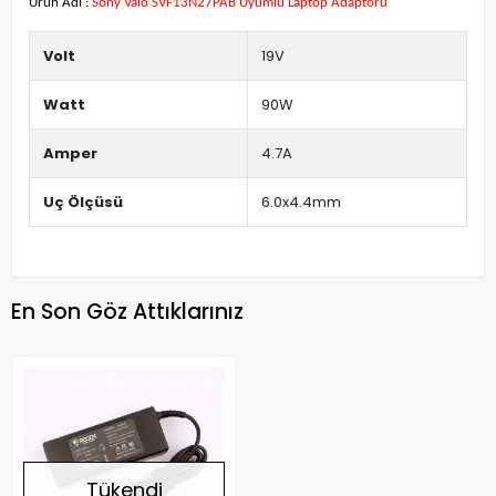
Ürün Adı :
Sony Vaio SVF13N27PAB Uyumlu Laptop Adaptörü
Volt
19V
Watt
90W
Amper
4.7A
Uç Ölçüsü
6.0x4.4mm
En Son Göz Attıklarınız
Tükendi