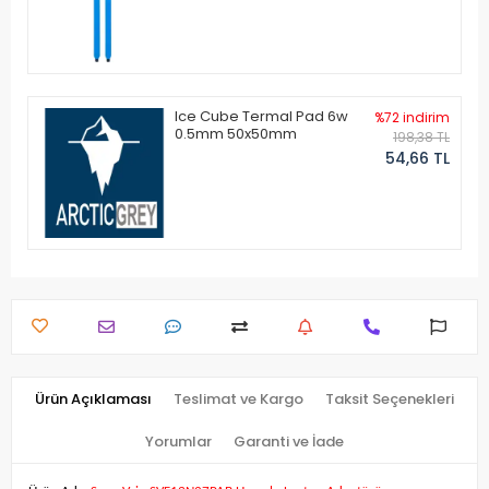
Ice Cube Termal Pad 6w
%72 indirim
0.5mm 50x50mm
198,38 TL
54,66 TL
Ürün Açıklaması
Teslimat ve Kargo
Taksit Seçenekleri
Yorumlar
Garanti ve İade