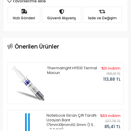
Favorilerime ekle
Hızlı Gönderi
Güvenli Alışveriş
İade ve Değişim
Önerilen Ürünler
Thermalright HY510 Termal
%31 indirim
Macun
165,13 TL
113,88 TL
Notebook Ekran Çift Taraflı
%63 indirim
Uzayan Bant
227,76 TL
171mmX8mmX0.3mm (1 Set
85,41 TL
- 2 Adet)