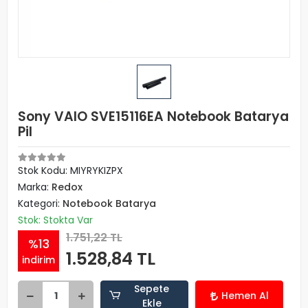
Sony VAIO SVE15116EA Notebook Batarya
Pil
Stok Kodu: MIYRYKIZPX
Marka:
Redox
Kategori:
Notebook Batarya
Stok: Stokta Var
1.751,22 TL
%13
1.528,84 TL
indirim
Sepete
Hemen Al
Ekle