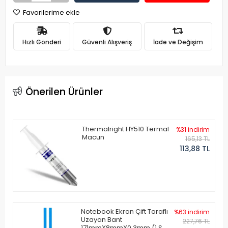
Favorilerime ekle
Hızlı Gönderi
Güvenli Alışveriş
İade ve Değişim
Önerilen Ürünler
Thermalright HY510 Termal
%31 indirim
Macun
165,13 TL
113,88 TL
Notebook Ekran Çift Taraflı
%63 indirim
Uzayan Bant
227,76 TL
171mmX8mmX0.3mm (1 Set