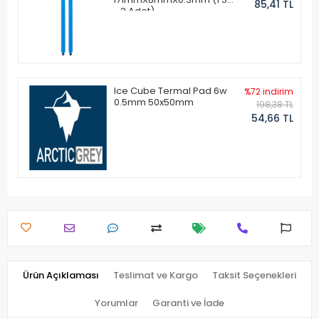
85,41 TL
- 2 Adet)
Ice Cube Termal Pad 6w
%72 indirim
0.5mm 50x50mm
198,38 TL
54,66 TL
Ürün Açıklaması
Teslimat ve Kargo
Taksit Seçenekleri
Yorumlar
Garanti ve İade