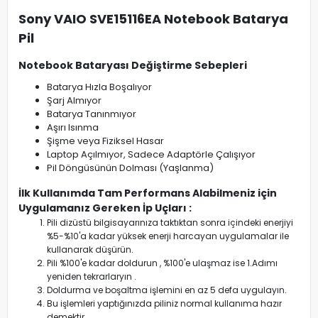
Sony VAIO SVE15116EA Notebook Batarya
Pil
Notebook Bataryası Değiştirme Sebepleri
Batarya Hızla Boşalıyor
Şarj Almıyor
Batarya Tanınmıyor
Aşırı Isınma
Şişme veya Fiziksel Hasar
Laptop Açılmıyor, Sadece Adaptörle Çalışıyor
Pil Döngüsünün Dolması (Yaşlanma)
İlk Kullanımda Tam Performans Alabilmeniz için
Uygulamanız Gereken İp Uçları :
Pili dizüstü bilgisayarınıza taktıktan sonra içindeki enerjiyi
%5-%10'a kadar yüksek enerji harcayan uygulamalar ile
kullanarak düşürün.
Pili %100'e kadar doldurun , %100'e ulaşmaz ise 1.Adımı
yeniden tekrarlaryın .
Doldurma ve boşaltma işlemini en az 5 defa uygulayın.
Bu işlemleri yaptığınızda piliniz normal kullanıma hazır
demektir.