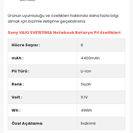
Ürünün uyumluluğu ve özellikleri hakkında daha fazla bilgi
almak için bizimle iletişime geçebilirsiniz.
Sony VAIO SVE15116EA Notebook Batarya Pil özellikleri:
Hücre Sayısı :
6
mAh :
4400mAh
Pil Türü :
Li-Ion
Renk :
Siyah
Volt :
11.1V
Wh :
49Wh
Özel Açıklama
İndirimli