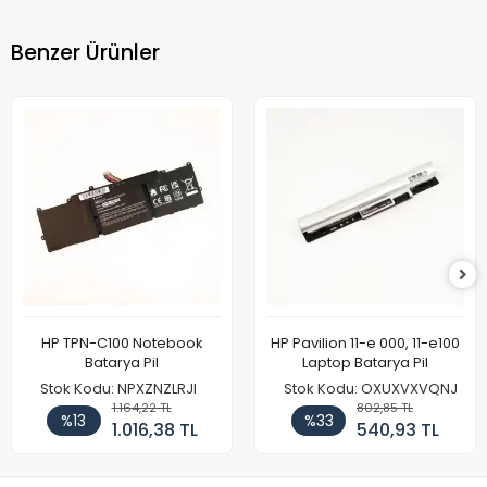
Benzer Ürünler
HP TPN-C100 Notebook
HP Pavilion 11-e 000, 11-e100
Batarya Pil
Laptop Batarya Pil
Stok Kodu: NPXZNZLRJI
Stok Kodu: OXUXVXVQNJ
1.164,22 TL
802,85 TL
%13
%33
1.016,38 TL
540,93 TL