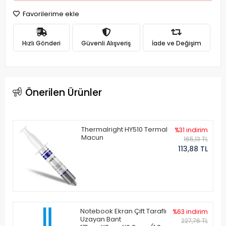
Favorilerime ekle
Hızlı Gönderi
Güvenli Alışveriş
İade ve Değişim
Önerilen Ürünler
Thermalright HY510 Termal
%31 indirim
Macun
165,13 TL
113,88 TL
Notebook Ekran Çift Taraflı
%63 indirim
Uzayan Bant
227,76 TL