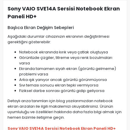
Sony VAIO SVE14A Sersisi Notebook Ekran
Paneli HD+
Başlıca Ekran Değişim Sebepleri
Aşağıdaki durumlar cihazınızın ekranının değiştirilmesi
gerektiğini gösterebilir:
Notebook ekranında kırık veya çatlak oluştuysa
Görüntüde çizgiler, titreme veya renk bozulmaları
varsa
Ekranda tamamen siyah ekran (görüntü gelmeme)
problemi varsa
Arka ışık yanıyor ancak görüntü görünmüyorsa
Sıvı teması sonucu ekran tepki vermiyorsa
Fiziksel darbe sonrası görüntü gidip geliyorsa
Detaylı arıza tanımları için blog yazılarımızdan notebook
ekran arızaları ile ilgili makalemizi okuyabilirsiniz. Ürünün
uyumluluğu ve özellikleri hakkında daha fazla bilgi almak için
hemen bizimle iletişime geçin.
Sony VAIO SVE14A Sersisi Notebook Ekran Paneli HD+