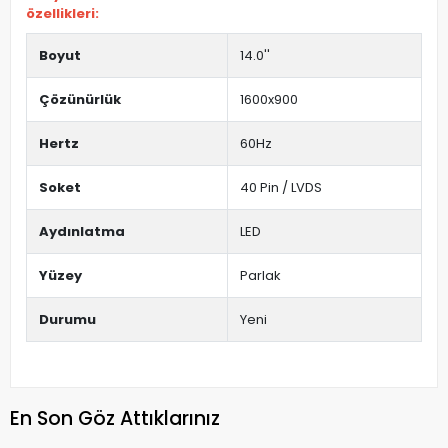
özellikleri:
Boyut
14.0''
Çözünürlük
1600x900
Hertz
60Hz
Soket
40 Pin / LVDS
Aydınlatma
LED
Yüzey
Parlak
Durumu
Yeni
En Son Göz Attıklarınız