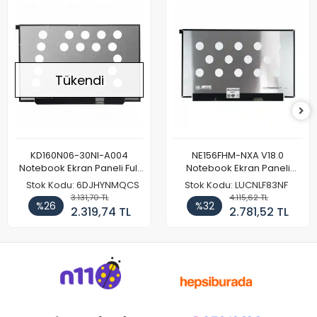
Tükendi
KD160N06-30NI-A004
NE156FHM-NXA V18.0
Notebook Ekran Paneli Full
Notebook Ekran Paneli
HD
144Hz
Stok Kodu: 6DJHYNMQCS
Stok Kodu: LUCNLF83NF
3.131,70 TL
4.115,62 TL
%26
%32
2.319,74 TL
2.781,52 TL