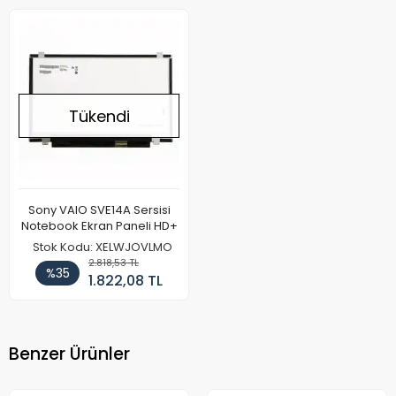
Tükendi
Sony VAIO SVE14A Sersisi
Notebook Ekran Paneli HD+
Stok Kodu: XELWJOVLMO
2.818,53 TL
%35
1.822,08 TL
Benzer Ürünler