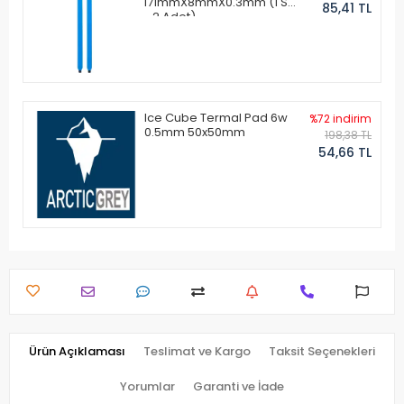
171mmX8mmX0.3mm (1 Set
85,41 TL
- 2 Adet)
Ice Cube Termal Pad 6w
%72 indirim
0.5mm 50x50mm
198,38 TL
54,66 TL
Ürün Açıklaması
Teslimat ve Kargo
Taksit Seçenekleri
Yorumlar
Garanti ve İade