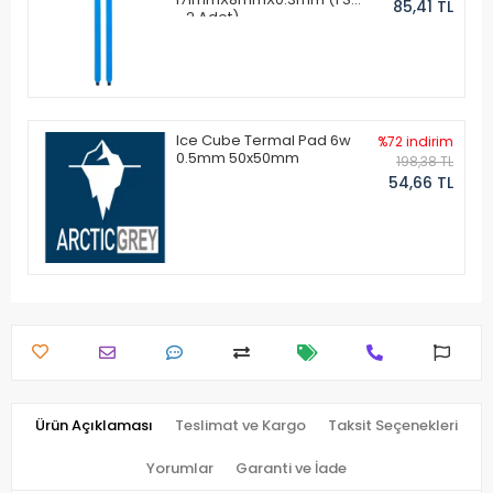
85,41 TL
- 2 Adet)
Ice Cube Termal Pad 6w
%72 indirim
0.5mm 50x50mm
198,38 TL
54,66 TL
Ürün Açıklaması
Teslimat ve Kargo
Taksit Seçenekleri
Yorumlar
Garanti ve İade