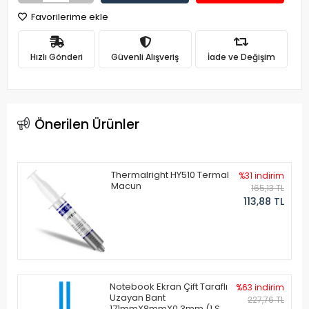
Favorilerime ekle
Hızlı Gönderi
Güvenli Alışveriş
İade ve Değişim
Önerilen Ürünler
Thermalright HY510 Termal
%31 indirim
Macun
165,13 TL
113,88 TL
Notebook Ekran Çift Taraflı
%63 indirim
Uzayan Bant
227,76 TL
171mmX8mmX0.3mm (1 Set