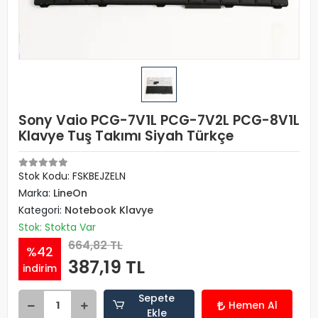
Sony Vaio PCG-7V1L PCG-7V2L PCG-8V1L
Klavye Tuş Takımı Siyah Türkçe
Stok Kodu: FSKBEJZELN
Marka:
LineOn
Kategori:
Notebook Klavye
Stok: Stokta Var
664,82 TL
%42
387,19 TL
indirim
Sepete
Hemen Al
Ekle