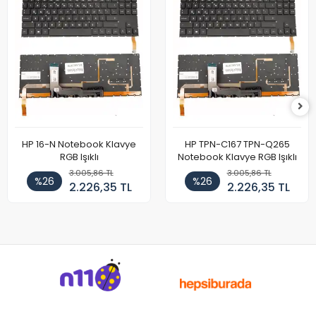
HP 16-N Notebook Klavye
HP TPN-C167 TPN-Q265
RGB Işıklı
Notebook Klavye RGB Işıklı
3.005,86 TL
3.005,86 TL
%26
%26
2.226,35 TL
2.226,35 TL