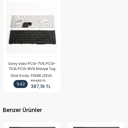
Sony Vaio PCG-7V1L PCG-
7V2L PCG-8V1L Klavye Tuş
Takımı Siyah Türkçe
Stok Kodu: FSKBEJZELN
664,82 TL
%42
387,19 TL
Benzer Ürünler