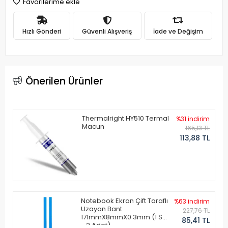
Favorilerime ekle
Hızlı Gönderi
Güvenli Alışveriş
İade ve Değişim
Önerilen Ürünler
Thermalright HY510 Termal
%31 indirim
Macun
165,13 TL
113,88 TL
Notebook Ekran Çift Taraflı
%63 indirim
Uzayan Bant
227,76 TL
171mmX8mmX0.3mm (1 Set
85,41 TL
- 2 Adet)