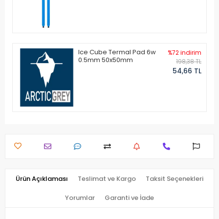
Ice Cube Termal Pad 6w
%72 indirim
0.5mm 50x50mm
198,38 TL
54,66 TL
Ürün Açıklaması
Teslimat ve Kargo
Taksit Seçenekleri
Yorumlar
Garanti ve İade