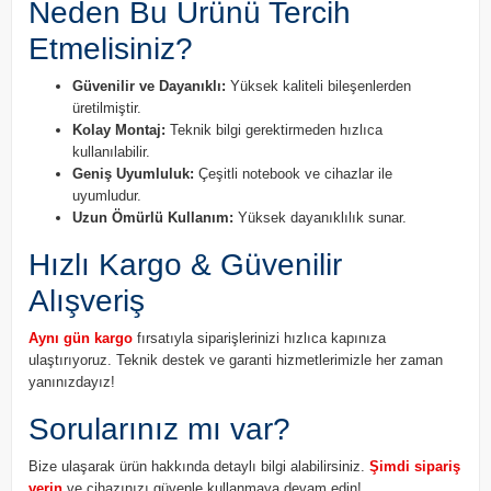
Neden Bu Ürünü Tercih
Etmelisiniz?
Güvenilir ve Dayanıklı:
Yüksek kaliteli bileşenlerden
üretilmiştir.
Kolay Montaj:
Teknik bilgi gerektirmeden hızlıca
kullanılabilir.
Geniş Uyumluluk:
Çeşitli notebook ve cihazlar ile
uyumludur.
Uzun Ömürlü Kullanım:
Yüksek dayanıklılık sunar.
Hızlı Kargo & Güvenilir
Alışveriş
Aynı gün kargo
fırsatıyla siparişlerinizi hızlıca kapınıza
ulaştırıyoruz. Teknik destek ve garanti hizmetlerimizle her zaman
yanınızdayız!
Sorularınız mı var?
Bize ulaşarak ürün hakkında detaylı bilgi alabilirsiniz.
Şimdi sipariş
verin
ve cihazınızı güvenle kullanmaya devam edin!