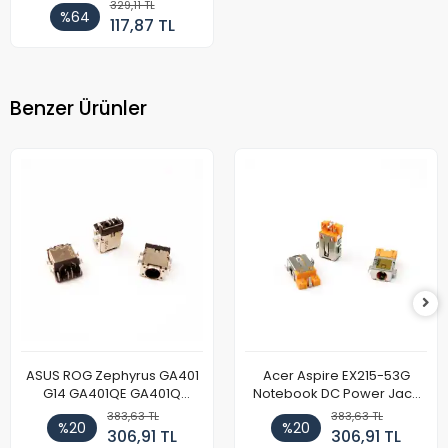
Girişi
329,11 TL
%64
117,87 TL
Benzer Ürünler
ASUS ROG Zephyrus GA401
Acer Aspire EX215-53G
G14 GA401QE GA401Q
Notebook DC Power Jack
GA402 GA402R GA402RK
Soket
383,63 TL
383,63 TL
%20
%20
HQ058T GA503QR GA503QS
306,91 TL
306,91 TL
GA503QM GA503QE GX650