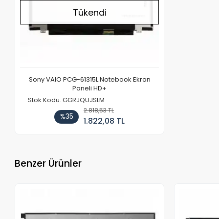
Tükendi
Sony VAIO PCG-61315L Notebook Ekran
Paneli HD+
Stok Kodu: GGRJQUJSLM
2.818,53 TL
%35
1.822,08 TL
Benzer Ürünler
Stokta Yok