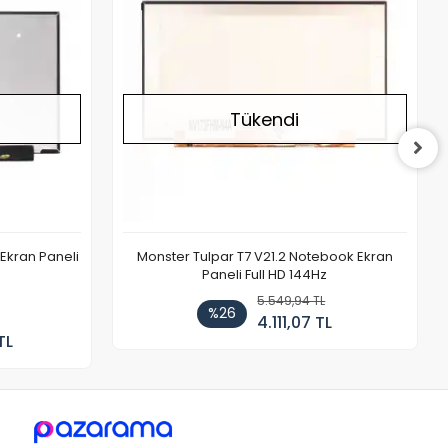
Tükendi
Ekran Paneli
Monster Tulpar T7 V21.2 Notebook Ekran
Paneli Full HD 144Hz
5.549,94 TL
%26
4.111,07 TL
TL