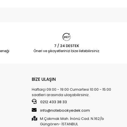
7 / 24 DESTEK
eneği
Öneri ve şikayetlerinizi bize iletebilirsiniz.
BİZE ULAŞIN
Haftaiçi 09:00 - 19:00 Cumartesi 10:00 - 15:00
saatleri arasında ulaşabilirsiniz.
0212 433 38 33
info@notebookyedek.com
M.Çakmak Mah. İnönü Cad. N.162/b
Güngören- İSTANBUL