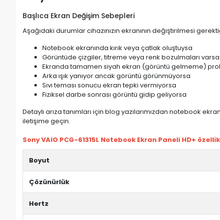
Başlıca Ekran Değişim Sebepleri
Aşağıdaki durumlar cihazınızın ekranının değiştirilmesi gerektiğ
Notebook ekranında kırık veya çatlak oluştuysa
Görüntüde çizgiler, titreme veya renk bozulmaları varsa
Ekranda tamamen siyah ekran (görüntü gelmeme) pro
Arka ışık yanıyor ancak görüntü görünmüyorsa
Sıvı teması sonucu ekran tepki vermiyorsa
Fiziksel darbe sonrası görüntü gidip geliyorsa
Detaylı arıza tanımları için blog yazılarımızdan notebook ekran 
iletişime geçin.
Sony VAIO PCG-61315L Notebook Ekran Paneli HD+ özellikl
Boyut
Çözünürlük
Hertz