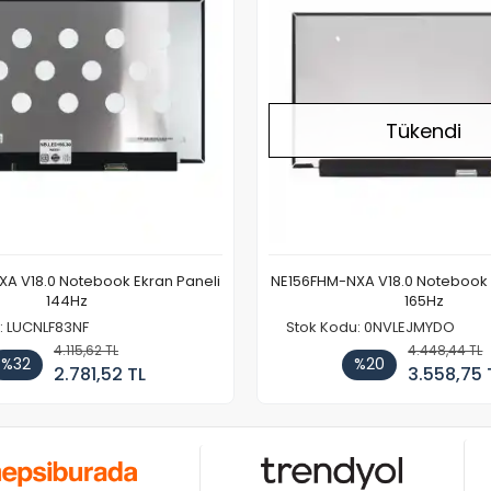
Tükendi
A V18.0 Notebook Ekran Paneli
NE156FHM-NXA V18.0 Notebook 
144Hz
165Hz
: LUCNLF83NF
Stok Kodu: 0NVLEJMYDO
4.115,62 TL
4.448,44 TL
%32
%20
2.781,52 TL
3.558,75 