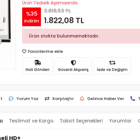
Ürün Tedarik Aşamasında
2.818,53 TL
%35
1.822,08 TL
indirim
Ürün stokta bulunmamaktadır.
Favorilerime ekle
Hızlı Gönderi
Güvenli Alışveriş
İade ve Değişim
Et
Yorum Yaz
Karşılaştır
Gelince Haber Ver
sı
Teslimat ve Kargo
Taksit Seçenekleri
Yorumlar
eli HD+