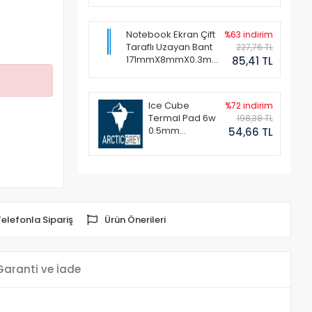
Notebook Ekran Çift
%63 indirim
Taraflı Uzayan Bant
227,76 TL
171mmX8mmX0.3mm
85,41 TL
(1 Set - 2 Adet)
Ice Cube
%72 indirim
Termal Pad 6w
198,38 TL
0.5mm
54,66 TL
50x50mm
Telefonla Sipariş
Ürün Önerileri
Garanti ve İade