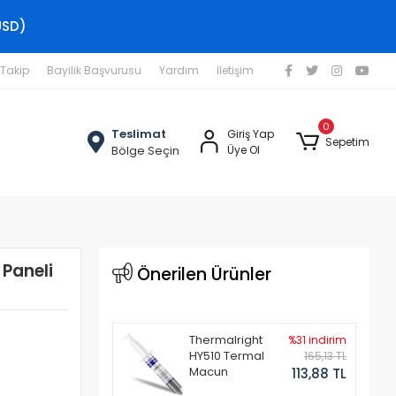
USD)
 Takip
Bayilik Başvurusu
Yardım
İletişim
0
Teslimat
Giriş Yap
Sepetim
Bölge Seçin
Üye Ol
Paneli
Önerilen Ürünler
Thermalright
%31 indirim
HY510 Termal
165,13 TL
Macun
113,88 TL