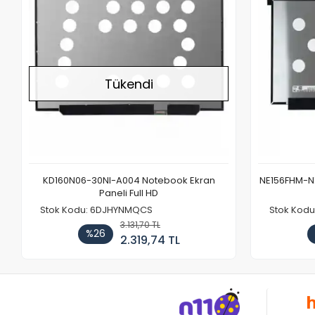
Tükendi
KD160N06-30NI-A004 Notebook Ekran
NE156FHM-NX
Paneli Full HD
Stok Kodu: 6DJHYNMQCS
Stok Kodu
3.131,70 TL
%26
2.319,74 TL