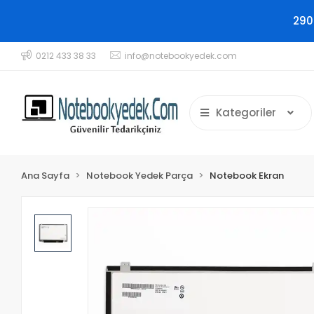
290
0212 433 38 33
info@notebookyedek.com
Kategoriler
Ana Sayfa
Notebook Yedek Parça
Notebook Ekran