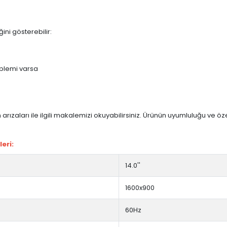
ini gösterebilir:
blemi varsa
arızaları ile ilgili makalemizi okuyabilirsiniz. Ürünün uyumluluğu ve ö
eri:
14.0''
1600x900
60Hz