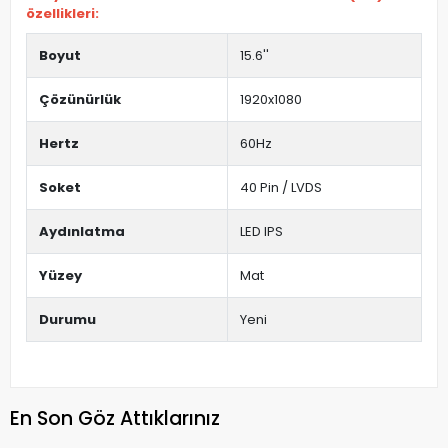
özellikleri:
Boyut
15.6''
Çözünürlük
1920x1080
Hertz
60Hz
Soket
40 Pin / LVDS
Aydınlatma
LED IPS
Yüzey
Mat
Durumu
Yeni
En Son Göz Attıklarınız