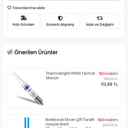
Favorilerime ekle
Hızlı Gönderi
Güvenli Alışveriş
İade ve Değişim
Önerilen Ürünler
Thermalright HY510 Termal
%31 indirim
Macun
165,13 TL
113,88 TL
Notebook Ekran Çift Taraflı
%63 indirim
Uzayan Bant
227,76 TL