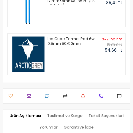
171mmX8mmX0.3mm (1 Set
85,41 TL
- 2 Adet)
Ice Cube Termal Pad 6w
%72 indirim
0.5mm 50x50mm
198,38 TL
54,66 TL
Ürün Açıklaması
Teslimat ve Kargo
Taksit Seçenekleri
Yorumlar
Garanti ve İade