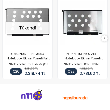
Tükendi
KD160N06-30NI-A004
NE156FHM-NXA V18.0
Notebook Ekran Paneli Full
Notebook Ekran Paneli
HD
144Hz
Stok Kodu: 6DJHYNMQCS
Stok Kodu: LUCNLF83NF
3.131,70 TL
4.115,62 TL
%26
%32
2.319,74 TL
2.781,52 TL