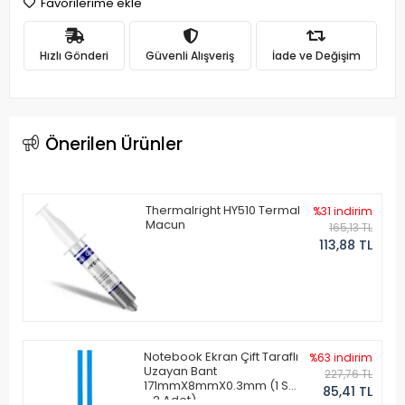
Favorilerime ekle
Hızlı Gönderi
Güvenli Alışveriş
İade ve Değişim
Önerilen Ürünler
Thermalright HY510 Termal
%31 indirim
Macun
165,13 TL
113,88 TL
Notebook Ekran Çift Taraflı
%63 indirim
Uzayan Bant
227,76 TL
171mmX8mmX0.3mm (1 Set
85,41 TL
- 2 Adet)