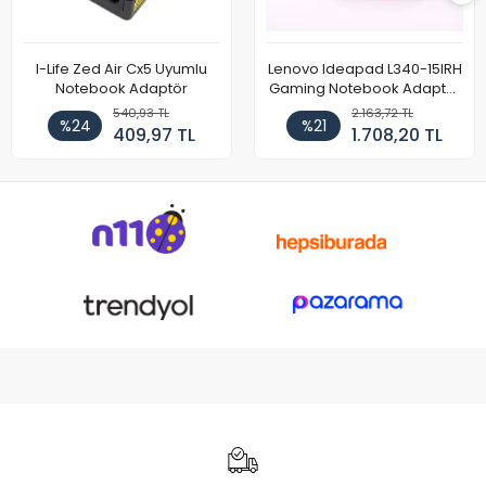
I-Life Zed Air Cx5 Uyumlu
Lenovo Ideapad L340-15IRH
Notebook Adaptör
Gaming Notebook Adaptör
Cihazı Şarj Aleti (150W)
540,93 TL
2.163,72 TL
%24
%21
409,97 TL
1.708,20 TL