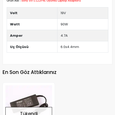
Ürün Adı :
Sony SVT1122F4E Uyumlu Laptop Adaptörü
Volt
19V
Watt
90W
Amper
4.7A
Uç Ölçüsü
6.0x4.4mm
En Son Göz Attıklarınız
Tükendi