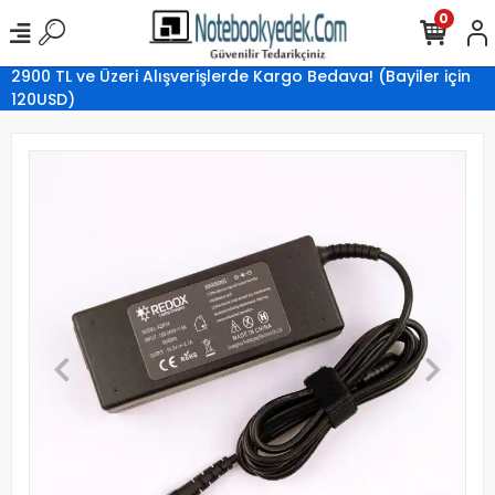
0
2900 TL ve Üzeri Alışverişlerde Kargo Bedava! (Bayiler için
120USD)