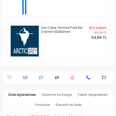
Ice Cube Termal Pad 6w
%72 indirim
0.5mm 50x50mm
198,38 TL
54,66 TL
Ürün Açıklaması
Teslimat ve Kargo
Taksit Seçenekleri
Yorumlar
Garanti ve İade