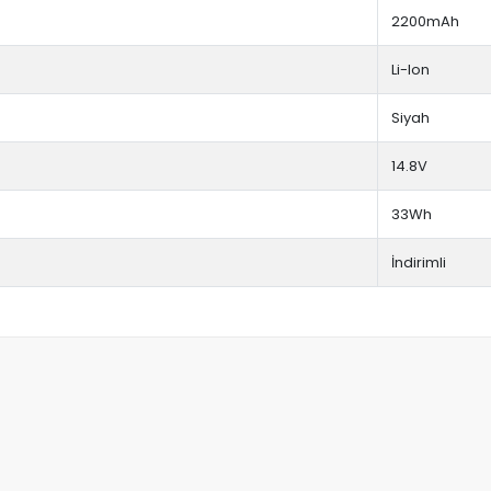
2200mAh
Li-Ion
Siyah
14.8V
33Wh
İndirimli