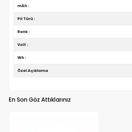
mAh :
Pil Türü :
Renk :
Volt :
Wh :
Özel Açıklama
En Son Göz Attıklarınız
Stokta Yok