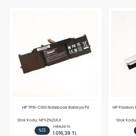
HP TPN-C100 Notebook Batarya Pil
HP Pavilion 
Stok Kodu: NPXZNZLRJI
Stok Kod
1.164,22 TL
%13
1.016,38 TL