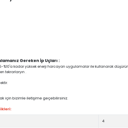
lamanız Gereken İp Uçları :
yi %5-%10'a kadar yüksek enerji harcayan uygulamalar ile kullanarak düşürü
n tekrarlaryın .
ktir.
 için bizimle iletişime geçebilirsiniz.
kleri:
4