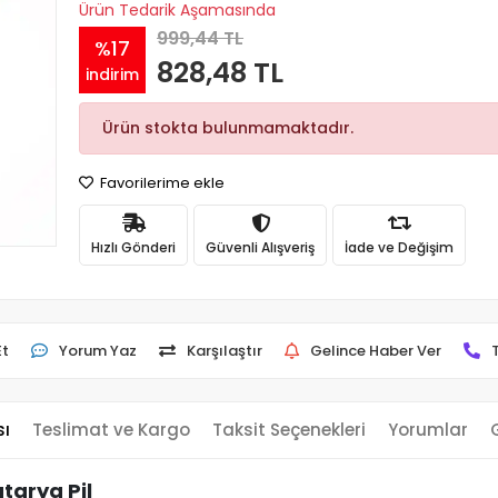
Ürün Tedarik Aşamasında
999,44 TL
%17
828,48 TL
indirim
Ürün stokta bulunmamaktadır.
Favorilerime ekle
Hızlı Gönderi
Güvenli Alışveriş
İade ve Değişim
Et
Yorum Yaz
Karşılaştır
Gelince Haber Ver
sı
Teslimat ve Kargo
Taksit Seçenekleri
Yorumlar
tarya Pil