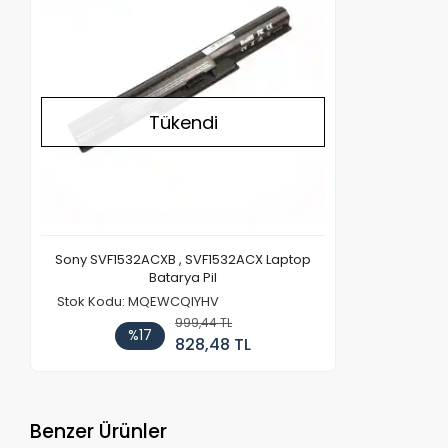
Tükendi
Sony SVF1532ACXB , SVF1532ACX Laptop
Batarya Pil
Stok Kodu: MQEWCQIYHV
999,44 TL
%17
828,48 TL
Benzer Ürünler