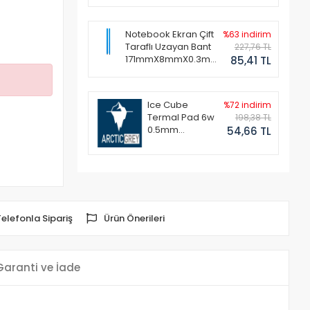
Notebook Ekran Çift
%63 indirim
Taraflı Uzayan Bant
227,76 TL
171mmX8mmX0.3mm
85,41 TL
(1 Set - 2 Adet)
Ice Cube
%72 indirim
Termal Pad 6w
198,38 TL
0.5mm
54,66 TL
50x50mm
Telefonla Sipariş
Ürün Önerileri
Garanti ve İade