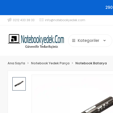
290
0212 433 38 33
info@notebookyedek.com
Kategoriler
Ana Sayfa
Notebook Yedek Parça
Notebook Batarya