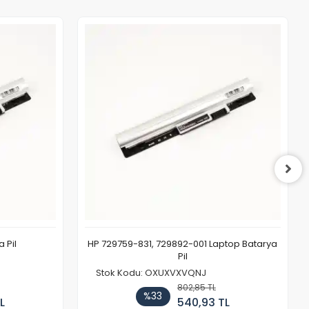
 Pil
HP 729759-831, 729892-001 Laptop Batarya
Pil
Stok Kodu: OXUXVXVQNJ
802,85 TL
%33
L
540,93 TL