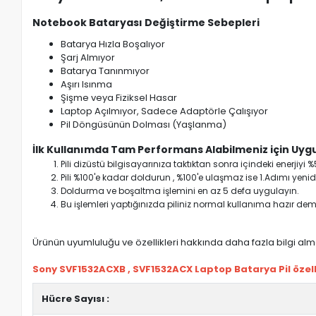
Notebook Bataryası Değiştirme Sebepleri
Batarya Hızla Boşalıyor
Şarj Almıyor
Batarya Tanınmıyor
Aşırı Isınma
Şişme veya Fiziksel Hasar
Laptop Açılmıyor, Sadece Adaptörle Çalışıyor
Pil Döngüsünün Dolması (Yaşlanma)
İlk Kullanımda Tam Performans Alabilmeniz için Uygu
Pili dizüstü bilgisayarınıza taktıktan sonra içindeki enerji
Pili %100'e kadar doldurun , %100'e ulaşmaz ise 1.Adımı yenide
Doldurma ve boşaltma işlemini en az 5 defa uygulayın.
Bu işlemleri yaptığınızda piliniz normal kullanıma hazır deme
Ürünün uyumluluğu ve özellikleri hakkında daha fazla bilgi almak
Sony SVF1532ACXB , SVF1532ACX Laptop Batarya Pil özelli
Hücre Sayısı :