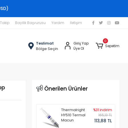
USD)
 Takip
Bayilik Başvurusu
Yardım
İletişim
0
Teslimat
Giriş Yap
Sepetim
Bölge Seçin
Üye Ol
op
Önerilen Ürünler
Thermalright
%31 indirim
HY510 Termal
165,13 TL
Macun
113,88 TL