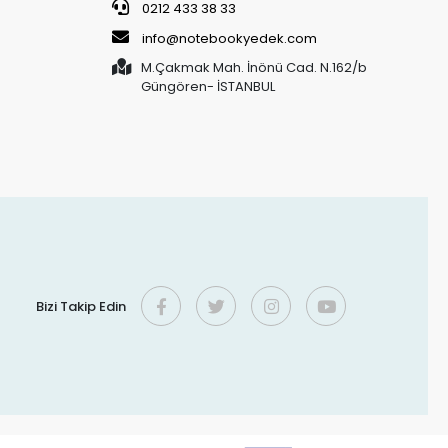
0212 433 38 33
info@notebookyedek.com
M.Çakmak Mah. İnönü Cad. N.162/b
Güngören- İSTANBUL
Bizi Takip Edin