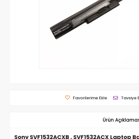
Favorilerime Ekle
Tavsiye 
Ürün Açıklama
Sony SVF1532ACXB , SVF1532ACX Laptop Ba