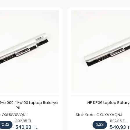
11-e 000, 11-e100 Laptop Batarya
HP KP06 Laptop Batarya
Pil
u: OXUXVXVQNJ
Stok Kodu: OXUXVXVQNJ
802,85 TL
802,85 TL
%33
%33
540,93 TL
540,93 T