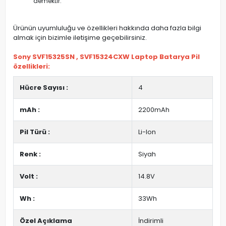
demektir.
Ürünün uyumluluğu ve özellikleri hakkında daha fazla bilgi
almak için bizimle iletişime geçebilirsiniz.
Sony SVF15325SN , SVF15324CXW Laptop Batarya Pil
özellikleri:
Hücre Sayısı :
4
mAh :
2200mAh
Pil Türü :
Li-Ion
Renk :
Siyah
Volt :
14.8V
Wh :
33Wh
Özel Açıklama
İndirimli