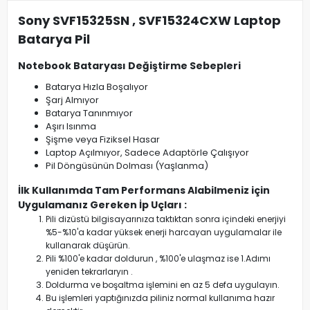
Sony SVF15325SN , SVF15324CXW Laptop
Batarya Pil
Notebook Bataryası Değiştirme Sebepleri
Batarya Hızla Boşalıyor
Şarj Almıyor
Batarya Tanınmıyor
Aşırı Isınma
Şişme veya Fiziksel Hasar
Laptop Açılmıyor, Sadece Adaptörle Çalışıyor
Pil Döngüsünün Dolması (Yaşlanma)
İlk Kullanımda Tam Performans Alabilmeniz için
Uygulamanız Gereken İp Uçları :
Pili dizüstü bilgisayarınıza taktıktan sonra içindeki enerjiyi
%5-%10'a kadar yüksek enerji harcayan uygulamalar ile
kullanarak düşürün.
Pili %100'e kadar doldurun , %100'e ulaşmaz ise 1.Adımı
yeniden tekrarlaryın .
Doldurma ve boşaltma işlemini en az 5 defa uygulayın.
Bu işlemleri yaptığınızda piliniz normal kullanıma hazır