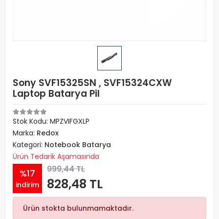
Sony SVF15325SN , SVF15324CXW
Laptop Batarya Pil
Stok Kodu: MPZVIFGXLP
Marka:
Redox
Kategori:
Notebook Batarya
Ürün Tedarik Aşamasında
999,44 TL
%17
828,48 TL
indirim
Ürün stokta bulunmamaktadır.