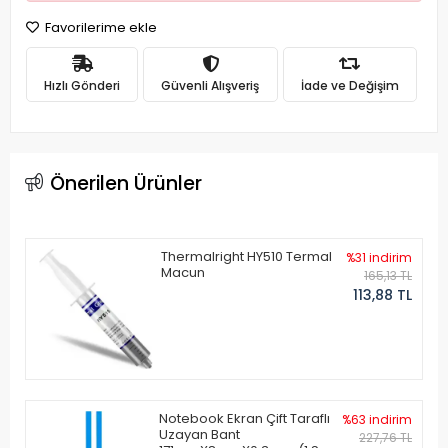
Favorilerime ekle
Hızlı Gönderi
Güvenli Alışveriş
İade ve Değişim
Önerilen Ürünler
Thermalright HY510 Termal
%31 indirim
Macun
165,13 TL
113,88 TL
Notebook Ekran Çift Taraflı
%63 indirim
Uzayan Bant
227,76 TL