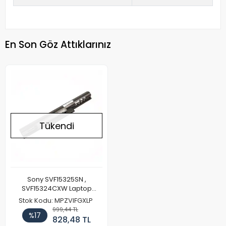
En Son Göz Attıklarınız
Tükendi
Sony SVF15325SN ,
SVF15324CXW Laptop
Batarya Pil
Stok Kodu: MPZVIFGXLP
999,44 TL
%17
828,48 TL