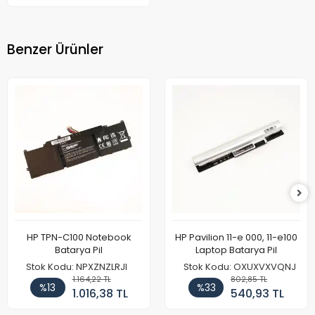
Benzer Ürünler
HP TPN-C100 Notebook
HP Pavilion 11-e 000, 11-e100
Batarya Pil
Laptop Batarya Pil
Stok Kodu: NPXZNZLRJI
Stok Kodu: OXUXVXVQNJ
1.164,22 TL
802,85 TL
%13
%33
1.016,38 TL
540,93 TL