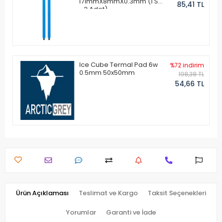
171mmX8mmX0.3mm (1 Set
85,41 TL
- 2 Adet)
Ice Cube Termal Pad 6w
%72 indirim
0.5mm 50x50mm
198,38 TL
54,66 TL
Ürün Açıklaması
Teslimat ve Kargo
Taksit Seçenekleri
Yorumlar
Garanti ve İade