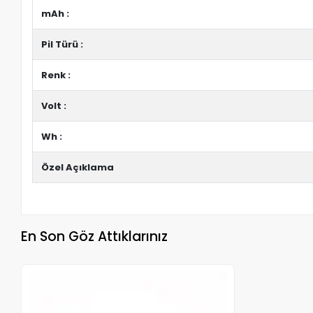
mAh :
Pil Türü :
Renk :
Volt :
Wh :
Özel Açıklama
En Son Göz Attıklarınız
Stokta Yok