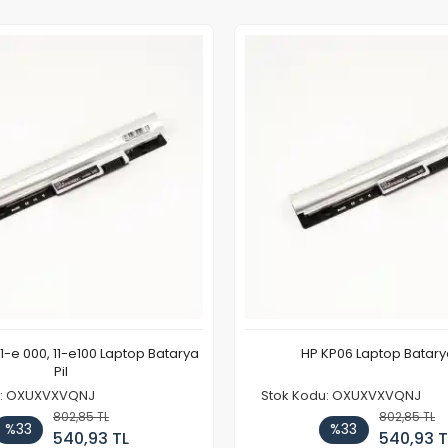
11-e 000, 11-e100 Laptop Batarya
HP KP06 Laptop Batarya
Pil
u: OXUXVXVQNJ
Stok Kodu: OXUXVXVQNJ
802,85 TL
802,85 TL
%33
%33
540,93 TL
540,93 T