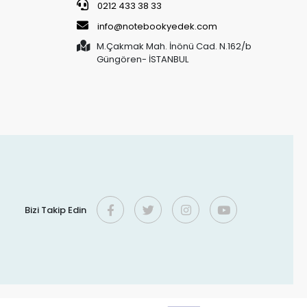
0212 433 38 33
info@notebookyedek.com
M.Çakmak Mah. İnönü Cad. N.162/b
Güngören- İSTANBUL
Bizi Takip Edin