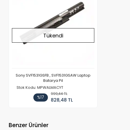
Tükendi
Sony SVF1531GSFB , SVF1531GSAW Laptop
Batarya Pil
Stok Kodu: MPWALMACYT
999,44 TL
%17
828,48 TL
Benzer Ürünler