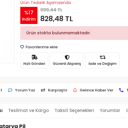
Ürün Tedarik Aşamasında
999,44 TL
%17
828,48 TL
indirim
Ürün stokta bulunmamaktadır.
Favorilerime ekle
Hızlı Gönderi
Güvenli Alışveriş
İade ve Değişim
Et
Yorum Yaz
Karşılaştır
Gelince Haber Ver
sı
Teslimat ve Kargo
Taksit Seçenekleri
Yorumlar
tarya Pil