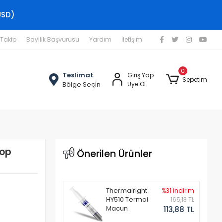
USD)
 Takip
Bayilik Başvurusu
Yardım
İletişim
0
Teslimat
Giriş Yap
Sepetim
Bölge Seçin
Üye Ol
top
Önerilen Ürünler
Thermalright
%31 indirim
HY510 Termal
165,13 TL
Macun
113,88 TL