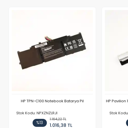
HP TPN-C100 Notebook Batarya Pil
HP Pavilion 
Stok Kodu: NPXZNZLRJI
Stok Kod
1.164,22 TL
%13
1.016,38 TL