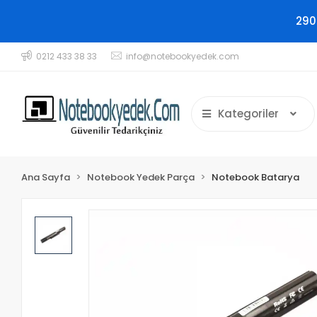
290
0212 433 38 33
info@notebookyedek.com
Kategoriler
Ana Sayfa
Notebook Yedek Parça
Notebook Batarya