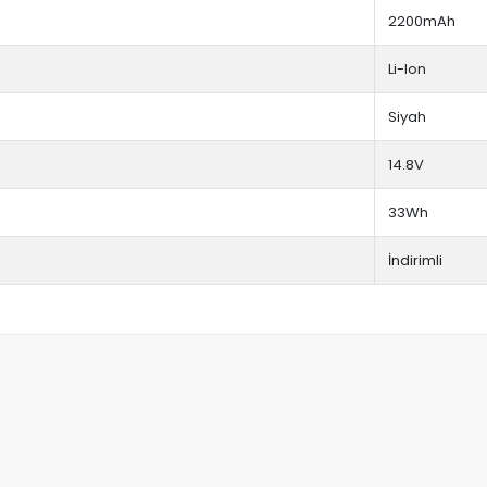
2200mAh
Li-Ion
Siyah
14.8V
33Wh
İndirimli