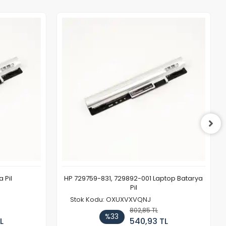
 Pil
HP 729759-831, 729892-001 Laptop Batarya
Pil
Stok Kodu: OXUXVXVQNJ
802,85 TL
%33
L
540,93 TL