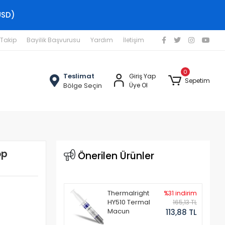
USD)
 Takip
Bayilik Başvurusu
Yardım
İletişim
0
Teslimat
Giriş Yap
Sepetim
Bölge Seçin
Üye Ol
op
Önerilen Ürünler
Thermalright
%31 indirim
HY510 Termal
165,13 TL
Macun
113,88 TL