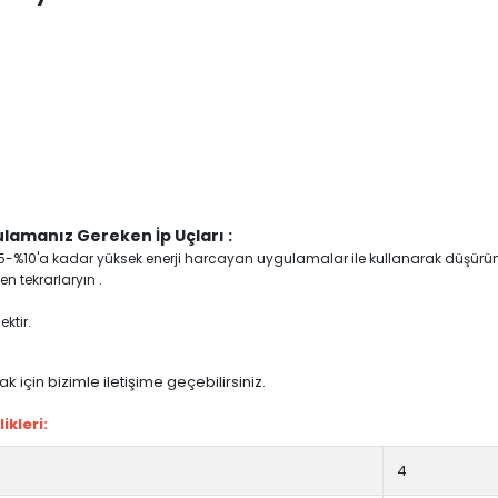
lamanız Gereken İp Uçları :
yi %5-%10'a kadar yüksek enerji harcayan uygulamalar ile kullanarak düşürü
n tekrarlaryın .
ktir.
 için bizimle iletişime geçebilirsiniz.
ikleri:
4