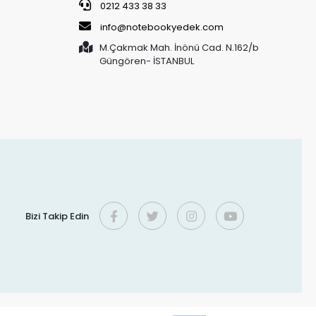
0212 433 38 33
info@notebookyedek.com
M.Çakmak Mah. İnönü Cad. N.162/b
Güngören- İSTANBUL
Bizi Takip Edin