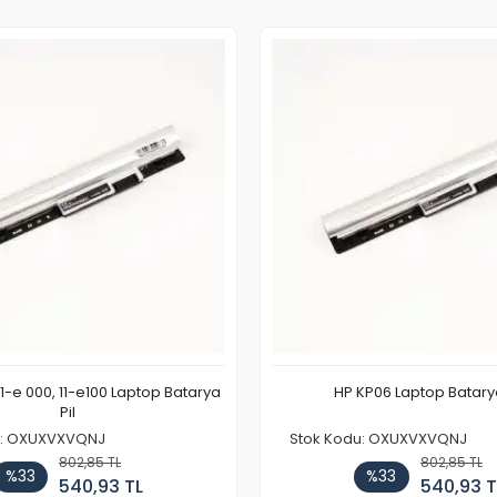
11-e 000, 11-e100 Laptop Batarya
HP KP06 Laptop Batarya
Pil
u: OXUXVXVQNJ
Stok Kodu: OXUXVXVQNJ
802,85 TL
802,85 TL
%33
%33
540,93 TL
540,93 T