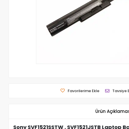
Favorilerime Ekle
Tavsiye 
Ürün Açıklama
Sony SVF1521SSTW , SVF1521JSTB Laptop Ba