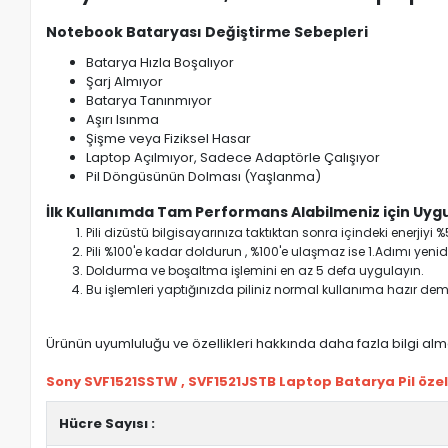
Notebook Bataryası Değiştirme Sebepleri
Batarya Hızla Boşalıyor
Şarj Almıyor
Batarya Tanınmıyor
Aşırı Isınma
Şişme veya Fiziksel Hasar
Laptop Açılmıyor, Sadece Adaptörle Çalışıyor
Pil Döngüsünün Dolması (Yaşlanma)
İlk Kullanımda Tam Performans Alabilmeniz için Uygu
Pili dizüstü bilgisayarınıza taktıktan sonra içindeki enerji
Pili %100'e kadar doldurun , %100'e ulaşmaz ise 1.Adımı yenide
Doldurma ve boşaltma işlemini en az 5 defa uygulayın.
Bu işlemleri yaptığınızda piliniz normal kullanıma hazır deme
Ürünün uyumluluğu ve özellikleri hakkında daha fazla bilgi almak
Sony SVF1521SSTW , SVF1521JSTB Laptop Batarya Pil özell
Hücre Sayısı :