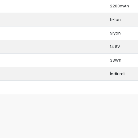
2200mAh
Li-Ion
Siyah
14.8V
33Wh
İndirimli