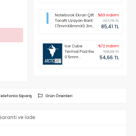
Notebook Ekran Çift
%63 indirim
Taraflı Uzayan Bant
227,76 TL
171mmX8mmX0.3mm
85,41 TL
(1 Set - 2 Adet)
Ice Cube
%72 indirim
Termal Pad 6w
198,38 TL
0.5mm
54,66 TL
50x50mm
Telefonla Sipariş
Ürün Önerileri
Garanti ve İade