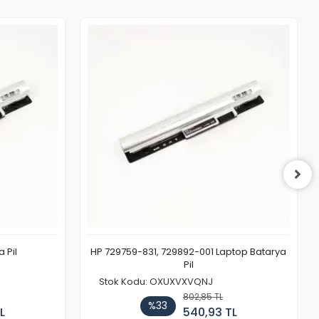
 Pil
HP 729759-831, 729892-001 Laptop Batarya
Pil
Stok Kodu: OXUXVXVQNJ
802,85 TL
%33
L
540,93 TL