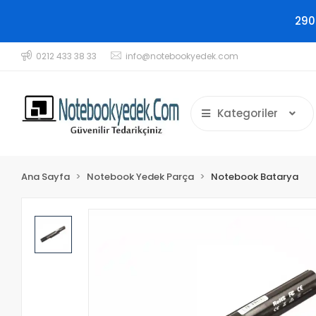
290
0212 433 38 33
info@notebookyedek.com
Kategoriler
Ana Sayfa
Notebook Yedek Parça
Notebook Batarya