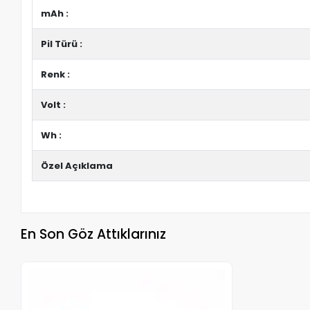
mAh :
Pil Türü :
Renk :
Volt :
Wh :
Özel Açıklama
En Son Göz Attıklarınız
Stokta Yok