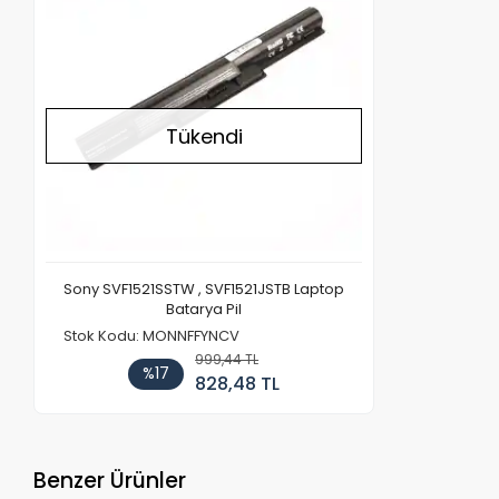
Tükendi
Sony SVF1521SSTW , SVF1521JSTB Laptop
Batarya Pil
Stok Kodu: MONNFFYNCV
999,44 TL
%17
828,48 TL
Benzer Ürünler