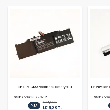
HP TPN-C100 Notebook Batarya Pil
HP Pavilion 
Stok Kodu: NPXZNZLRJI
Stok Kod
1.164,22 TL
%13
1.016,38 TL