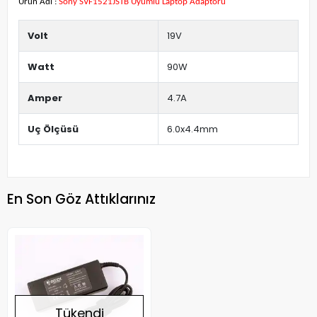
Ürün Adı :
Sony SVF1521JSTB Uyumlu Laptop Adaptörü
Volt
19V
Watt
90W
Amper
4.7A
Uç Ölçüsü
6.0x4.4mm
En Son Göz Attıklarınız
Tükendi