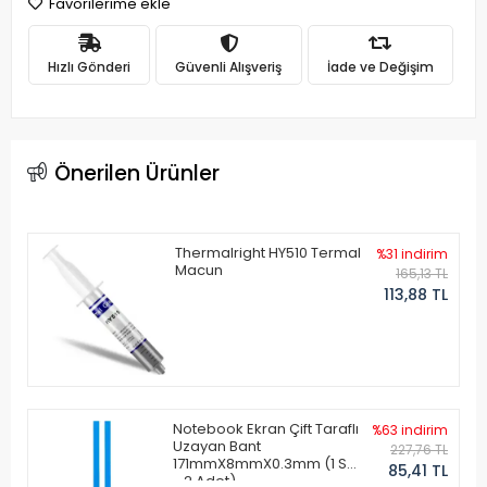
Favorilerime ekle
Hızlı Gönderi
Güvenli Alışveriş
İade ve Değişim
Önerilen Ürünler
Thermalright HY510 Termal
%31 indirim
Macun
165,13 TL
113,88 TL
Notebook Ekran Çift Taraflı
%63 indirim
Uzayan Bant
227,76 TL
171mmX8mmX0.3mm (1 Set
85,41 TL
- 2 Adet)