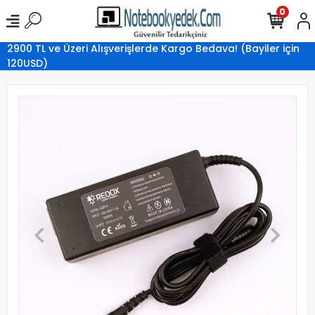
0
2900 TL ve Üzeri Alışverişlerde Kargo Bedava! (Bayiler için
120USD)