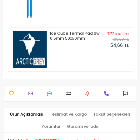
Ice Cube Termal Pad 6w
%72 indirim
0.5mm 50x50mm
198,38 TL
54,66 TL
Ürün Açıklaması
Teslimat ve Kargo
Taksit Seçenekleri
Yorumlar
Garanti ve İade