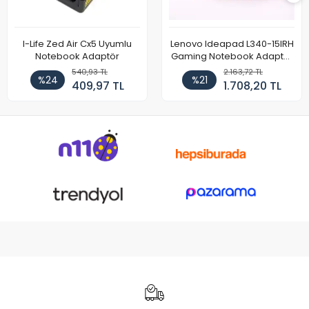
I-Life Zed Air Cx5 Uyumlu
Lenovo Ideapad L340-15IRH
Notebook Adaptör
Gaming Notebook Adaptör
Cihazı Şarj Aleti (150W)
540,93 TL
2.163,72 TL
%24
%21
409,97 TL
1.708,20 TL