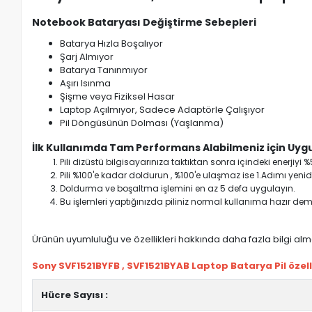
Notebook Bataryası Değiştirme Sebepleri
Batarya Hızla Boşalıyor
Şarj Almıyor
Batarya Tanınmıyor
Aşırı Isınma
Şişme veya Fiziksel Hasar
Laptop Açılmıyor, Sadece Adaptörle Çalışıyor
Pil Döngüsünün Dolması (Yaşlanma)
İlk Kullanımda Tam Performans Alabilmeniz için Uygu
Pili dizüstü bilgisayarınıza taktıktan sonra içindeki enerji
Pili %100'e kadar doldurun , %100'e ulaşmaz ise 1.Adımı yenide
Doldurma ve boşaltma işlemini en az 5 defa uygulayın.
Bu işlemleri yaptığınızda piliniz normal kullanıma hazır deme
Ürünün uyumluluğu ve özellikleri hakkında daha fazla bilgi almak
Sony SVF1521BYFB , SVF1521BYAB Laptop Batarya Pil özelli
Hücre Sayısı :