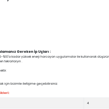
lamanız Gereken İp Uçları :
yi %5-%10'a kadar yüksek enerji harcayan uygulamalar ile kullanarak düşürü
n tekrarlaryın .
ktir.
 için bizimle iletişime geçebilirsiniz.
kleri:
4