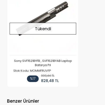
Tükendi
Sony SVF1521BYFB , SVF1521BYAB Laptop
Batarya Pil
Stok Kodu: MOMMFRUVFP
999,44 TL
%17
828,48 TL
Benzer Ürünler