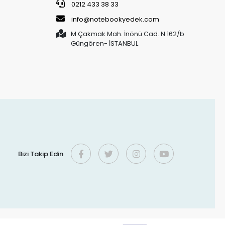
0212 433 38 33
info@notebookyedek.com
M.Çakmak Mah. İnönü Cad. N.162/b
Güngören- İSTANBUL
Bizi Takip Edin