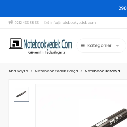
290
0212 433 38 33
info@notebookyedek.com
Kategoriler
Ana Sayfa
Notebook Yedek Parça
Notebook Batarya