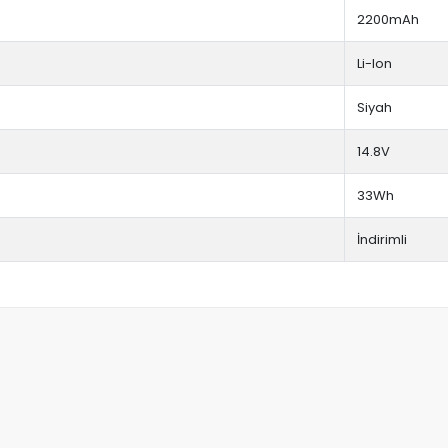
2200mAh
Li-Ion
Siyah
14.8V
33Wh
İndirimli