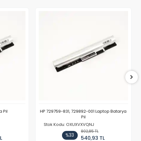
 Pil
HP 729759-831, 729892-001 Laptop Batarya
Pil
Stok Kodu: OXUXVXVQNJ
802,85 TL
%33
L
540,93 TL