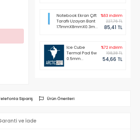
Notebook Ekran Çift
%63 indirim
Taraflı Uzayan Bant
227,76 TL
171mmX8mmX0.3mm
85,41 TL
(1 Set - 2 Adet)
Ice Cube
%72 indirim
Termal Pad 6w
198,38 TL
0.5mm
54,66 TL
50x50mm
Telefonla Sipariş
Ürün Önerileri
Garanti ve İade