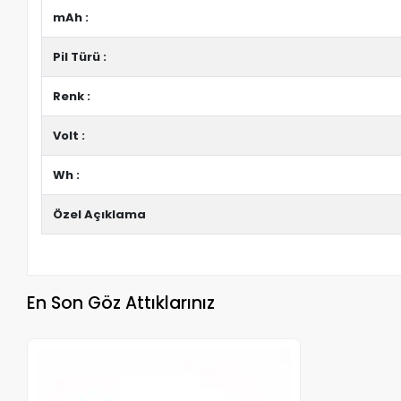
mAh :
Pil Türü :
Renk :
Volt :
Wh :
Özel Açıklama
En Son Göz Attıklarınız
Stokta Yok