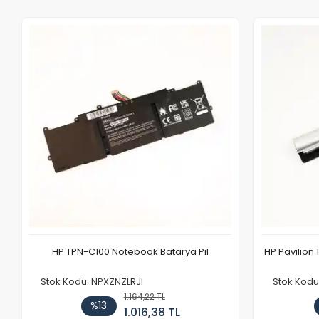
HP TPN-C100 Notebook Batarya Pil
HP Pavilion 
Stok Kodu: NPXZNZLRJI
Stok Kod
1.164,22 TL
%13
1.016,38 TL