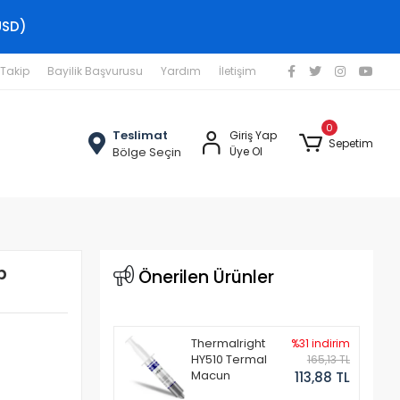
USD)
 Takip
Bayilik Başvurusu
Yardım
İletişim
0
Teslimat
Giriş Yap
Sepetim
Bölge Seçin
Üye Ol
p
Önerilen Ürünler
Thermalright
%31 indirim
HY510 Termal
165,13 TL
Macun
113,88 TL