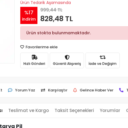
Ürün Tedarik Aşamasında
999,44 TL
%17
828,48 TL
indirim
Ürün stokta bulunmamaktadır.
Favorilerime ekle
Hızlı Gönderi
Güvenli Alışveriş
İade ve Değişim
Et
Yorum Yaz
Karşılaştır
Gelince Haber Ver
sı
Teslimat ve Kargo
Taksit Seçenekleri
Yorumlar
arya Pil