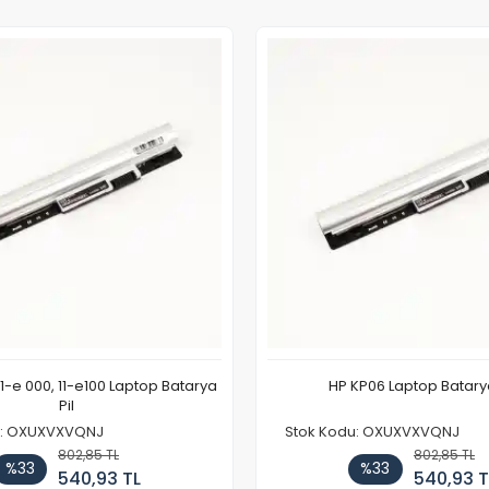
11-e 000, 11-e100 Laptop Batarya
HP KP06 Laptop Batarya
Pil
u: OXUXVXVQNJ
Stok Kodu: OXUXVXVQNJ
802,85 TL
802,85 TL
%33
%33
540,93 TL
540,93 T