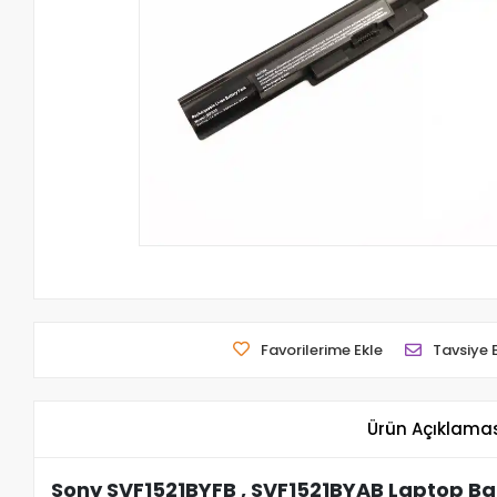
Favorilerime Ekle
Tavsiye 
Ürün Açıklama
Sony SVF1521BYFB , SVF1521BYAB Laptop Bat