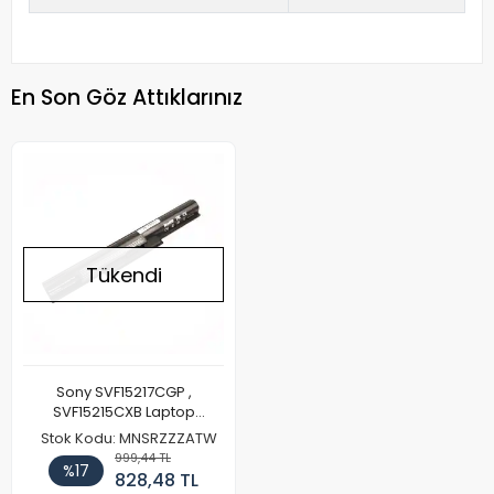
En Son Göz Attıklarınız
Tükendi
Sony SVF15217CGP ,
SVF15215CXB Laptop
Batarya Pil
Stok Kodu: MNSRZZZATW
999,44 TL
%17
828,48 TL