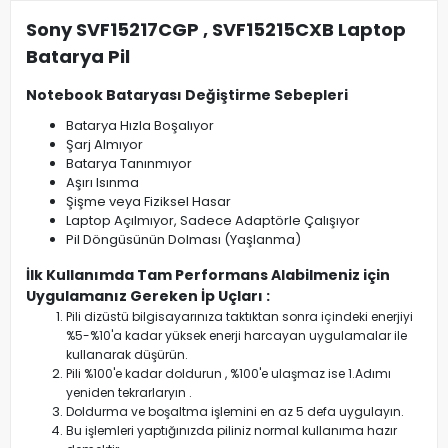
Sony SVF15217CGP , SVF15215CXB Laptop
Batarya Pil
Notebook Bataryası Değiştirme Sebepleri
Batarya Hızla Boşalıyor
Şarj Almıyor
Batarya Tanınmıyor
Aşırı Isınma
Şişme veya Fiziksel Hasar
Laptop Açılmıyor, Sadece Adaptörle Çalışıyor
Pil Döngüsünün Dolması (Yaşlanma)
İlk Kullanımda Tam Performans Alabilmeniz için
Uygulamanız Gereken İp Uçları :
Pili dizüstü bilgisayarınıza taktıktan sonra içindeki enerjiyi
%5-%10'a kadar yüksek enerji harcayan uygulamalar ile
kullanarak düşürün.
Pili %100'e kadar doldurun , %100'e ulaşmaz ise 1.Adımı
yeniden tekrarlaryın .
Doldurma ve boşaltma işlemini en az 5 defa uygulayın.
Bu işlemleri yaptığınızda piliniz normal kullanıma hazır