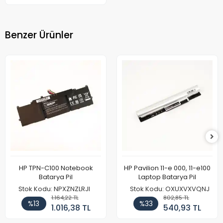
Benzer Ürünler
HP TPN-C100 Notebook
HP Pavilion 11-e 000, 11-e100
Batarya Pil
Laptop Batarya Pil
Stok Kodu: NPXZNZLRJI
Stok Kodu: OXUXVXVQNJ
1.164,22 TL
802,85 TL
%13
%33
1.016,38 TL
540,93 TL