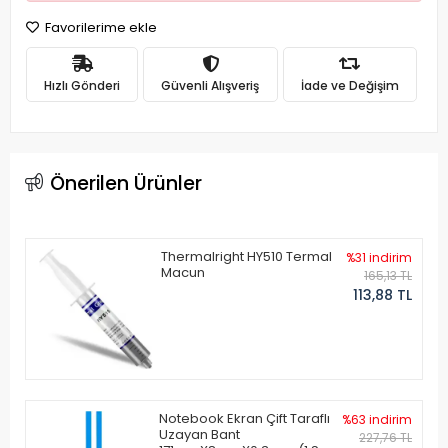
Favorilerime ekle
Hızlı Gönderi
Güvenli Alışveriş
İade ve Değişim
Önerilen Ürünler
Thermalright HY510 Termal
%31 indirim
Macun
165,13 TL
113,88 TL
Notebook Ekran Çift Taraflı
%63 indirim
Uzayan Bant
227,76 TL