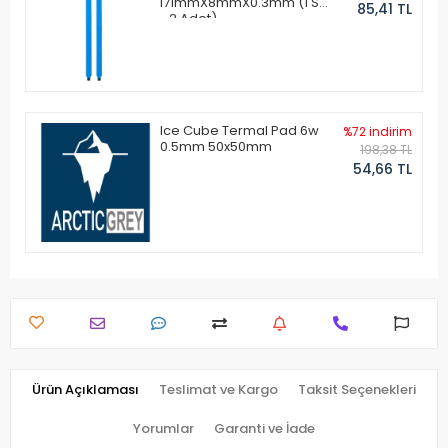
171mmX8mmX0.3mm (1 Set
85,41 TL
- 2 Adet)
Ice Cube Termal Pad 6w
%72 indirim
0.5mm 50x50mm
198,38 TL
54,66 TL
Ürün Açıklaması
Teslimat ve Kargo
Taksit Seçenekleri
Yorumlar
Garanti ve İade