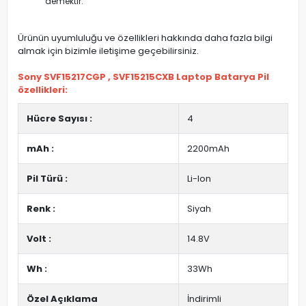
demektir.
Ürünün uyumluluğu ve özellikleri hakkında daha fazla bilgi
almak için bizimle iletişime geçebilirsiniz.
Sony SVF15217CGP , SVF15215CXB Laptop Batarya Pil
özellikleri:
Hücre Sayısı :
4
mAh :
2200mAh
Pil Türü :
Li-Ion
Renk :
Siyah
Volt :
14.8V
Wh :
33Wh
Özel Açıklama
İndirimli