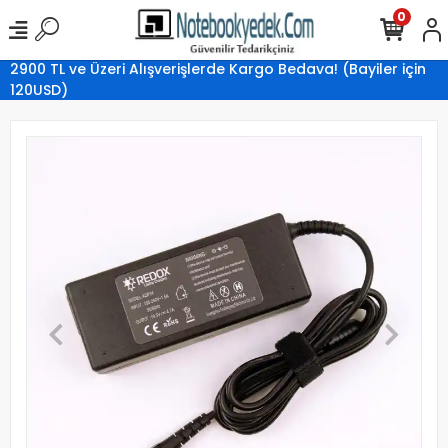
0
2900 TL ve Üzeri Alışverişlerde Kargo Bedava! (Bayiler için
120USD)