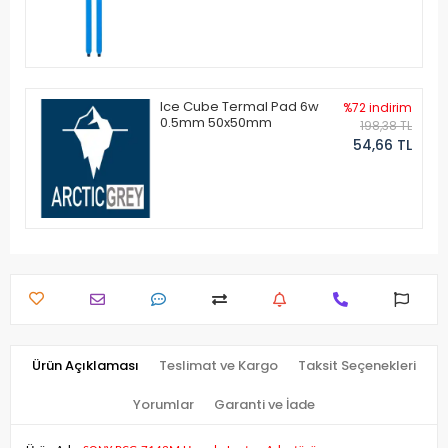
Ice Cube Termal Pad 6w
%72 indirim
0.5mm 50x50mm
198,38 TL
54,66 TL
Ürün Açıklaması
Teslimat ve Kargo
Taksit Seçenekleri
Yorumlar
Garanti ve İade