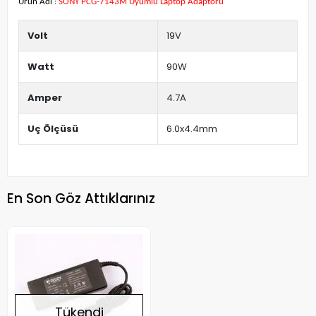
Ürün Adı :
SONY PCG-7143M Uyumlu Laptop Adaptörü
Volt
19V
Watt
90W
Amper
4.7A
Uç Ölçüsü
6.0x4.4mm
En Son Göz Attıklarınız
Tükendi