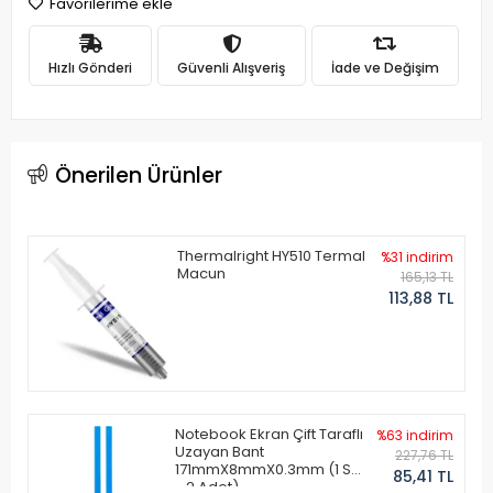
Favorilerime ekle
Hızlı Gönderi
Güvenli Alışveriş
İade ve Değişim
Önerilen Ürünler
Thermalright HY510 Termal
%31 indirim
Macun
165,13 TL
113,88 TL
Notebook Ekran Çift Taraflı
%63 indirim
Uzayan Bant
227,76 TL
171mmX8mmX0.3mm (1 Set
85,41 TL
- 2 Adet)