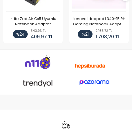
I-Life Zed Air Cx5 Uyumlu
Lenovo Ideapad L340-15IRH
Notebook Adaptör
Gaming Notebook Adaptör
Cihazı Şarj Aleti (150W)
540,93 TL
2.163,72 TL
%24
%21
409,97 TL
1.708,20 TL