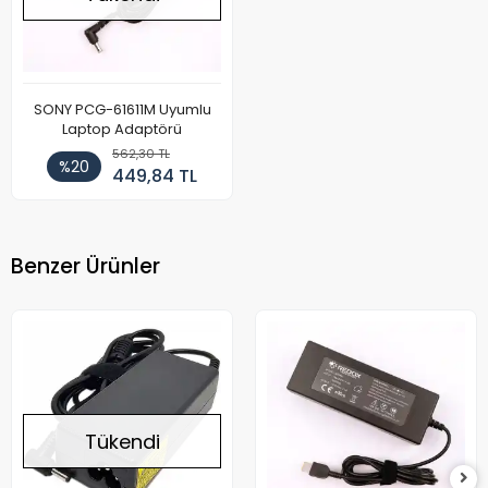
SONY PCG-61611M Uyumlu
Laptop Adaptörü
562,30 TL
%20
449,84 TL
Benzer Ürünler
Tükendi