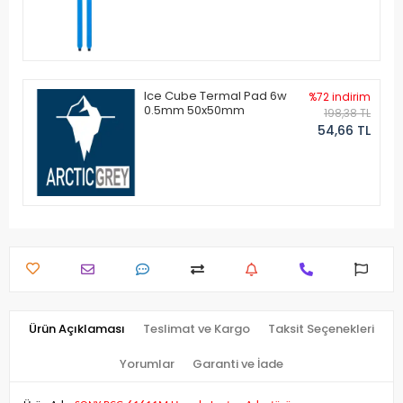
Ice Cube Termal Pad 6w
%72 indirim
0.5mm 50x50mm
198,38 TL
54,66 TL
Ürün Açıklaması
Teslimat ve Kargo
Taksit Seçenekleri
Yorumlar
Garanti ve İade