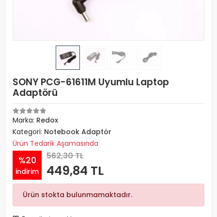
SONY PCG-61611M Uyumlu Laptop
Adaptörü
Marka:
Redox
Kategori:
Notebook Adaptör
Ürün Tedarik Aşamasında
562,30 TL
%20
449,84 TL
indirim
Ürün stokta bulunmamaktadır.