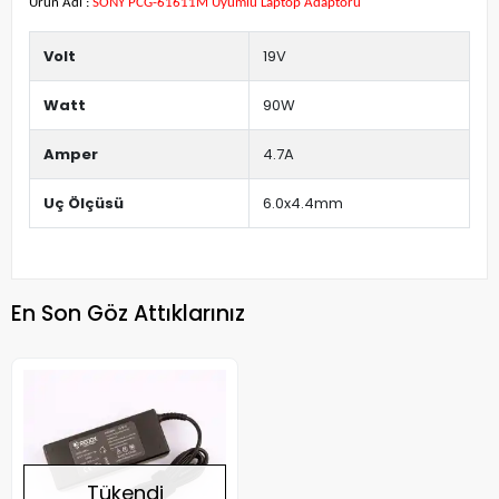
Ürün Adı :
SONY PCG-61611M Uyumlu Laptop Adaptörü
Volt
19V
Watt
90W
Amper
4.7A
Uç Ölçüsü
6.0x4.4mm
En Son Göz Attıklarınız
Tükendi