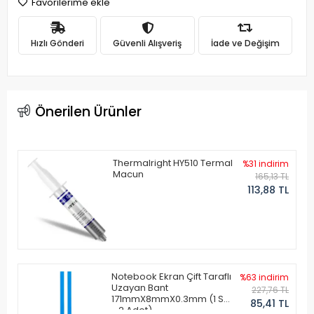
Favorilerime ekle
Hızlı Gönderi
Güvenli Alışveriş
İade ve Değişim
Önerilen Ürünler
Thermalright HY510 Termal
%31 indirim
Macun
165,13 TL
113,88 TL
Notebook Ekran Çift Taraflı
%63 indirim
Uzayan Bant
227,76 TL
171mmX8mmX0.3mm (1 Set
85,41 TL
- 2 Adet)