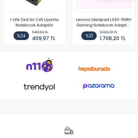
I-Life Zed Air Cx5 Uyumlu
Lenovo Ideapad L340-15IRH
Notebook Adaptör
Gaming Notebook Adaptör
Cihazı Şarj Aleti (150W)
540,93 TL
2.163,72 TL
%24
%21
409,97 TL
1.708,20 TL