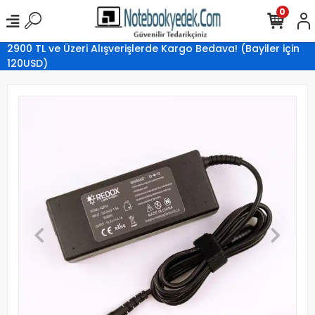
0
2900 TL ve Üzeri Alışverişlerde Kargo Bedava! (Bayiler için
120USD)