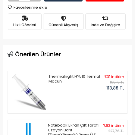
Favorilerime ekle
Hızlı Gönderi
Güvenli Alışveriş
İade ve Değişim
Önerilen Ürünler
Thermalright HY510 Termal
%31 indirim
Macun
165,13 TL
113,88 TL
Notebook Ekran Çift Taraflı
%63 indirim
Uzayan Bant
227,76 TL
171mmX8mmX0.3mm (1 Set