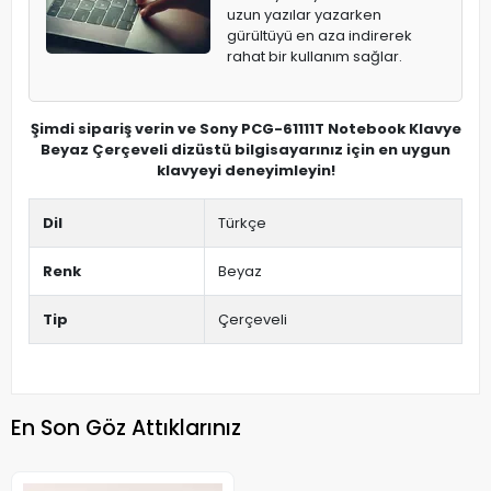
uzun yazılar yazarken
gürültüyü en aza indirerek
rahat bir kullanım sağlar.
Şimdi sipariş verin ve Sony PCG-61111T Notebook Klavye
Beyaz Çerçeveli dizüstü bilgisayarınız için en uygun
klavyeyi deneyimleyin!
Dil
Türkçe
Renk
Beyaz
Tip
Çerçeveli
En Son Göz Attıklarınız