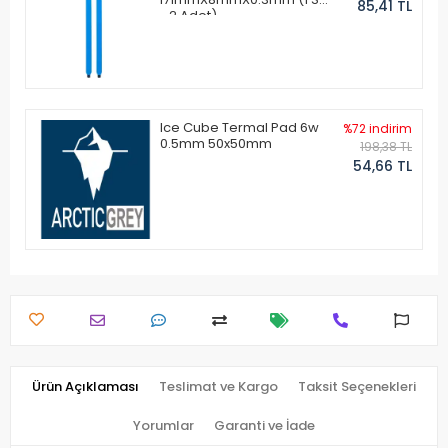
85,41 TL
- 2 Adet)
Ice Cube Termal Pad 6w
%72 indirim
0.5mm 50x50mm
198,38 TL
54,66 TL
Ürün Açıklaması
Teslimat ve Kargo
Taksit Seçenekleri
Yorumlar
Garanti ve İade