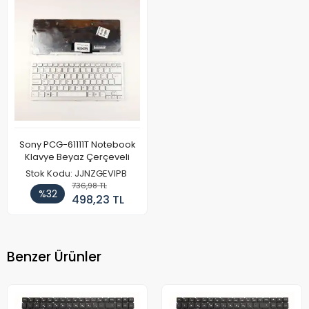
Sony PCG-61111T Notebook
Klavye Beyaz Çerçeveli
Stok Kodu: JJNZGEVIPB
736,98 TL
%32
498,23 TL
Benzer Ürünler