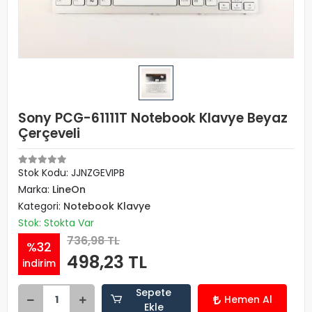
Sony PCG-61111T Notebook Klavye Beyaz
Çerçeveli
Stok Kodu: JJNZGEVIPB
Marka:
LineOn
Kategori:
Notebook Klavye
Stok: Stokta Var
736,98 TL
%32
498,23 TL
indirim
Sepete
Hemen Al
Ekle