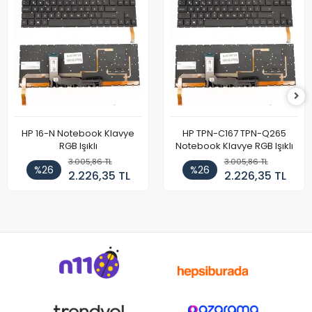
HP 16-N Notebook Klavye
HP TPN-C167 TPN-Q265
RGB Işıklı
Notebook Klavye RGB Işıklı
3.005,86 TL
3.005,86 TL
%26
%26
2.226,35 TL
2.226,35 TL