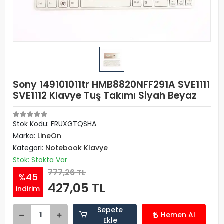
Sony 149101011tr HMB8820NFF291A SVE1111
SVE1112 Klavye Tuş Takımı Siyah Beyaz
Stok Kodu: FRUXGTQSHA
Marka:
LineOn
Kategori:
Notebook Klavye
Stok: Stokta Var
777,26 TL
%45
427,05 TL
indirim
Sepete
Hemen Al
Ekle