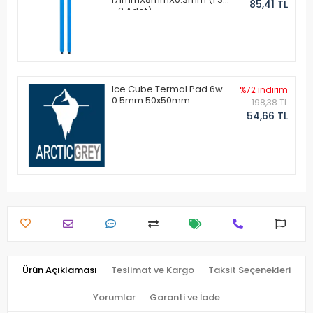
85,41 TL
- 2 Adet)
Ice Cube Termal Pad 6w
%72 indirim
0.5mm 50x50mm
198,38 TL
54,66 TL
Ürün Açıklaması
Teslimat ve Kargo
Taksit Seçenekleri
Yorumlar
Garanti ve İade