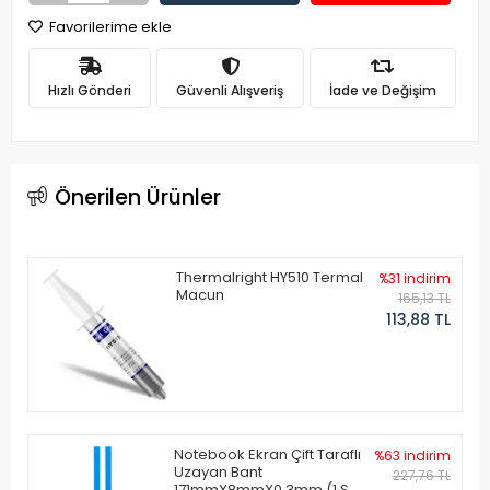
Favorilerime ekle
Hızlı Gönderi
Güvenli Alışveriş
İade ve Değişim
Önerilen Ürünler
Thermalright HY510 Termal
%31 indirim
Macun
165,13 TL
113,88 TL
Notebook Ekran Çift Taraflı
%63 indirim
Uzayan Bant
227,76 TL
171mmX8mmX0.3mm (1 Set