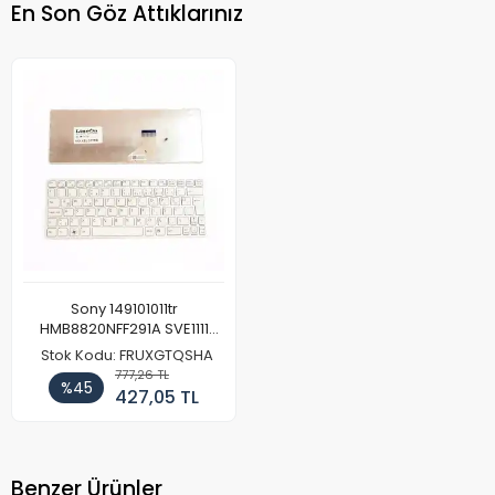
En Son Göz Attıklarınız
Sony 149101011tr
HMB8820NFF291A SVE1111
SVE1112 Klavye Tuş Takımı
Stok Kodu: FRUXGTQSHA
Siyah Beyaz
777,26 TL
%45
427,05 TL
Benzer Ürünler