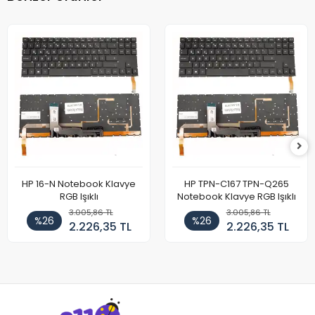
HP 16-N Notebook Klavye
HP TPN-C167 TPN-Q265
RGB Işıklı
Notebook Klavye RGB Işıklı
3.005,86 TL
3.005,86 TL
%26
%26
2.226,35 TL
2.226,35 TL