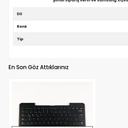
Şimdi sipariş verin ve Samsung XQ500
Dil
Renk
Tip
En Son Göz Attıklarınız
Stokta Yok