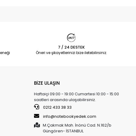
7 / 24 DESTEK
eneği
Öneri ve şikayetlerinizi bize iletebilirsiniz.
BİZE ULAŞIN
Haftaiçi 09:00 - 19:00 Cumartesi 10:00 - 15:00
saatleri arasında ulaşabilirsiniz.
0212 433 38 33
info@notebookyedek.com
M.Çakmak Mah. İnönü Cad. N.162/b
Güngören- İSTANBUL