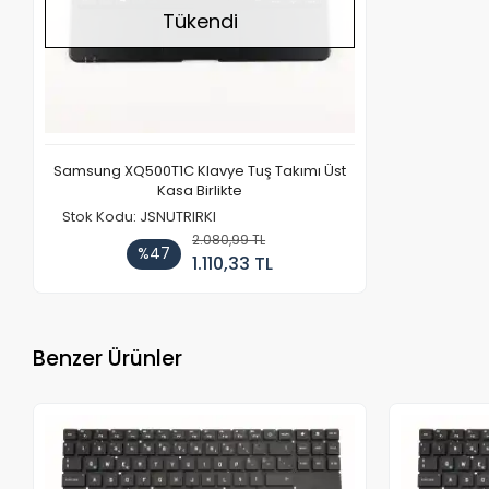
Tükendi
Samsung XQ500T1C Klavye Tuş Takımı Üst
Kasa Birlikte
Stok Kodu: JSNUTRIRKI
2.080,99 TL
%47
1.110,33 TL
Benzer Ürünler