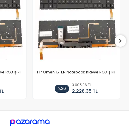
 RGB Işıklı
HP Omen 15-EN Notebook Klavye RGB Işıklı
3.005,86 TL
%26
TL
2.226,35 TL