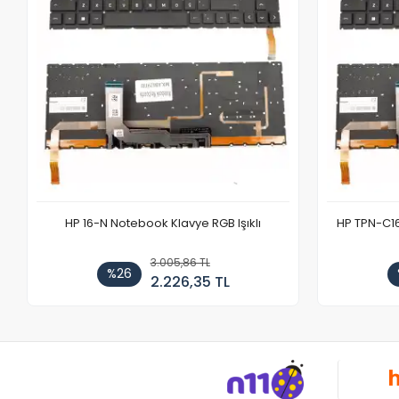
HP 16-N Notebook Klavye RGB Işıklı
HP TPN-C1
3.005,86 TL
%26
2.226,35 TL