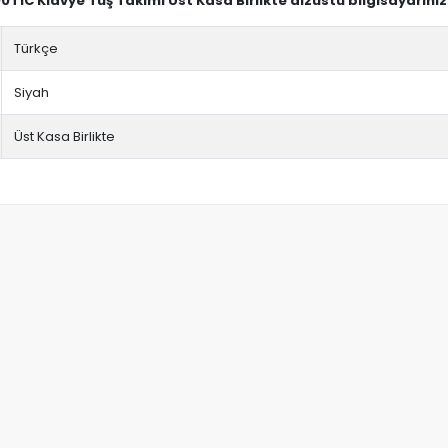
T1C Klavye Tuş Takımı Üst Kasa Birlikte dizüstü bilgisayarınız
Türkçe
Siyah
Üst Kasa Birlikte