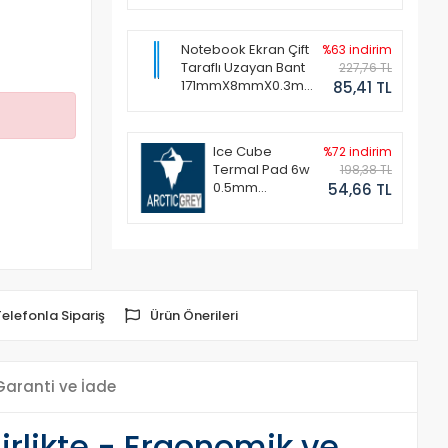
Notebook Ekran Çift
%63 indirim
Taraflı Uzayan Bant
227,76 TL
171mmX8mmX0.3mm
85,41 TL
(1 Set - 2 Adet)
Ice Cube
%72 indirim
Termal Pad 6w
198,38 TL
0.5mm
54,66 TL
50x50mm
Telefonla Sipariş
Ürün Önerileri
Garanti ve İade
rlikte - Ergonomik ve