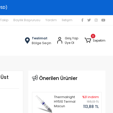
USD)
 Takip
Bayilik Başvurusu
Yardım
İletişim
0
Teslimat
Giriş Yap
Sepetim
Bölge Seçin
Üye Ol
 Üst
Önerilen Ürünler
Thermalright
%31 indirim
HY510 Termal
165,13 TL
Macun
113,88 TL