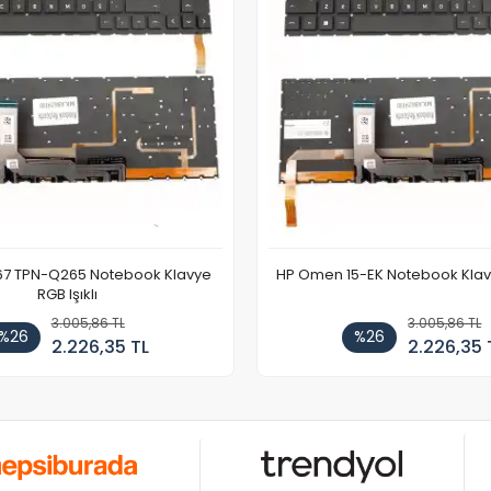
67 TPN-Q265 Notebook Klavye
HP Omen 15-EK Notebook Klavye
RGB Işıklı
3.005,86 TL
3.005,86 TL
%26
%26
2.226,35 TL
2.226,35 