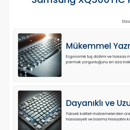
Dizü
Mükemmel Yaz
Ergonomik tuş dizilimi ve hassas me
parmak yorgunluğunu en aza indir
Dayanıklı ve U
Yüksek kaliteli malzemelerden üret
hassasiyeti ve basma hissiyatını k