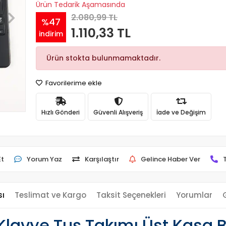
Ürün Tedarik Aşamasında
2.080,99 TL
%47
1.110,33 TL
indirim
Ürün stokta bulunmamaktadır.
Favorilerime ekle
Hızlı Gönderi
Güvenli Alışveriş
İade ve Değişim
Et
Yorum Yaz
Karşılaştır
Gelince Haber Ver
sı
Teslimat ve Kargo
Taksit Seçenekleri
Yorumlar
vye Tuş Takımı Üst Kasa Bi