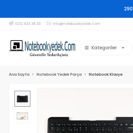
290
0212 433 38 33
info@notebookyedek.com
Kategoriler
Ana Sayfa
Notebook Yedek Parça
Notebook Klavye