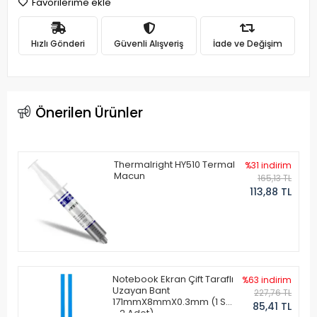
Favorilerime ekle
Hızlı Gönderi
Güvenli Alışveriş
İade ve Değişim
Önerilen Ürünler
Thermalright HY510 Termal
%31 indirim
Macun
165,13 TL
113,88 TL
Notebook Ekran Çift Taraflı
%63 indirim
Uzayan Bant
227,76 TL
171mmX8mmX0.3mm (1 Set
85,41 TL
- 2 Adet)