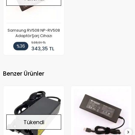
Samsung RV508 NP-RV508
AdaptörŞarj Cihazı
538,91 TL
%36
343,35 TL
Benzer Ürünler
Tükendi