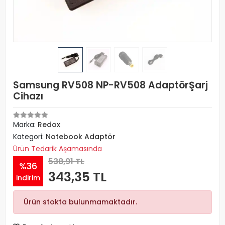
Samsung RV508 NP-RV508 AdaptörŞarj
Cihazı
Marka:
Redox
Kategori:
Notebook Adaptör
Ürün Tedarik Aşamasında
538,91 TL
%36
343,35 TL
indirim
Ürün stokta bulunmamaktadır.