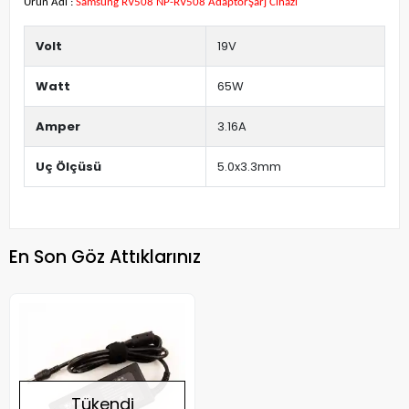
Ürün Adı :
Samsung RV508 NP-RV508 AdaptörŞarj Cihazı
Volt
19V
Watt
65W
Amper
3.16A
Uç Ölçüsü
5.0x3.3mm
En Son Göz Attıklarınız
Tükendi