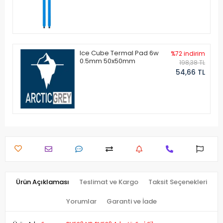
Ice Cube Termal Pad 6w
%72 indirim
0.5mm 50x50mm
198,38 TL
54,66 TL
Ürün Açıklaması
Teslimat ve Kargo
Taksit Seçenekleri
Yorumlar
Garanti ve İade