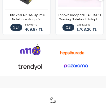
I-Life Zed Air Cx5 Uyumlu
Lenovo Ideapad L340-15IRH
Notebook Adaptör
Gaming Notebook Adaptör
Cihazı Şarj Aleti (150W)
540,93 TL
2.163,72 TL
%24
%21
409,97 TL
1.708,20 TL