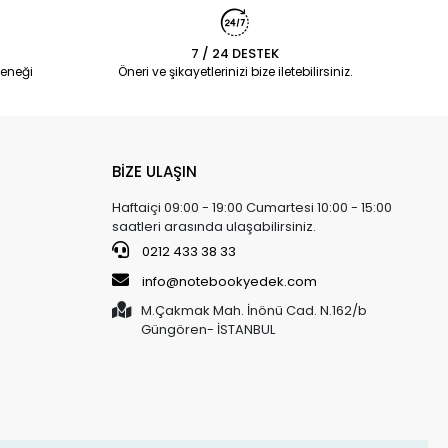
7 / 24 DESTEK
eneği
Öneri ve şikayetlerinizi bize iletebilirsiniz.
BİZE ULAŞIN
Haftaiçi 09:00 - 19:00 Cumartesi 10:00 - 15:00
saatleri arasında ulaşabilirsiniz.
0212 433 38 33
info@notebookyedek.com
M.Çakmak Mah. İnönü Cad. N.162/b
Güngören- İSTANBUL