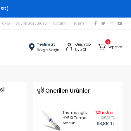
USD)
 Takip
Bayilik Başvurusu
Yardım
İletişim
0
Teslimat
Giriş Yap
Sepetim
Bölge Seçin
Üye Ol
si
Önerilen Ürünler
Thermalright
%31 indirim
HY510 Termal
165,13 TL
Macun
113,88 TL