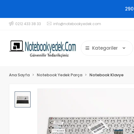
290
0212 433 38 33
info@notebookyedek.com
Kategoriler
Ana Sayfa
Notebook Yedek Parça
Notebook Klavye