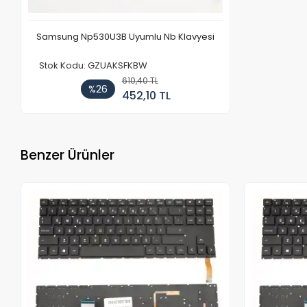
Samsung Np530U3B Uyumlu Nb Klavyesi
Stok Kodu: GZUAKSFKBW
610,40 TL
%26
452,10 TL
Benzer Ürünler