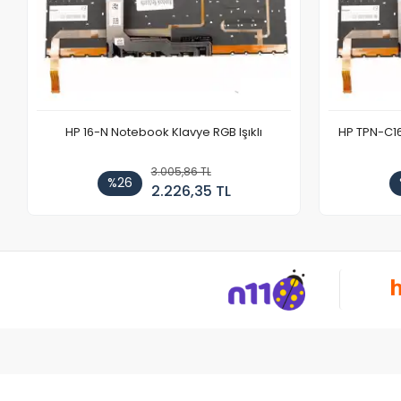
HP 16-N Notebook Klavye RGB Işıklı
HP TPN-C1
3.005,86 TL
%26
2.226,35 TL