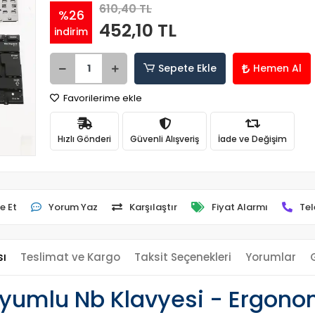
610,40 TL
%26
452,10 TL
indirim
Sepete Ekle
Hemen Al
Favorilerime ekle
Hızlı Gönderi
Güvenli Alışveriş
İade ve Değişim
e Et
Yorum Yaz
Karşılaştır
Fiyat Alarmı
Tel
sı
Teslimat ve Kargo
Taksit Seçenekleri
Yorumlar
mlu Nb Klavyesi - Ergonomi