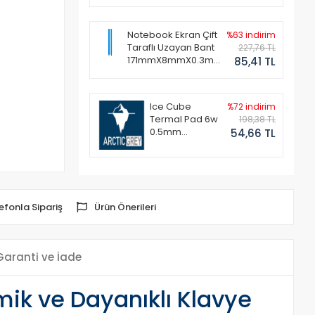
Notebook Ekran Çift
%63 indirim
Taraflı Uzayan Bant
227,76 TL
171mmX8mmX0.3mm
85,41 TL
(1 Set - 2 Adet)
Ice Cube
%72 indirim
Termal Pad 6w
198,38 TL
0.5mm
54,66 TL
50x50mm
efonla Sipariş
Ürün Önerileri
Garanti ve İade
k ve Dayanıklı Klavye