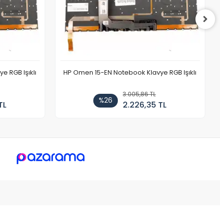
 RGB Işıklı
HP Omen 15-EN Notebook Klavye RGB Işıklı
3.005,86 TL
%26
TL
2.226,35 TL