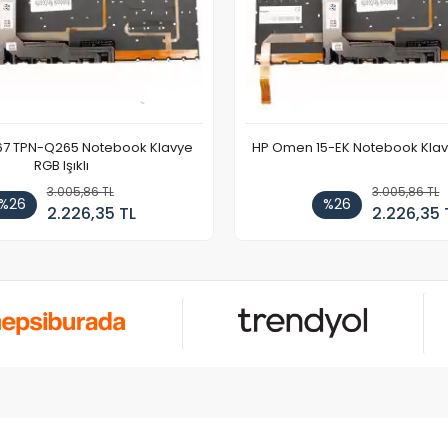
67 TPN-Q265 Notebook Klavye
HP Omen 15-EK Notebook Klavye
RGB Işıklı
3.005,86 TL
3.005,86 TL
%26
%26
2.226,35 TL
2.226,35 