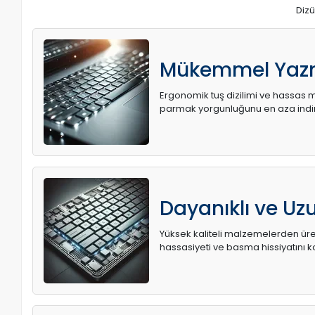
Dizü
Mükemmel Yaz
Ergonomik tuş dizilimi ve hassas me
parmak yorgunluğunu en aza indir
Dayanıklı ve U
Yüksek kaliteli malzemelerden üret
hassasiyeti ve basma hissiyatını k