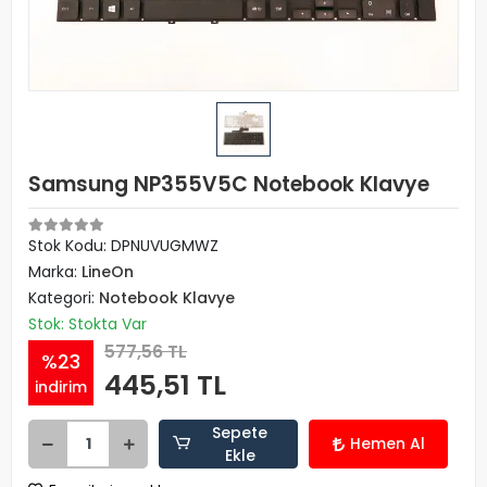
Samsung NP355V5C Notebook Klavye
Stok Kodu: DPNUVUGMWZ
Marka:
LineOn
Kategori:
Notebook Klavye
Stok: Stokta Var
577,56 TL
%23
445,51 TL
indirim
Sepete
Hemen Al
Ekle