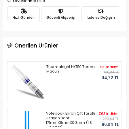
Favorilerime ekle
Hızlı Gönderi
Güvenli Alışveriş
İade ve Değişim
Önerilen Ürünler
Thermalright HY510 Termal
%31 indirim
Macun
166,34 TL
114,72 TL
Notebook Ekran Çift Taraflı
%63 indirim
Uzayan Bant
229,44 TL
171mmX8mmX0.3mm (1 Set
86,04 TL
- 2 Adet)