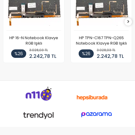
HP 16-N Notebook Klavye
HP TPN-C167 TPN-Q265
RGB Işıklı
Notebook Klavye RGB Işıklı
3.028,03 TL
3.028,03 TL
%26
%26
2.242,78 TL
2.242,78 TL