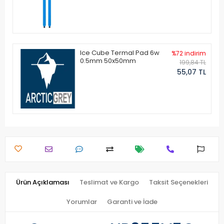
Ice Cube Termal Pad 6w
%72 indirim
0.5mm 50x50mm
199,84 TL
55,07 TL
Ürün Açıklaması
Teslimat ve Kargo
Taksit Seçenekleri
Yorumlar
Garanti ve İade