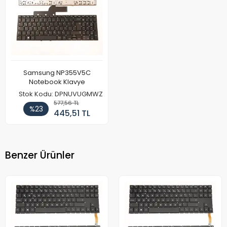
Samsung NP355V5C
Notebook Klavye
Stok Kodu: DPNUVUGMWZ
577,56 TL
%23
445,51 TL
Benzer Ürünler