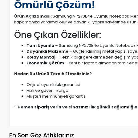
Ömürlü Çözüm!
Ürün Açıklaması:
Samsung NP270E4e Uyumlu Notebook Menteşe 
kapamanıza yardımcı olur ve dayanıklı yapısı sayesinde uzun 
Öne Çıkan Özellikler:
Tam Uyumlu
– Samsung NP270E4e Uyumlu Notebook Men
Dayanıklı Malzeme
– Güçlendirilmiş metal yapısı saye
Kolay Montaj
– Teknik bilgi gerektirmeden değişim yapı
Ekonomik Çözüm
– Yeni bir laptop almadan tamir eder
Neden Bu Ürünü Tercih Etmelisiniz?
Orijinal uyumluluk garantisi
Hızlı ve güvenli kargo
Müşteri memnuniyeti garantisi
?
Hemen sipariş verin ve cihazınızı ilk günkü sağlamlığı
En Son Göz Attıklarınız