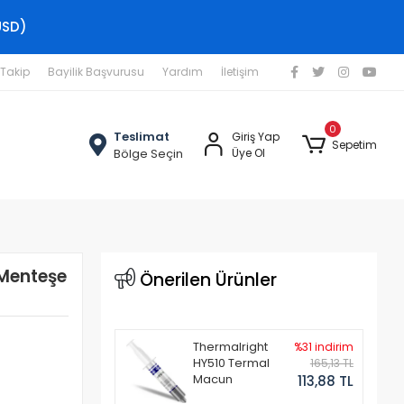
USD)
 Takip
Bayilik Başvurusu
Yardım
İletişim
0
Teslimat
Giriş Yap
Sepetim
Bölge Seçin
Üye Ol
Menteşe
Önerilen Ürünler
Thermalright
%31 indirim
HY510 Termal
165,13 TL
Macun
113,88 TL