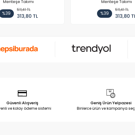
Menteşe Takımı
Menteşe Takımı
511,41 TL
511,41 TL
%39
%39
313,80 TL
313,80 T
Güvenli Alışveriş
Geniş Ürün Yelpazesi
enli ve kolay ödeme sistemi
Binlerce ürün ve kampanya seç