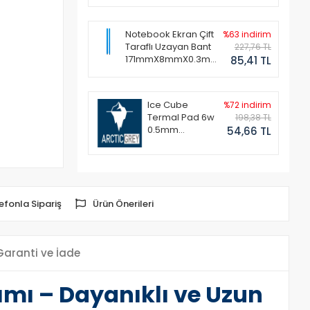
Notebook Ekran Çift
%63 indirim
Taraflı Uzayan Bant
227,76 TL
171mmX8mmX0.3mm
85,41 TL
(1 Set - 2 Adet)
Ice Cube
%72 indirim
Termal Pad 6w
198,38 TL
0.5mm
54,66 TL
50x50mm
efonla Sipariş
Ürün Önerileri
Garanti ve İade
ı – Dayanıklı ve Uzun