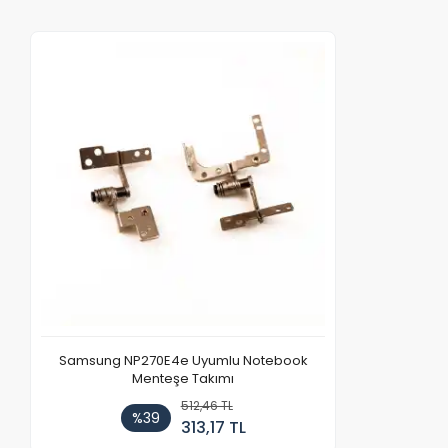
Samsung NP270E4e Uyumlu Notebook
Menteşe Takımı
512,46 TL
%39
313,17 TL