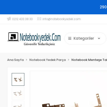
290
0212 433 38 33
info@notebookyedek.com
Kategoriler
Ana Sayfa
Notebook Yedek Parça
Notebook Menteşe Ta