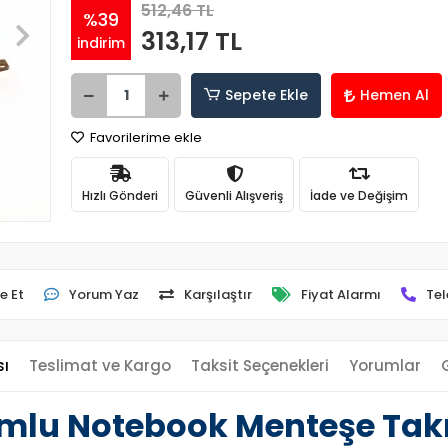
512,46 TL
%39
313,17 TL
indirim
Sepete Ekle
Hemen Al
Favorilerime ekle
Hızlı Gönderi
Güvenli Alışveriş
İade ve Değişim
e Et
Yorum Yaz
Karşılaştır
Fiyat Alarmı
Tel
sı
Teslimat ve Kargo
Taksit Seçenekleri
Yorumlar
lu Notebook Menteşe Takım