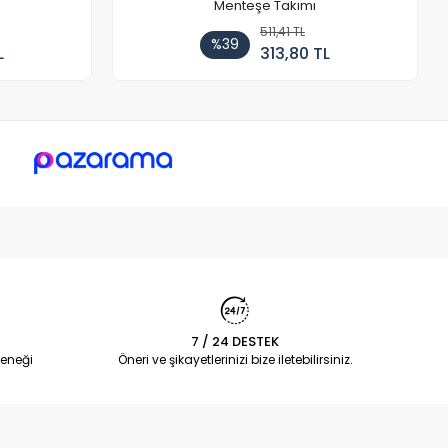
Menteşe Takımı
511,41 TL
%39
L
313,80 TL
7 / 24 DESTEK
eneği
Öneri ve şikayetlerinizi bize iletebilirsiniz.