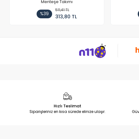
Menteşe Takımı
511,41 TL
%39
313,80 TL
Hızlı Teslimat
Siparişleriniz en kısa sürede elinize ulaşır.
Güv