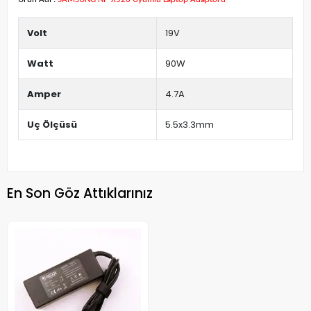
Volt
19V
Watt
90W
Amper
4.7A
Uç Ölçüsü
5.5x3.3mm
En Son Göz Attıklarınız