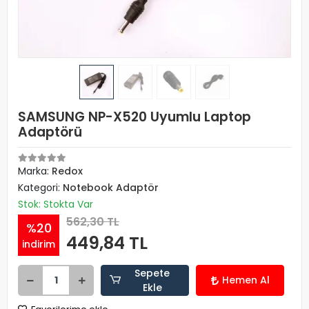
SAMSUNG NP-X520 Uyumlu Laptop
Adaptörü
Marka:
Redox
Kategori:
Notebook Adaptör
Stok: Stokta Var
562,30 TL
%20
449,84 TL
indirim
Sepete
Hemen Al
Ekle