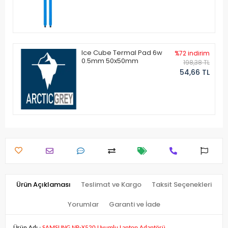
Ice Cube Termal Pad 6w
%72 indirim
0.5mm 50x50mm
198,38 TL
54,66 TL
Ürün Açıklaması
Teslimat ve Kargo
Taksit Seçenekleri
Yorumlar
Garanti ve İade
Ürün Adı :
SAMSUNG NP-X520 Uyumlu Laptop Adaptörü