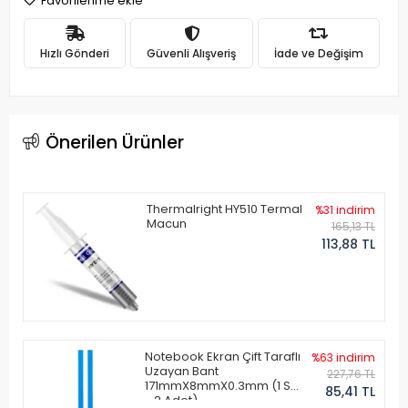
Favorilerime ekle
Hızlı Gönderi
Güvenli Alışveriş
İade ve Değişim
Önerilen Ürünler
Thermalright HY510 Termal
%31 indirim
Macun
165,13 TL
113,88 TL
Notebook Ekran Çift Taraflı
%63 indirim
Uzayan Bant
227,76 TL
171mmX8mmX0.3mm (1 Set
85,41 TL
- 2 Adet)