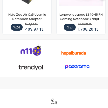
I-Life Zed Air Cx5 Uyumlu
Lenovo Ideapad L340-15IRH
Notebook Adaptör
Gaming Notebook Adaptör
Cihazı Şarj Aleti (150W)
540,93 TL
2.163,72 TL
%24
%21
409,97 TL
1.708,20 TL