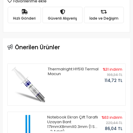
Favorilerime ekle
Hızlı Gönderi
Güvenli Alışveriş
İade ve Değişim
Önerilen Ürünler
Thermalright HY510 Termal
%31 indirim
Macun
166,34 TL
114,72 TL
Notebook Ekran Çift Taraflı
%63 indirim
Uzayan Bant
229,44 TL
171mmX8mmX0.3mm (1 Set
86,04 TL
- 2 Adet)