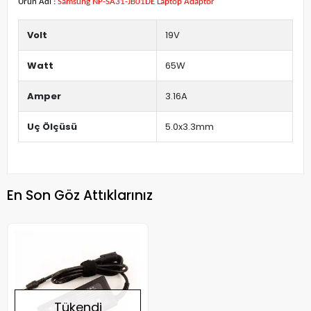
Ürün Adı :
Samsung NP-SA31-JB01DE Laptop Adaptör
Volt
19V
Watt
65W
Amper
3.16A
Uç Ölçüsü
5.0x3.3mm
En Son Göz Attıklarınız
Tükendi