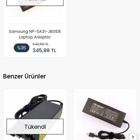
Samsung NP-SA31-JB01DE
Laptop Adaptör
542,88 TL
%36
345,88 TL
Benzer Ürünler
Tükendi