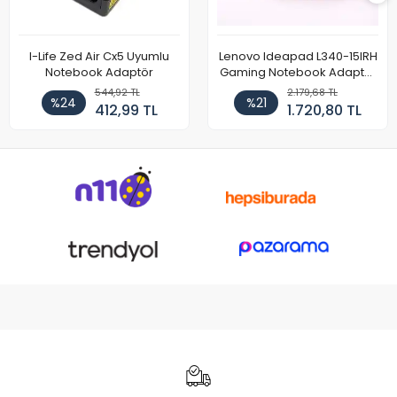
I-Life Zed Air Cx5 Uyumlu
Lenovo Ideapad L340-15IRH
Notebook Adaptör
Gaming Notebook Adaptör
Cihazı Şarj Aleti (150W)
544,92 TL
2.179,68 TL
%24
%21
412,99 TL
1.720,80 TL