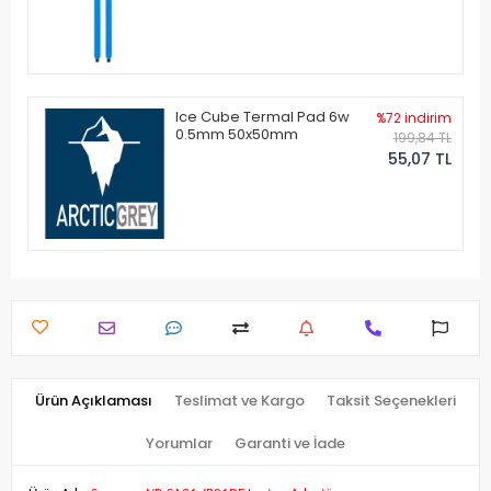
Ice Cube Termal Pad 6w
%72 indirim
0.5mm 50x50mm
199,84 TL
55,07 TL
Ürün Açıklaması
Teslimat ve Kargo
Taksit Seçenekleri
Yorumlar
Garanti ve İade