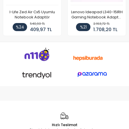
I-Life Zed Air Cx5 Uyumlu
Lenovo Ideapad L340-15IRH
Notebook Adaptör
Gaming Notebook Adaptör
Cihazı Şarj Aleti (150W)
540,93 TL
2.163,72 TL
%24
%21
409,97 TL
1.708,20 TL
Hızlı Teslimat