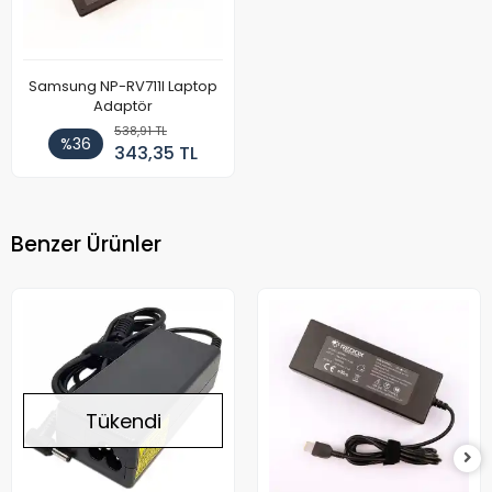
Samsung NP-RV711I Laptop
Adaptör
538,91 TL
%36
343,35 TL
Benzer Ürünler
Tükendi