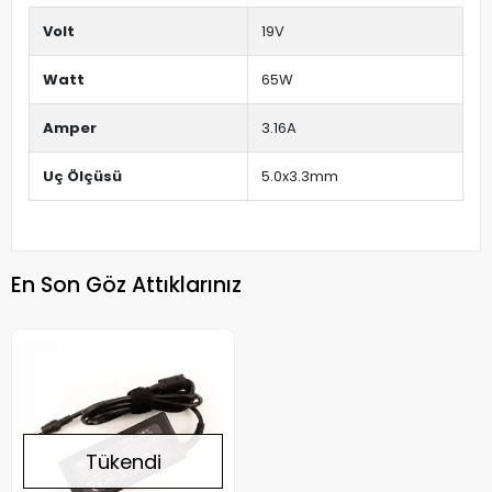
Volt
19V
Watt
65W
Amper
3.16A
Uç Ölçüsü
5.0x3.3mm
En Son Göz Attıklarınız
Tükendi