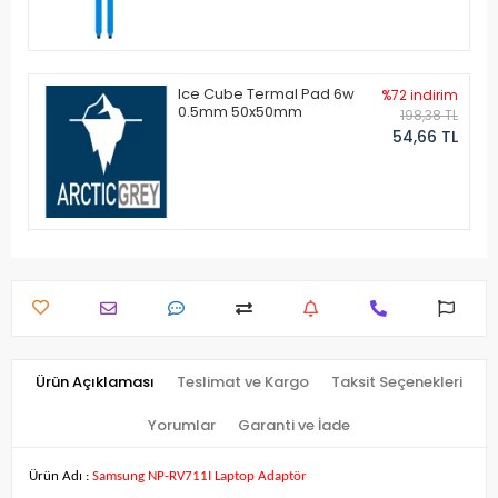
Ice Cube Termal Pad 6w
%72 indirim
0.5mm 50x50mm
198,38 TL
54,66 TL
Ürün Açıklaması
Teslimat ve Kargo
Taksit Seçenekleri
Yorumlar
Garanti ve İade
Ürün Adı :
Samsung NP-RV711I Laptop Adaptör