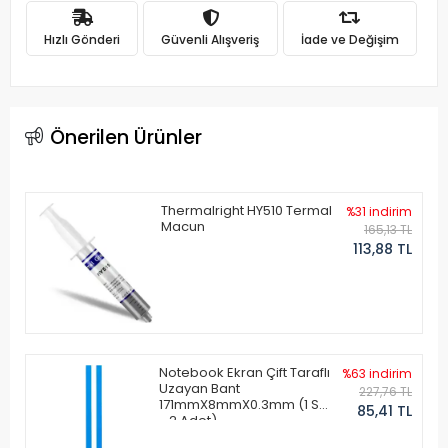
Hızlı Gönderi
Güvenli Alışveriş
İade ve Değişim
Önerilen Ürünler
Thermalright HY510 Termal
%31 indirim
Macun
165,13 TL
113,88 TL
Notebook Ekran Çift Taraflı
%63 indirim
Uzayan Bant
227,76 TL
171mmX8mmX0.3mm (1 Set
85,41 TL
- 2 Adet)