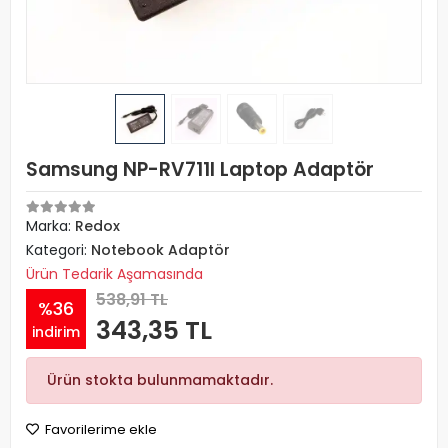
Samsung NP-RV711I Laptop Adaptör
Marka:
Redox
Kategori:
Notebook Adaptör
Ürün Tedarik Aşamasında
538,91 TL
%36
343,35 TL
indirim
Ürün stokta bulunmamaktadır.
Favorilerime ekle