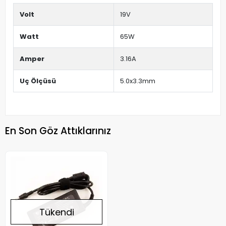
Volt
19V
Watt
65W
Amper
3.16A
Uç Ölçüsü
5.0x3.3mm
En Son Göz Attıklarınız
Tükendi