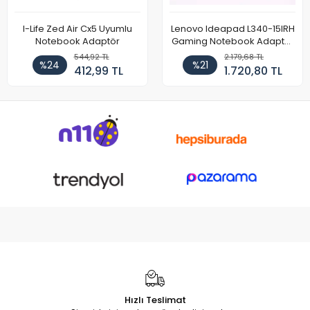
I-Life Zed Air Cx5 Uyumlu
Lenovo Ideapad L340-15IRH
Notebook Adaptör
Gaming Notebook Adaptör
Cihazı Şarj Aleti (150W)
544,92 TL
2.179,68 TL
%24
%21
412,99 TL
1.720,80 TL
Hızlı Teslimat