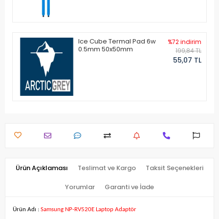
Ice Cube Termal Pad 6w
%72 indirim
0.5mm 50x50mm
199,84 TL
55,07 TL
Ürün Açıklaması
Teslimat ve Kargo
Taksit Seçenekleri
Yorumlar
Garanti ve İade
Ürün Adı :
Samsung NP-RV520E Laptop Adaptör