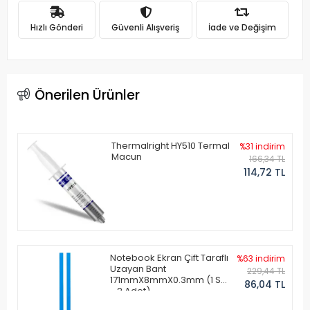
Hızlı Gönderi
Güvenli Alışveriş
İade ve Değişim
Önerilen Ürünler
Thermalright HY510 Termal
%31 indirim
Macun
166,34 TL
114,72 TL
Notebook Ekran Çift Taraflı
%63 indirim
Uzayan Bant
229,44 TL
171mmX8mmX0.3mm (1 Set
86,04 TL
- 2 Adet)