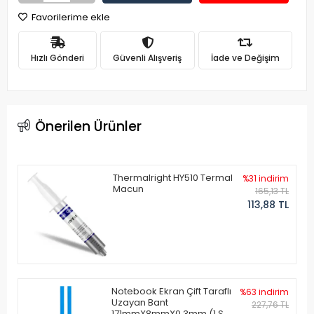
Favorilerime ekle
Hızlı Gönderi
Güvenli Alışveriş
İade ve Değişim
Önerilen Ürünler
Thermalright HY510 Termal
%31 indirim
Macun
165,13 TL
113,88 TL
Notebook Ekran Çift Taraflı
%63 indirim
Uzayan Bant
227,76 TL
171mmX8mmX0.3mm (1 Set