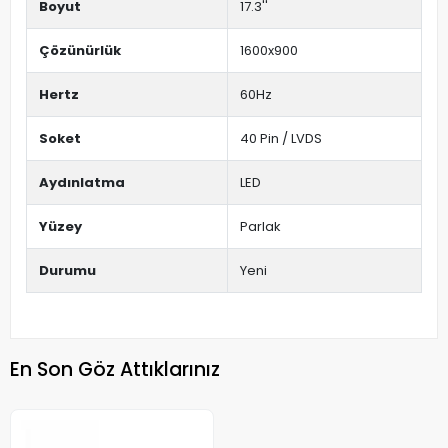
Boyut
17.3''
Çözünürlük
1600x900
Hertz
60Hz
Soket
40 Pin / LVDS
Aydınlatma
LED
Yüzey
Parlak
Durumu
Yeni
En Son Göz Attıklarınız