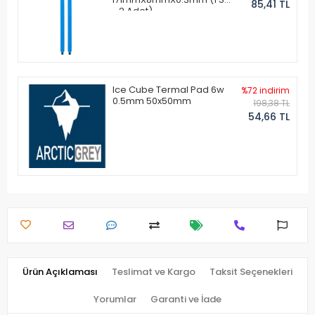
85,41 TL
- 2 Adet)
Ice Cube Termal Pad 6w
%72 indirim
0.5mm 50x50mm
198,38 TL
54,66 TL
Ürün Açıklaması
Teslimat ve Kargo
Taksit Seçenekleri
Yorumlar
Garanti ve İade