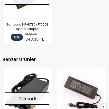
Samsung NP-R730-JT06DE
Laptop Adaptör
538,91 TL
%36
343,35 TL
Benzer Ürünler
Tükendi