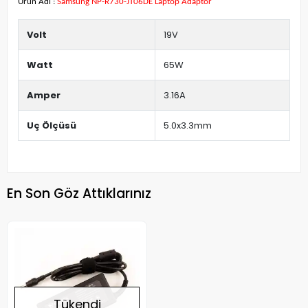
Ürün Adı :
Samsung NP-R730-JT06DE Laptop Adaptör
Volt
19V
Watt
65W
Amper
3.16A
Uç Ölçüsü
5.0x3.3mm
En Son Göz Attıklarınız
Tükendi