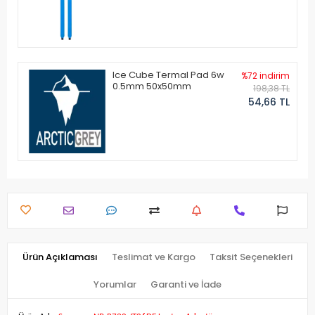
Ice Cube Termal Pad 6w
%72 indirim
0.5mm 50x50mm
198,38 TL
54,66 TL
Ürün Açıklaması
Teslimat ve Kargo
Taksit Seçenekleri
Yorumlar
Garanti ve İade