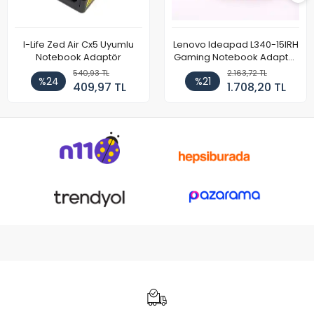
I-Life Zed Air Cx5 Uyumlu
Lenovo Ideapad L340-15IRH
Notebook Adaptör
Gaming Notebook Adaptör
Cihazı Şarj Aleti (150W)
540,93 TL
2.163,72 TL
%24
%21
409,97 TL
1.708,20 TL