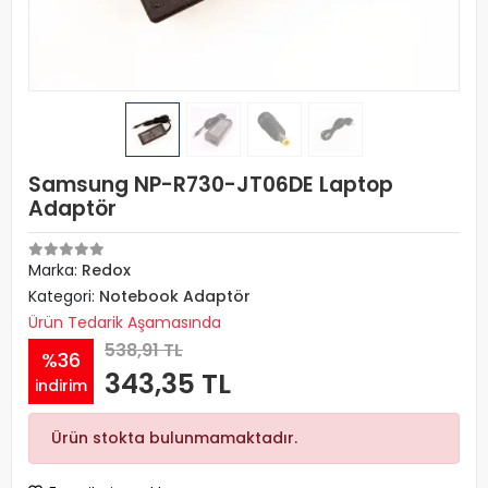
Samsung NP-R730-JT06DE Laptop
Adaptör
Marka:
Redox
Kategori:
Notebook Adaptör
Ürün Tedarik Aşamasında
538,91 TL
%36
343,35 TL
indirim
Ürün stokta bulunmamaktadır.