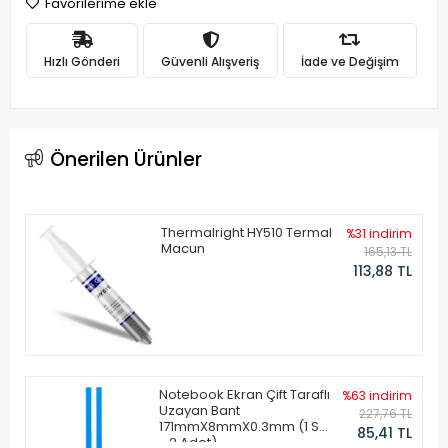
Favorilerime ekle
Hızlı Gönderi
Güvenli Alışveriş
İade ve Değişim
Önerilen Ürünler
Thermalright HY510 Termal
%31 indirim
Macun
165,13 TL
113,88 TL
Notebook Ekran Çift Taraflı
%63 indirim
Uzayan Bant
227,76 TL
171mmX8mmX0.3mm (1 Set
85,41 TL
- 2 Adet)