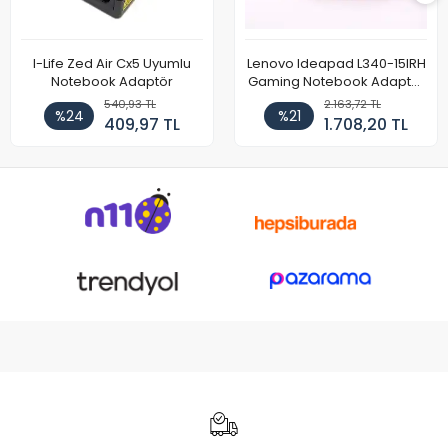
I-Life Zed Air Cx5 Uyumlu
Lenovo Ideapad L340-15IRH
Notebook Adaptör
Gaming Notebook Adaptör
Cihazı Şarj Aleti (150W)
540,93 TL
2.163,72 TL
%24
%21
409,97 TL
1.708,20 TL