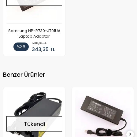
Samsung NP-R730-JT01UA
Laptop Adaptör
538,91 TL
%36
343,35 TL
Benzer Ürünler
Tükendi