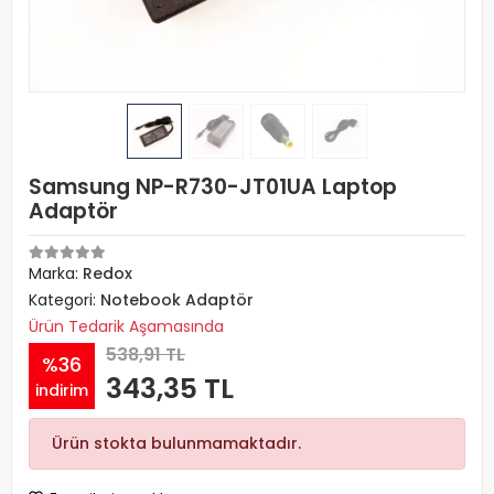
Samsung NP-R730-JT01UA Laptop
Adaptör
Marka:
Redox
Kategori:
Notebook Adaptör
Ürün Tedarik Aşamasında
538,91 TL
%36
343,35 TL
indirim
Ürün stokta bulunmamaktadır.