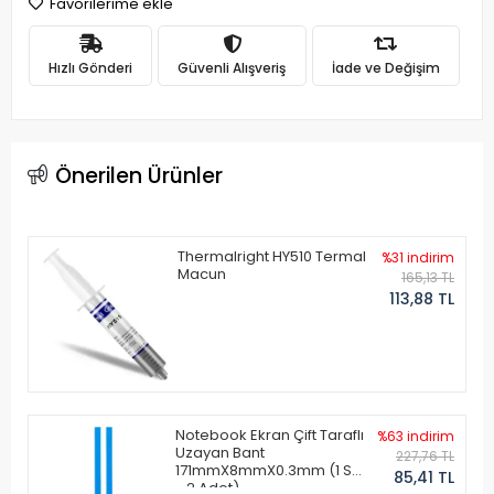
Favorilerime ekle
Hızlı Gönderi
Güvenli Alışveriş
İade ve Değişim
Önerilen Ürünler
Thermalright HY510 Termal
%31 indirim
Macun
165,13 TL
113,88 TL
Notebook Ekran Çift Taraflı
%63 indirim
Uzayan Bant
227,76 TL
171mmX8mmX0.3mm (1 Set
85,41 TL
- 2 Adet)