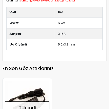
Ürün Adı :
Samsung NP-R730-JT01UA Laptop Adaptör
Volt
19V
Watt
65W
Amper
3.16A
Uç Ölçüsü
5.0x3.3mm
En Son Göz Attıklarınız
Tükendi