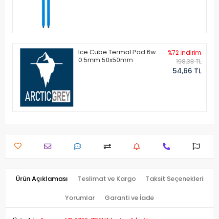
Ice Cube Termal Pad 6w
%72 indirim
0.5mm 50x50mm
198,38 TL
54,66 TL
Ürün Açıklaması
Teslimat ve Kargo
Taksit Seçenekleri
Yorumlar
Garanti ve İade